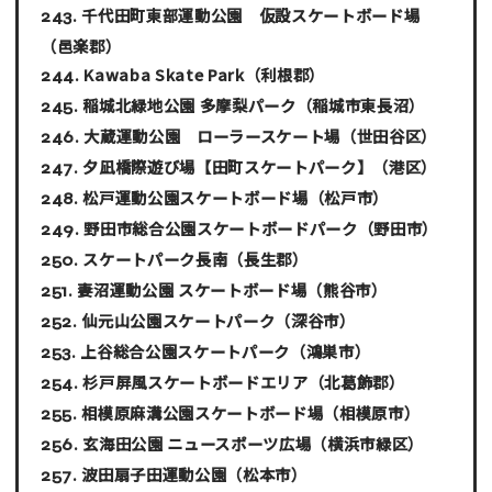
千代田町東部運動公園 仮設スケートボード場
（邑楽郡）
Kawaba Skate Park
（利根郡）
稲城北緑地公園 多摩梨パーク
（稲城市東長沼）
大蔵運動公園 ローラースケート場
（世田谷区）
夕凪橋際遊び場【田町スケートパーク】
（港区）
松戸運動公園スケートボード場
（松戸市）
野田市総合公園スケートボードパーク
（野田市）
スケートパーク長南
（長生郡）
妻沼運動公園 スケートボード場
（熊谷市）
仙元山公園スケートパーク
（深谷市）
上谷総合公園スケートパーク
（鴻巣市）
杉戸屏風スケートボードエリア
（北葛飾郡）
相模原麻溝公園スケートボード場
（相模原市）
玄海田公園 ニュースポーツ広場
（横浜市緑区）
波田扇子田運動公園
（松本市）