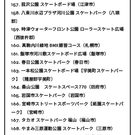
菰沢公園 スケートボード場
（江津市）
八東川水辺プラザ河川公園 スケートパーク
（八頭
郡）
時津ウォーターフロント公園 ローラースケート広場
（西彼杵郡）
真駒内川緑地 BMX練習コース
（札幌市）
飯塚市河川敷スケートボード広場
（飯塚市）
春日公園スケートパーク
（春日市）
一本松公園スケートボード場【宇美町スケートパー
ク】
（糟屋郡宇美町）
桑山公園 スケートスペース770
（防府市）
岩国市スケートパーク
（岩国市）
宮崎市ストリートスポーツパーク【祇園スケートパ
ーク】
（宮崎市）
タカオ スケートパーク 福山
（福山市）
やまみ三原運動公園 スケートパーク
（三原市）