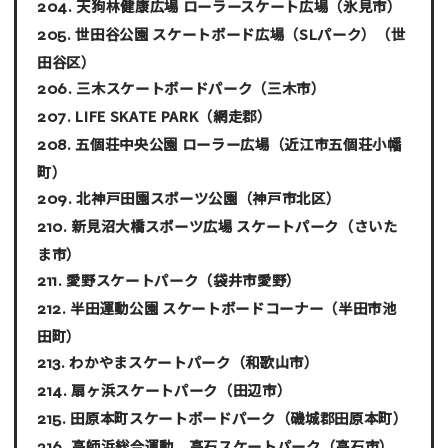
天狗林健康広場 ローラースケート広場
（氷見市）
世田谷公園 スケートボード広場（SLパーク）
（世
田谷区）
三木スケートボードパーク
（三木市）
LIFE SKATE PARK
（網走郡）
五個荘中央公園 ローラー広場
（近江市五個荘小幡
町）
北神戸田園スポーツ公園
（神戸市北区）
新見沼大橋スポーツ広場 スケートパーク
（さいた
ま市）
愛野スケートパーク
（袋井市愛野）
半田運動公園 スケートボードコーナー
（半田市池
田町）
わかやまスケートパーク
（和歌山市）
扇ヶ浜スケートパーク
（田辺市）
田原本町スケートボードパーク
（磯城郡田原本町）
高師浜総合運動 高石スケートパーク
（高石市）