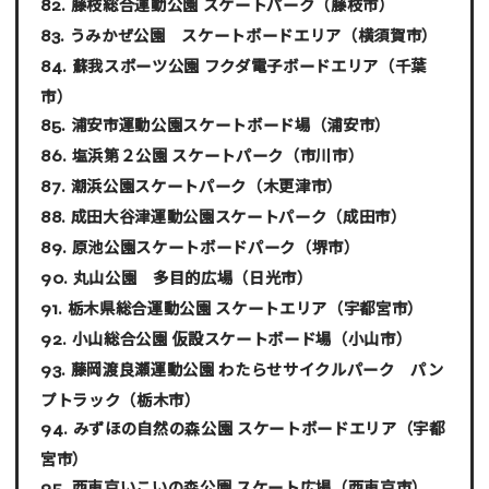
藤枝総合運動公園 スケートパーク
（藤枝市）
うみかぜ公園 スケートボードエリア
（横須賀市）
蘇我スポーツ公園 フクダ電子ボードエリア
（千葉
市）
浦安市運動公園スケートボード場
（浦安市）
塩浜第２公園 スケートパーク
（市川市）
潮浜公園スケートパーク
（木更津市）
成田大谷津運動公園スケートパーク
（成田市）
原池公園スケートボードパーク
（堺市）
丸山公園 多目的広場
（日光市）
栃木県総合運動公園 スケートエリア
（宇都宮市）
小山総合公園 仮設スケートボード場
（小山市）
藤岡渡良瀬運動公園 わたらせサイクルパーク パン
プトラック
（栃木市）
みずほの自然の森公園 スケートボードエリア
（宇都
宮市）
西東京いこいの森公園 スケート広場
（西東京市）