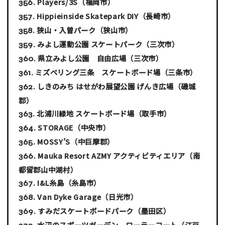
Players/3S
（福岡市）
Hippieinside Skatepark DIY
（長崎市）
狭山・入曽パーク
（狭山市）
みよし運動公園 スケートパーク
（三次市）
県立みよし公園 自由広場
（三次市）
ミズベリング三条 スケートボード場
（三条市）
しきのみち はせがわ展望公園 げんき広場
（磯城
郡）
北浦川緑地 スケートボード場
（取手市）
STORAGE
（中央市）
MOSSY’S
（中巨摩郡）
Mauka Resort AZMY アクティビティエリア
（南
都留郡山中湖村）
I&L糸島
（糸島市）
Van Dyke Garage
（日光市）
すみだスケートボードパーク
（墨田区）
水辺のスポーツガーデン ローラーコート
（江戸