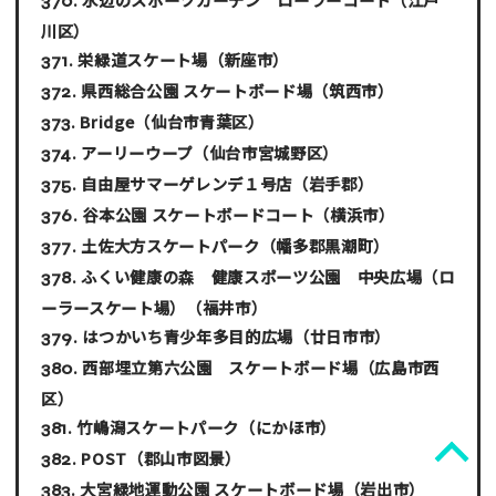
川区）
栄緑道スケート場
（新座市）
県西総合公園 スケートボード場
（筑西市）
Bridge
（仙台市青葉区）
アーリーウープ
（仙台市宮城野区）
自由屋サマーゲレンデ１号店
（岩手郡）
谷本公園 スケートボードコート
（横浜市）
土佐大方スケートパーク
（幡多郡黒潮町）
ふくい健康の森 健康スポーツ公園 中央広場（ロ
ーラースケート場）
（福井市）
はつかいち青少年多目的広場
（廿日市市）
西部埋立第六公園 スケートボード場
（広島市西
区）
竹嶋潟スケートパーク
（にかほ市）
POST
（郡山市図景）
大宮緑地運動公園 スケートボード場
（岩出市）