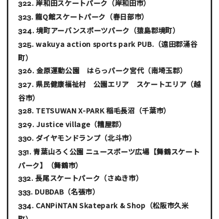
岸和田スケートパーク
（岸和田市）
龍Q館スケートパーク
（春日部市）
境町アーバンスポーツパーク
（猿島郡境町）
wakuya action sports park PUB.
（遠田郡涌谷
町）
金原運動公園 はらっパーク宮代
（南埼玉郡）
県民健康福祉村 公園エリア スケートエリア
（越
谷市）
TETSUWAN X-PARK 稲毛長沼
（千葉市）
Justice village
（糟屋郡）
ダイヤモンドランプ
（北斗市）
青葉山ろく公園 ニュースポーツ広場【舞鶴スケート
パーク】
（舞鶴市）
長尾スケートパーク
（さぬき市）
DUBDAB
（名張市）
CANPiNTAN Skatepark & Shop
（松阪市久米
町）