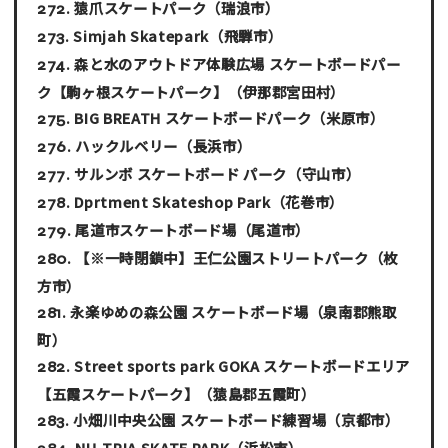
猿爪スケートパーク
（瑞浪市）
Simjah Skatepark
（飛騨市）
森と水のアウトドア体験広場 スケートボードパー
ク【駒ヶ根スケートパーク】
（伊那郡宮田村）
BIG BREATH スケートボードパーク
（米原市）
ハックルベリー
（長浜市）
サルンボ スケートボード パーク
（守山市）
Dprtment Skateshop Park
（花巻市）
尾道市スケートボード場
（尾道市）
【※一時閉鎖中】王仁公園ストリートパーク
（枚
方市）
永楽ゆめの森公園 スケートボード場
（泉南郡熊取
町）
Street sports park GOKA スケートボードエリア
【五霞スケートパーク】
（猿島郡五霞町）
小畑川中央公園 スケートボード練習場
（京都市）
NU-TRIA SKATE PARK
（浜松市）