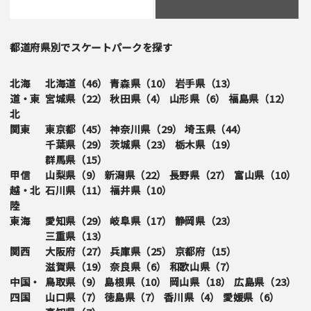
都道府県別でスケートパークを探す
北海
北海道（
46
）
青森県（
10
）
岩手県（
13
）
道・東
宮城県（
22
）
秋田県（
4
）
山形県（
6
）
福島県（
12
）
北
関東
東京都（
45
）
神奈川県（
29
）
埼玉県（
44
）
千葉県（
29
）
茨城県（
23
）
栃木県（
19
）
群馬県（
15
）
甲信
山梨県（
9
）
新潟県（
22
）
長野県（
27
）
富山県（
10
）
越・北
石川県（
11
）
福井県（
10
）
陸
東海
愛知県（
29
）
岐阜県（
17
）
静岡県（
23
）
三重県（
13
）
関西
大阪府（
27
）
兵庫県（
25
）
京都府（
15
）
滋賀県（
19
）
奈良県（
6
）
和歌山県（
7
）
中国・
鳥取県（
9
）
島根県（
10
）
岡山県（
18
）
広島県（
23
）
四国
山口県（
7
）
徳島県（
7
）
香川県（
4
）
愛媛県（
6
）