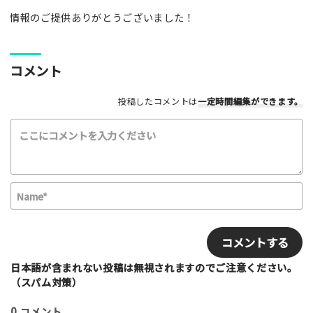
情報のご提供ありがとうございました！
コメント
投稿したコメントは
一定時間編集
ができます。
N
a
m
E
e
m
*
a
i
日本語が含まれない投稿は無視されますのでご注意ください。
l
（スパム対策）
0
コメント