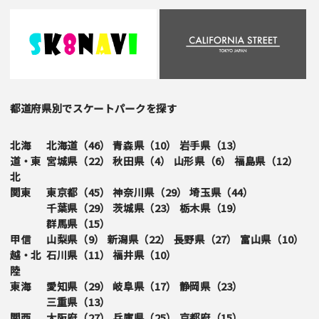
都道府県別でスケートパークを探す
北海
北海道（
46
）
青森県（
10
）
岩手県（
13
）
道・東
宮城県（
22
）
秋田県（
4
）
山形県（
6
）
福島県（
12
）
北
関東
東京都（
45
）
神奈川県（
29
）
埼玉県（
44
）
千葉県（
29
）
茨城県（
23
）
栃木県（
19
）
群馬県（
15
）
甲信
山梨県（
9
）
新潟県（
22
）
長野県（
27
）
富山県（
10
）
越・北
石川県（
11
）
福井県（
10
）
陸
東海
愛知県（
29
）
岐阜県（
17
）
静岡県（
23
）
三重県（
13
）
関西
大阪府（
27
）
兵庫県（
25
）
京都府（
15
）