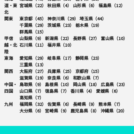
道・東
宮城県（
22
）
秋田県（
4
）
山形県（
6
）
福島県（
12
）
北
関東
東京都（
45
）
神奈川県（
29
）
埼玉県（
44
）
千葉県（
29
）
茨城県（
23
）
栃木県（
19
）
群馬県（
15
）
甲信
山梨県（
9
）
新潟県（
22
）
長野県（
27
）
富山県（
10
）
越・北
石川県（
11
）
福井県（
10
）
陸
東海
愛知県（
29
）
岐阜県（
17
）
静岡県（
23
）
三重県（
13
）
関西
大阪府（
27
）
兵庫県（
25
）
京都府（
15
）
滋賀県（
19
）
奈良県（
6
）
和歌山県（
7
）
中国・
鳥取県（
9
）
島根県（
10
）
岡山県（
18
）
広島県（
23
）
四国
山口県（
7
）
徳島県（
7
）
香川県（
4
）
愛媛県（
6
）
高知県（
7
）
九州
福岡県（
32
）
佐賀県（
6
）
長崎県（
9
）
熊本県（
7
）
大分県（
6
）
宮崎県（
9
）
鹿児島県（
8
）
沖縄県（
20
）