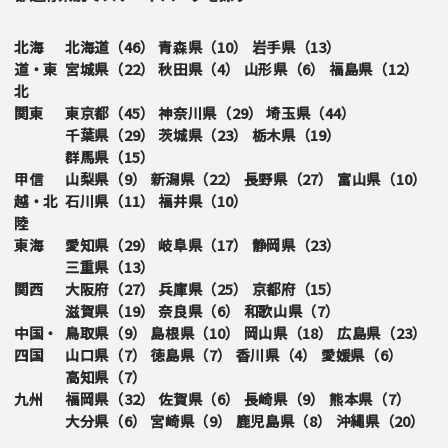
北海
北海道（
46
）
青森県（
10
）
岩手県（
13
）
道・東
宮城県（
22
）
秋田県（
4
）
山形県（
6
）
福島県（
12
）
北
関東
東京都（
45
）
神奈川県（
29
）
埼玉県（
44
）
千葉県（
29
）
茨城県（
23
）
栃木県（
19
）
群馬県（
15
）
甲信
山梨県（
9
）
新潟県（
22
）
長野県（
27
）
富山県（
10
）
越・北
石川県（
11
）
福井県（
10
）
陸
東海
愛知県（
29
）
岐阜県（
17
）
静岡県（
23
）
三重県（
13
）
関西
大阪府（
27
）
兵庫県（
25
）
京都府（
15
）
滋賀県（
19
）
奈良県（
6
）
和歌山県（
7
）
中国・
鳥取県（
9
）
島根県（
10
）
岡山県（
18
）
広島県（
23
）
四国
山口県（
7
）
徳島県（
7
）
香川県（
4
）
愛媛県（
6
）
高知県（
7
）
九州
福岡県（
32
）
佐賀県（
6
）
長崎県（
9
）
熊本県（
7
）
大分県（
6
）
宮崎県（
9
）
鹿児島県（
8
）
沖縄県（
20
）