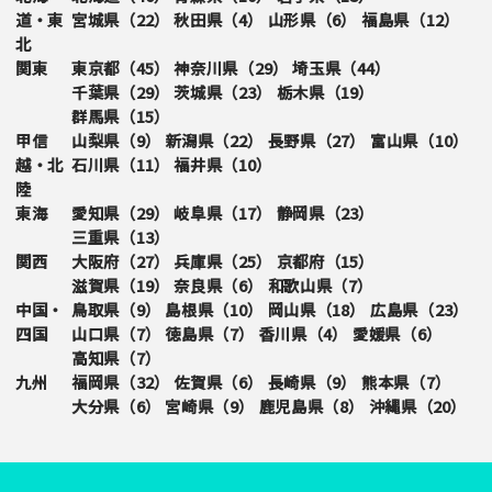
道・東
宮城県（
22
）
秋田県（
4
）
山形県（
6
）
福島県（
12
）
北
関東
東京都（
45
）
神奈川県（
29
）
埼玉県（
44
）
千葉県（
29
）
茨城県（
23
）
栃木県（
19
）
群馬県（
15
）
甲信
山梨県（
9
）
新潟県（
22
）
長野県（
27
）
富山県（
10
）
越・北
石川県（
11
）
福井県（
10
）
陸
東海
愛知県（
29
）
岐阜県（
17
）
静岡県（
23
）
三重県（
13
）
関西
大阪府（
27
）
兵庫県（
25
）
京都府（
15
）
滋賀県（
19
）
奈良県（
6
）
和歌山県（
7
）
中国・
鳥取県（
9
）
島根県（
10
）
岡山県（
18
）
広島県（
23
）
四国
山口県（
7
）
徳島県（
7
）
香川県（
4
）
愛媛県（
6
）
高知県（
7
）
九州
福岡県（
32
）
佐賀県（
6
）
長崎県（
9
）
熊本県（
7
）
大分県（
6
）
宮崎県（
9
）
鹿児島県（
8
）
沖縄県（
20
）