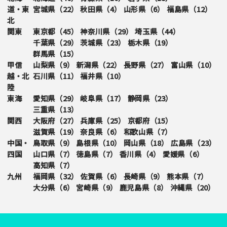
道・東
宮城県（
22
）
秋田県（
4
）
山形県（
6
）
福島県（
12
）
北
関東
東京都（
45
）
神奈川県（
29
）
埼玉県（
44
）
千葉県（
29
）
茨城県（
23
）
栃木県（
19
）
群馬県（
15
）
甲信
山梨県（
9
）
新潟県（
22
）
長野県（
27
）
富山県（
10
）
越・北
石川県（
11
）
福井県（
10
）
陸
東海
愛知県（
29
）
岐阜県（
17
）
静岡県（
23
）
三重県（
13
）
関西
大阪府（
27
）
兵庫県（
25
）
京都府（
15
）
滋賀県（
19
）
奈良県（
6
）
和歌山県（
7
）
中国・
鳥取県（
9
）
島根県（
10
）
岡山県（
18
）
広島県（
23
）
四国
山口県（
7
）
徳島県（
7
）
香川県（
4
）
愛媛県（
6
）
高知県（
7
）
九州
福岡県（
32
）
佐賀県（
6
）
長崎県（
9
）
熊本県（
7
）
大分県（
6
）
宮崎県（
9
）
鹿児島県（
8
）
沖縄県（
20
）