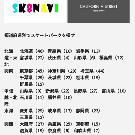
都道府県別でスケートパークを探す
北海
北海道（
46
）
青森県（
10
）
岩手県（
13
）
道・東
宮城県（
22
）
秋田県（
4
）
山形県（
6
）
福島県（
12
）
北
関東
東京都（
45
）
神奈川県（
29
）
埼玉県（
44
）
千葉県（
29
）
茨城県（
23
）
栃木県（
19
）
群馬県（
15
）
甲信
山梨県（
9
）
新潟県（
22
）
長野県（
27
）
富山県（
10
）
越・北
石川県（
11
）
福井県（
10
）
陸
東海
愛知県（
29
）
岐阜県（
17
）
静岡県（
23
）
三重県（
13
）
関西
大阪府（
27
）
兵庫県（
25
）
京都府（
15
）
滋賀県（
19
）
奈良県（
6
）
和歌山県（
7
）