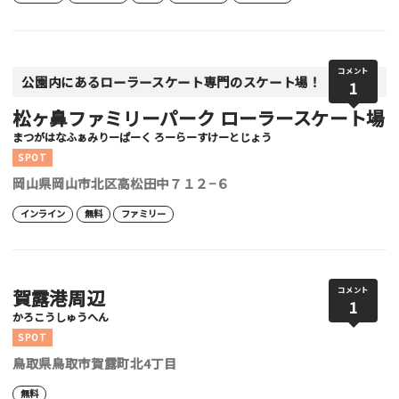
コメント
公園内にあるローラースケート専門のスケート場！
1
松ヶ鼻ファミリーパーク ローラースケート場
まつがはなふぁみりーぱーく ろーらーすけーとじょう
SPOT
岡山県岡山市北区高松田中７１２−６
インライン
無料
ファミリー
賀露港周辺
コメント
1
かろこうしゅうへん
SPOT
鳥取県鳥取市賀露町北4丁目
無料