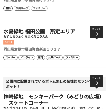
無料
公共パーク
ファミリー
水島緑地 福田公園 所定エリア
コメント
0
みずしまりょく ちふくだこうえん
SPOT
岡山県倉敷市福田町古新田１０２７
スケボー
インライン
無料
公共パーク
ファミリー
コメント
公園内に設置されているボトム無しの個性的なランページス
0
ポット！
神崎緑地 モンキーパーク（みどりの広場）
スケートコーナー
かんざきりょくち もんきーぱーく（みどりのひろば） すけーとこーなー