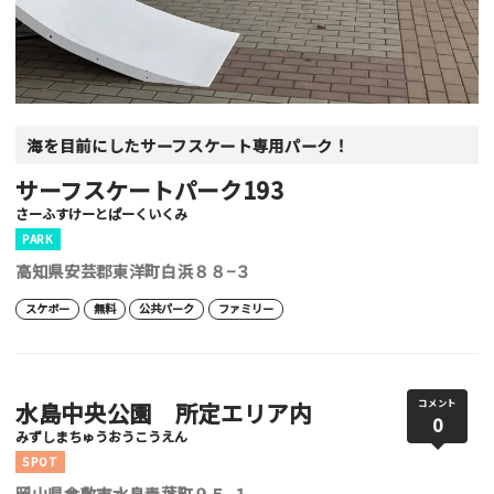
海を目前にしたサーフスケート専用パーク！
サーフスケートパーク193
さーふすけーとぱーくいくみ
PARK
高知県安芸郡東洋町白浜８８−３
スケボー
無料
公共パーク
ファミリー
水島中央公園 所定エリア内
コメント
0
みずしまちゅうおうこうえん
SPOT
岡山県倉敷市水島青葉町９５-１