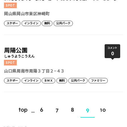
SPOT
岡山県岡山市東区神崎町
スケボー
インライン
無料
公共パーク
周陽公園
コメント
0
しゅうようこうえん
SPOT
山口県周南市周陽３丁目２−４３
スケボー
インライン
ＢＭＸ
無料
公共パーク
ファミリー
top
6
7
8
9
10
...