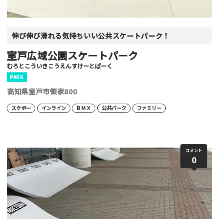
伸び伸び滑れる気持ちいい公共スケートパーク！
室戸広域公園スケートパーク
むろとこういきこうえんすけーとぱーく
PARK
高知県室戸市領家800
スケボー
インライン
ＢＭＸ
公共パーク
ファミリー
コメント
0