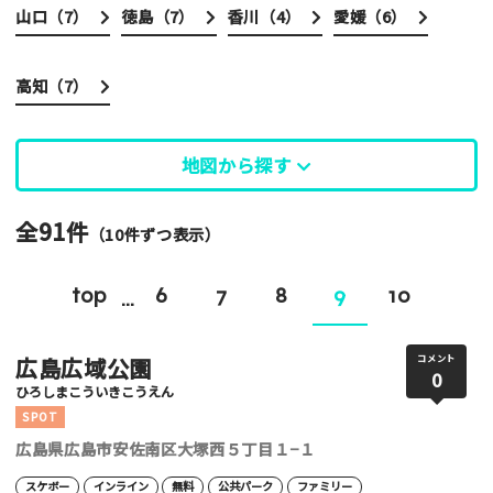
山口（
7
）
徳島（
7
）
香川（
4
）
愛媛（
6
）
高知（
7
）
地図から探す
全91件
（10件ずつ表示）
top
6
7
8
9
10
...
広島広域公園
コメント
0
ひろしまこういきこうえん
SPOT
広島県広島市安佐南区大塚西５丁目１−１
スケボー
インライン
無料
公共パーク
ファミリー