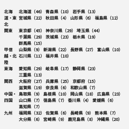
北海
北海道（
46
）
青森県（
10
）
岩手県（
13
）
道・東
宮城県（
22
）
秋田県（
4
）
山形県（
6
）
福島県（
12
）
北
関東
東京都（
45
）
神奈川県（
29
）
埼玉県（
44
）
千葉県（
29
）
茨城県（
23
）
栃木県（
19
）
群馬県（
15
）
甲信
山梨県（
9
）
新潟県（
22
）
長野県（
27
）
富山県（
10
）
越・北
石川県（
11
）
福井県（
10
）
陸
東海
愛知県（
29
）
岐阜県（
17
）
静岡県（
23
）
三重県（
13
）
関西
大阪府（
27
）
兵庫県（
25
）
京都府（
15
）
滋賀県（
19
）
奈良県（
6
）
和歌山県（
7
）
中国・
鳥取県（
9
）
島根県（
10
）
岡山県（
18
）
広島県（
23
）
四国
山口県（
7
）
徳島県（
7
）
香川県（
4
）
愛媛県（
6
）
高知県（
7
）
九州
福岡県（
32
）
佐賀県（
6
）
長崎県（
9
）
熊本県（
7
）
大分県（
6
）
宮崎県（
9
）
鹿児島県（
8
）
沖縄県（
20
）