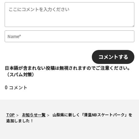
N
a
m
E
e
m
*
a
i
日本語が含まれない投稿は無視されますのでご注意ください。
l
（スパム対策）
0
コメント
TOP
お知らせ一覧
山梨県に新しく「清里NBスケートパーク」を
追加しました！