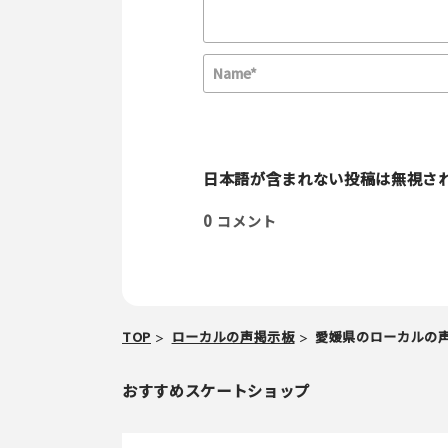
E
m
a
i
日本語が含まれない投稿は無視さ
l
0
コメント
TOP
ローカルの声掲示板
愛媛県のローカルの
おすすめスケートショップ