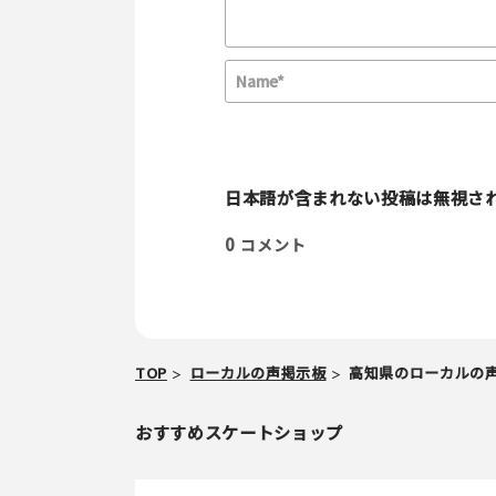
E
m
a
i
日本語が含まれない投稿は無視さ
l
0
コメント
TOP
ローカルの声掲示板
高知県のローカルの
おすすめスケートショップ