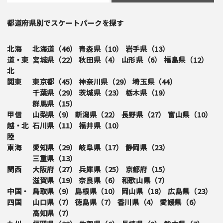
都道府県別でスケートパークを探す
北海
北海道（
46
）
青森県（
10
）
岩手県（
13
）
道・東
宮城県（
22
）
秋田県（
4
）
山形県（
6
）
福島県（
12
）
北
関東
東京都（
45
）
神奈川県（
29
）
埼玉県（
44
）
千葉県（
29
）
茨城県（
23
）
栃木県（
19
）
群馬県（
15
）
甲信
山梨県（
9
）
新潟県（
22
）
長野県（
27
）
富山県（
10
）
越・北
石川県（
11
）
福井県（
10
）
陸
東海
愛知県（
29
）
岐阜県（
17
）
静岡県（
23
）
三重県（
13
）
関西
大阪府（
27
）
兵庫県（
25
）
京都府（
15
）
滋賀県（
19
）
奈良県（
6
）
和歌山県（
7
）
中国・
鳥取県（
9
）
島根県（
10
）
岡山県（
18
）
広島県（
23
）
四国
山口県（
7
）
徳島県（
7
）
香川県（
4
）
愛媛県（
6
）
高知県（
7
）