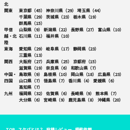
北
関東
東京都（
45
）
神奈川県（
29
）
埼玉県（
44
）
千葉県（
29
）
茨城県（
23
）
栃木県（
19
）
群馬県（
15
）
甲信
山梨県（
9
）
新潟県（
22
）
長野県（
27
）
富山県（
10
）
越・北
石川県（
11
）
福井県（
10
）
陸
東海
愛知県（
29
）
岐阜県（
17
）
静岡県（
23
）
三重県（
13
）
関西
大阪府（
27
）
兵庫県（
25
）
京都府（
15
）
滋賀県（
19
）
奈良県（
6
）
和歌山県（
7
）
中国・
鳥取県（
9
）
島根県（
10
）
岡山県（
18
）
広島県（
23
）
四国
山口県（
7
）
徳島県（
7
）
香川県（
4
）
愛媛県（
6
）
高知県（
7
）
九州
福岡県（
32
）
佐賀県（
6
）
長崎県（
9
）
熊本県（
7
）
大分県（
6
）
宮崎県（
9
）
鹿児島県（
8
）
沖縄県（
20
）
TOP
スケパとは？
投稿レビュー
掲載依頼