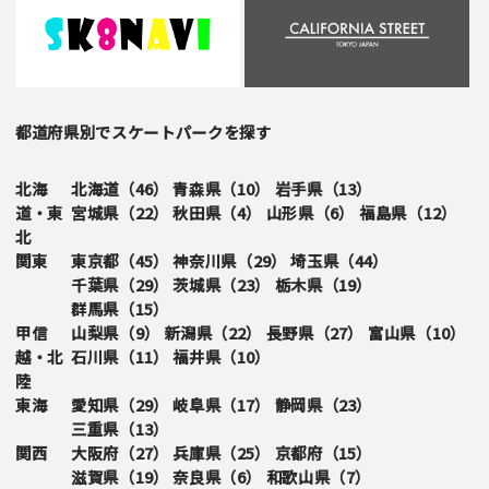
都道府県別でスケートパークを探す
北海
北海道（
46
）
青森県（
10
）
岩手県（
13
）
道・東
宮城県（
22
）
秋田県（
4
）
山形県（
6
）
福島県（
12
）
北
関東
東京都（
45
）
神奈川県（
29
）
埼玉県（
44
）
千葉県（
29
）
茨城県（
23
）
栃木県（
19
）
群馬県（
15
）
甲信
山梨県（
9
）
新潟県（
22
）
長野県（
27
）
富山県（
10
）
越・北
石川県（
11
）
福井県（
10
）
陸
東海
愛知県（
29
）
岐阜県（
17
）
静岡県（
23
）
三重県（
13
）
関西
大阪府（
27
）
兵庫県（
25
）
京都府（
15
）
滋賀県（
19
）
奈良県（
6
）
和歌山県（
7
）