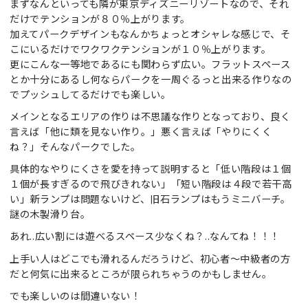
まずなんといっても隣が東京ディズニーリゾートなので、それ
だけでテンションが８０％上がります。
加えてパークデザインもなんかちょっとオシャレな感じで、そ
こにいるだけでワクワクテンションが１０％上がります。
更にこんな一等地であるにも関わらず広い。フラットスペース
とか十分にあるし何ならパークを一周ぐるっと出来る作りなの
でプッシュしてるだけでも楽しい。
メインとなるエリアの作りは不思議な作りとなっており、良く
言えば「他に類を見ない作り。」悪く言えば「やりにくく
ね？」そんなパークでした。
具体的なやりにくさを愛を持って説明すると「低い階段は１個
１個が長すぎるので飛びきれない」「短い階段は４段で若干高
い」新ランプは問題ないけど、旧石ランプはもうミニバーチ。
謎の木製滑り台。
あれ..広い割には遊べるスペース少なくね？..なんてね！！！
上手い人はどこでも滑れるんだろうけど、初心者～中級者の方
だと何気に出来るところが限られちゃうのかもしません。
でも楽しいのは間違いない！