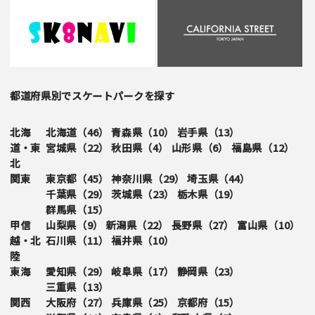
都道府県別でスケートパークを探す
北海
北海道（
46
）
青森県（
10
）
岩手県（
13
）
道・東
宮城県（
22
）
秋田県（
4
）
山形県（
6
）
福島県（
12
）
北
関東
東京都（
45
）
神奈川県（
29
）
埼玉県（
44
）
千葉県（
29
）
茨城県（
23
）
栃木県（
19
）
群馬県（
15
）
甲信
山梨県（
9
）
新潟県（
22
）
長野県（
27
）
富山県（
10
）
越・北
石川県（
11
）
福井県（
10
）
陸
東海
愛知県（
29
）
岐阜県（
17
）
静岡県（
23
）
三重県（
13
）
関西
大阪府（
27
）
兵庫県（
25
）
京都府（
15
）