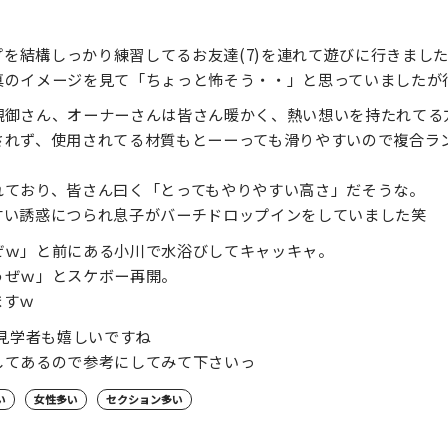
ンプを結構しっかり練習してるお友達(7)を連れて遊びに行きまし
真のイメージを見て「ちょっと怖そう・・」と思っていましたが
親御さん、オーナーさんは皆さん暖かく、熱い想いを持たれてる
されず、使用されてる材質もとーーっても滑りやすいので複合ラ
れており、皆さん曰く「とってもやりやすい高さ」だそうな。
甘い誘惑につられ息子がバーチドロップインをしていました笑
ぜｗ」と前にある小川で水浴びしてキャッキャ。
うぜｗ」とスケボー再開。
ますｗ
で見学者も嬉しいですね
してあるので参考にしてみて下さいっ
い
女性多い
セクション多い