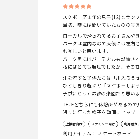
スケボー歴１年の息子(12)とラ
当初、噂には聞いていたものの写
ローカルで滑られてるお子さんや
パークは屋内なので天候には左右
も楽しいと思います。
パーク奥にはバーチカルも設置さ
私にはとても無理でしたが、その
汗を流すと子供たちは「川入ろう
ひとしきり遊ぶと「スケボーしよ
子供にとっては夢の楽園だと思い
1F2Fどちらにも休憩所があるの
滑りに行った様子を動画にアップ
上級者向け
ファミリー向け
利用者多
利用アイテム： スケートボード