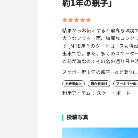
約1年の親子」
結果からお伝えすると最高な環境
大きなフラット面、綺麗なコンクリ
す (MTB用？のダートコースも
出来て◎。また、多くのスケータ
の前が海なのでその名の通り日や
スケボー歴１年の親子＋αで滑り
上級者向け
初心者向け
ファミリー向
利用アイテム： スケートボード
投稿写真