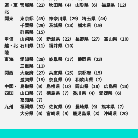
道・東
宮城県（
22
）
秋田県（
4
）
山形県（
6
）
福島県（
12
）
北
関東
東京都（
45
）
神奈川県（
29
）
埼玉県（
44
）
千葉県（
29
）
茨城県（
23
）
栃木県（
19
）
群馬県（
15
）
甲信
山梨県（
9
）
新潟県（
22
）
長野県（
27
）
富山県（
10
）
越・北
石川県（
11
）
福井県（
10
）
陸
東海
愛知県（
29
）
岐阜県（
17
）
静岡県（
23
）
三重県（
13
）
関西
大阪府（
27
）
兵庫県（
25
）
京都府（
15
）
滋賀県（
19
）
奈良県（
6
）
和歌山県（
7
）
中国・
鳥取県（
9
）
島根県（
10
）
岡山県（
18
）
広島県（
23
）
四国
山口県（
7
）
徳島県（
7
）
香川県（
4
）
愛媛県（
6
）
高知県（
7
）
九州
福岡県（
32
）
佐賀県（
6
）
長崎県（
9
）
熊本県（
7
）
大分県（
6
）
宮崎県（
9
）
鹿児島県（
8
）
沖縄県（
20
）