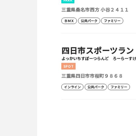
PARK
三重県桑名市西方 小谷２４１１
ＢＭＸ
公共パーク
ファミリー
四日市スポーツラン
よっかいちすぽーつらんど ろーらーす
SPOT
三重県四日市市桜町９８６８
インライン
公共パーク
ファミリー