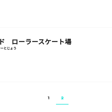
ド ローラースケート場
けーとじょう
1
2