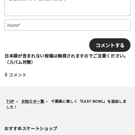
N
a
m
E
e
m
*
a
i
日本語が含まれない投稿は無視されますのでご注意ください。
l
（スパム対策）
0
コメント
TOP
お知らせ一覧
千葉県に新しく「EASY BOWL」を追加しま
した！
おすすめスケートショップ