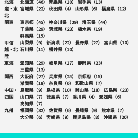
北海
北海道（
46
）
青森県（
10
）
岩手県（
13
）
道・東
宮城県（
22
）
秋田県（
4
）
山形県（
6
）
福島県（
12
）
北
関東
東京都（
45
）
神奈川県（
29
）
埼玉県（
44
）
千葉県（
29
）
茨城県（
23
）
栃木県（
19
）
群馬県（
15
）
甲信
山梨県（
9
）
新潟県（
22
）
長野県（
27
）
富山県（
10
）
越・北
石川県（
11
）
福井県（
10
）
陸
東海
愛知県（
29
）
岐阜県（
17
）
静岡県（
23
）
三重県（
13
）
関西
大阪府（
27
）
兵庫県（
25
）
京都府（
15
）
滋賀県（
19
）
奈良県（
6
）
和歌山県（
7
）
中国・
鳥取県（
9
）
島根県（
10
）
岡山県（
18
）
広島県（
23
）
四国
山口県（
7
）
徳島県（
7
）
香川県（
4
）
愛媛県（
6
）
高知県（
7
）
九州
福岡県（
32
）
佐賀県（
6
）
長崎県（
9
）
熊本県（
7
）
大分県（
6
）
宮崎県（
9
）
鹿児島県（
8
）
沖縄県（
20
）