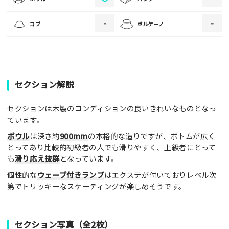
・人物の顔が写っている場合はモザイク処理を行います。
・画像の規定サイズは横幅640px以上となります。
-
-
コブ
ボルケーノ
・投稿後に反映されない場合はお問い合わせからご連絡くださ
い。
セクション解説
セクションは木製のコンディションの良いきれいなものとなっ
ています。
ボウル
は深さ約
900mm
の本格的な造りですが、ボトムが広く
とってあり比較的初級者の人でも滑りやすく、上級者にとって
も
滑り応え抜群
となっています。
個性的な
ウェーブ付きランプ
はエクステが付いておりレベル次
第でトリッキーなスケーティングが楽しめそうです。
セクション写真（全2枚）