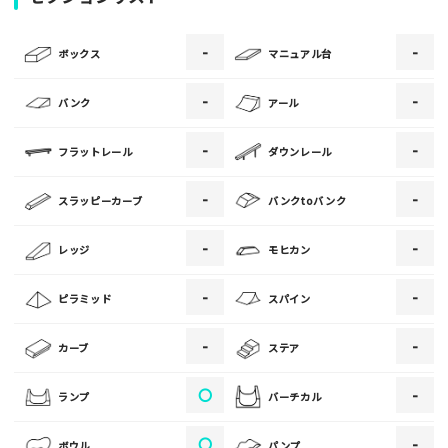
-
-
[text photo1alt placeholder "写真の解説※任意]
ボックス
マニュアル台
写真
-
-
バンク
アール
-
-
フラットレール
ダウンレール
[text photo2alt placeholder "写真の解説※任意]
-
-
スラッピーカーブ
バンクtoバンク
写真
-
-
レッジ
モヒカン
[text photo3alt placeholder "写真の解説※任意]
-
-
ピラミッド
スパイン
-
-
カーブ
ステア
ご注意事項
〇
-
ランプ
バーチカル
・ご投稿後、約１～２日以内の掲載となります。
〇
-
ボウル
パンプ