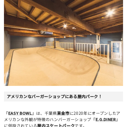
アメリカンなバーガーショップにある屋内パーク！
『
EASY BOWL
』は、千葉県
東金市
に2020年にオープンしたア
メリカンな外観が特徴のハンバーガーショップ『
E.G.DINER
』
に併設されている
屋内スケートパーク
です。