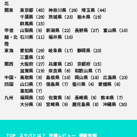
北
関東
東京都（
45
）
神奈川県（
29
）
埼玉県（
44
）
千葉県（
29
）
茨城県（
23
）
栃木県（
19
）
群馬県（
15
）
甲信
山梨県（
9
）
新潟県（
22
）
長野県（
27
）
富山県（
10
）
越・北
石川県（
11
）
福井県（
10
）
陸
東海
愛知県（
29
）
岐阜県（
17
）
静岡県（
23
）
三重県（
13
）
関西
大阪府（
27
）
兵庫県（
25
）
京都府（
15
）
滋賀県（
19
）
奈良県（
6
）
和歌山県（
7
）
中国・
鳥取県（
9
）
島根県（
10
）
岡山県（
18
）
広島県（
23
）
四国
山口県（
7
）
徳島県（
7
）
香川県（
4
）
愛媛県（
6
）
高知県（
7
）
九州
福岡県（
32
）
佐賀県（
6
）
長崎県（
9
）
熊本県（
7
）
大分県（
6
）
宮崎県（
9
）
鹿児島県（
8
）
沖縄県（
20
）
TOP
スケパとは？
投稿レビュー
掲載依頼