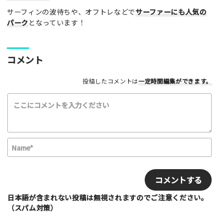
サーフィンの波待ちや、オフトレなどで
サーファーにも人気の
パーク
となっています！
レビュー本文（※必須）
コメント
投稿したコメントは
一定時間編集
ができます。
利用したもの
スケートボード
インラインスケート
BMX
スクーター
その他
N
a
満足度評価
m
E
最高！
よかった！
ふつう
いまいち
e
m
最悪
*
a
i
日本語が含まれない投稿は無視されますのでご注意ください。
該当する項目を選択して下さい（複数可能）
l
（スパム対策）