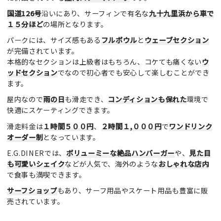
国道126号
沿いにあり、サーフィンで有名な
九十九里浜から車で
１５分ほど
の場所となります。
パークには、サイズ感もある
フルボウル
と
ウェーブセクション
が完備されています。
本格的なセクションは上級者はもちろん、コケても痛くない
ウ
ッドセクション
でなので初心者でも安心して楽しむことができ
ます。
屋内なので
雨の日
も滑走でき、
コンディションも保れた
環境で
快適にスケーティングできます。
滑走料金は
１時間５００円
、
２時間１,０００円
で
ワンドリンク
オーダー制
となっています。
E.G.DINERでは、
ボリューミーな絶品ハンバーガー
や、
見た目
も可愛いシェイク
などが人気で、海外のような
おしゃれな店内
で食事も満喫できます。
サーフショップ
もあり、サーフ用品やスケート用品も豊富に販
売されています。