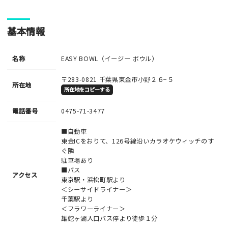
基本情報
名称
EASY BOWL（イージー ボウル）
〒283-0821
千葉県東金市小野２６−５
所在地
所在地をコピーする
電話番号
0475-71-3477
■自動車
東金ICをおりて、126号線沿いカラオケウィッチのす
ぐ隣
駐車場あり
■バス
アクセス
東京駅・浜松町駅より
＜シーサイドライナー＞
千葉駅より
＜フラワーライナー＞
雄蛇ヶ湖入口バス停より徒歩１分