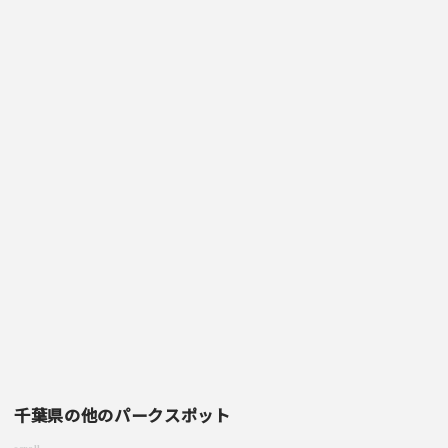
ご注意事項
・ご投稿後、約１～２日以内の掲載となります。
・簡単なご感想の場合はコメント掲示板をご利用下さい。
・一方的な誹謗中傷の内容は掲載いたしかねます。
千葉県の他のパークスポット
scroll