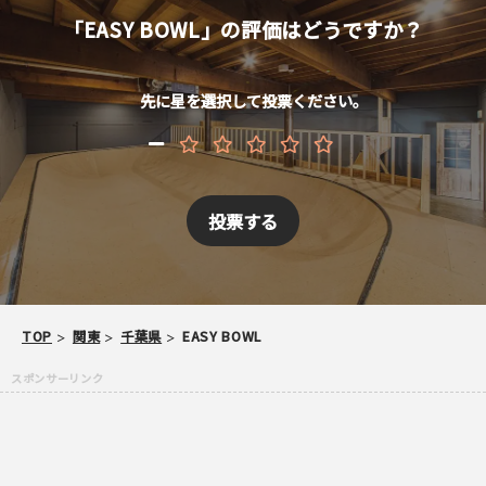
10代
20代
30代
40代
「EASY BOWL」の評価はどうですか？
お名前 （非公開/任意）
先に星を選択して投票ください。
メールアドレス （非公開/任意）
当サイトへメッセージなどございましたら
TOP
関東
千葉県
EASY BOWL
スパム防止のため「スケパ」と入力ください