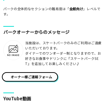
がみんなの参考となります！
パークの全体的なセクションの難易度は「
全般向け
」レベルで
写真
す。
[text photo1alt placeholder "写真の解説※任意]
パークオーナーからのメッセージ
写真
当施設は、スケートパークのみのご利用はご遠慮
いただいております。
ダイナーでのワンオーダー制となりますので、お
好きなお食事やドリンクに『スケートパークSE
[text photo2alt placeholder "写真の解説※任意]
T』を追加してお楽しみください♪
写真
オーナー様ご連絡フォーム
[text photo3alt placeholder "写真の解説※任意]
YouTube動画