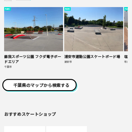
PARK
PARK
PARK
蘇我スポーツ公園 フクダ電子ボー
浦安市運動公園スケートボード場
塩浜
ドエリア
浦安市
市川市
千葉市
千葉県のマップから検索する
おすすめスケートショップ