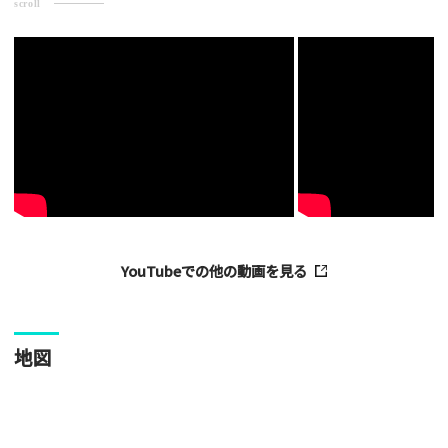
scroll
ご注意事項
・ご投稿後、約１～２日以内の掲載となります。
・人物の顔が写っている場合はモザイク処理を行います。
・画像の規定サイズは横幅640px以上となります。
・投稿後に反映されない場合はお問い合わせからご連絡くださ
い。
YouTubeでの他の動画を見る
地図