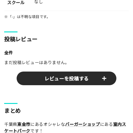
なし
スクール
※「-」は不明な項目です。
投稿レビュー
全件
まだ投稿レビューはありません。
レビューを投稿する
ここのパークやスポットの感想をぜひお寄せください！みんな
まとめ
の参考となります！
千葉県
東金市
にあるオシャレな
バーガーショップ
にある
室内ス
レビュータイトル（※必須）
ケートパーク
です！