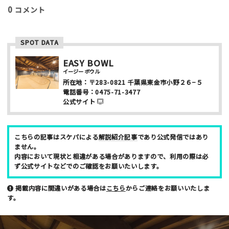
上級者向け
初心者向け
ファミリー向け
0
コメント
利用者多い
利用者少ない
女性多い
セクション多い
セクション少ない
SPOT DATA
写真など
EASY BOWL
イージー ボウル
所在地：
〒283-0821
千葉県東金市小野２６−５
電話番号：
0475-71-3477
公式サイト
ニックネーム （任意/公開）
こちらの記事はスケパによる
解説紹介記事
であり公式発信ではあり
ません。
内容において現状と相違がある場合がありますので、利用の際は必
ず公式サイトなどでのご確認をお願いたいします。
性別
掲載内容に間違いがある場合は
こちら
からご連絡をお願いいたしま
男性
女性
す。
年齢