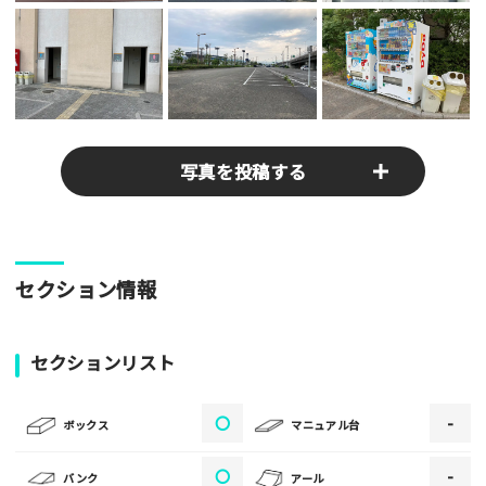
写真を投稿する
パークやスポットの写真をぜひお送りください！あなたの写真
セクション情報
がみんなの参考となります！
写真
セクションリスト
〇
-
[text photo1alt placeholder "写真の解説※任意]
ボックス
マニュアル台
写真
〇
-
バンク
アール