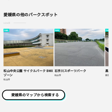
・簡単なご感想の場合はコメント掲示板をご利用下さい。
・一方的な誹謗中傷の内容は掲載いたしかねます。
愛媛県の他のパークスポット
scroll
PARK
PARK
PARK
松山中央公園 サイクルパーク BMX
石手川スポーツパーク
黒島
ゾーン
松山市
新居浜
松山市
愛媛県のマップから検索する