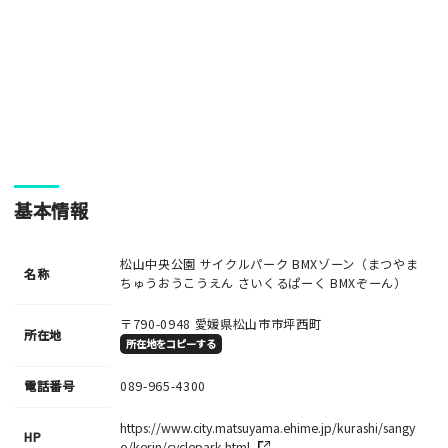
・人物の顔が写っている場合はモザイク処理を行います。
・画像の規定サイズは横幅640px以上となります。
・投稿後に反映されない場合はお問い合わせからご連絡くださ
い。
基本情報
松山中央公園 サイクルパーク BMXゾーン（まつやま
名称
ちゅうおうこうえん さいくるぱーく BMXぞーん）
〒790-0948
愛媛県松山市市坪西町
所在地
所在地をコピーする
電話番号
089-965-4300
https://www.city.matsuyama.ehime.jp/kurashi/sangy
HP
o/kerin/cyclepark.html