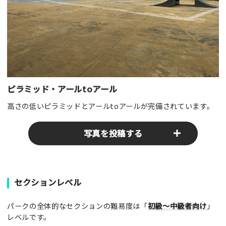
ピラミッド・アールtoアール
高さの低いピラミッドとアールtoアールが完備されています。
写真を投稿する
パークやスポットの写真をぜひお送りください！あなたの写真
セクションレベル
がみんなの参考となります！
パークの全体的なセクションの難易度は「
初級～中級者向け
」
写真
レベルです。