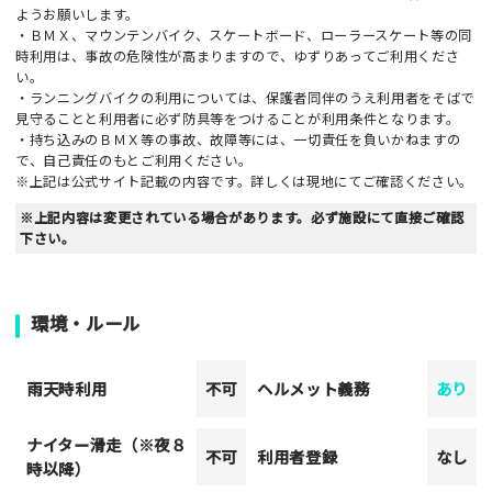
ようお願いします。
・ＢＭＸ、マウンテンバイク、スケートボード、ローラースケート等の同
時利用は、事故の危険性が高まりますので、ゆずりあってご利用くださ
い。
・ランニングバイクの利用については、保護者同伴のうえ利用者をそばで
見守ることと利用者に必ず防具等をつけることが利用条件となります。
・持ち込みのＢＭＸ等の事故、故障等には、一切責任を負いかねますの
で、自己責任のもとご利用ください。
※上記は公式サイト記載の内容です。詳しくは現地にてご確認ください。
※上記内容は変更されている場合があります。必ず施設にて直接ご確認
下さい。
環境・ルール
雨天時利用
不可
ヘルメット義務
あり
ナイター滑走（※夜８
不可
利用者登録
なし
時以降）