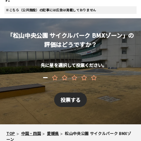
※こちら（公共施設）の記事には広告は掲載しておりません
メールアドレス （非公開/任意）
「松山中央公園 サイクルパーク BMXゾーン」の
当サイトへメッセージなどございましたら
評価はどうですか？
先に星を選択して投票ください。
スパム防止のため「スケパ」と入力ください
ご注意事項
TOP
中国・四国
愛媛県
松山中央公園 サイクルパーク BMXゾ
・ご投稿後、約１～２日以内の掲載となります。
ーン