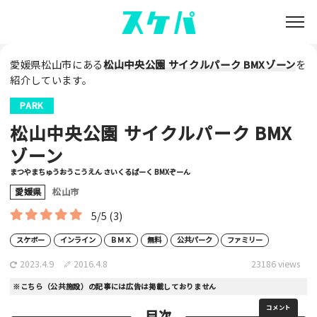
愛媛県松山市にある
松山中央公園 サイクルパーク BMXゾーン
を
紹介しています。
PARK
松山中央公園 サイクルパーク BMX
ゾーン
まつやまちゅうおうこうえん さいくるぱーく BMXぞーん
愛媛県
松山市
5/5
(3)
スケボー
インライン
ＢＭＸ
無料
公共パーク
ファミリー
2023.4.9
2016.4.8
23186 views
※こちら（公共施設）の記事には広告は掲載しておりません
コメント
目次