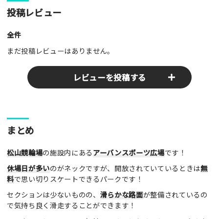
投稿レビュー
全件
まだ投稿レビューはありません。
レビューを投稿する
ここのパークやスポットの感想をぜひお寄せください！みんな
まとめ
の参考となります！
松山競輪場
の施設内にある
アーバンスポーツ広場
です！
レビュータイトル（※必須）
休場日が多い
のがネックですが、開放されていているときは
無
料
で思い切りスケートできるパークです！
セクションは少ないものの、
滑らかな路面
が整備されているの
レビュー本文（※必須）
で気持ち良く滑走することができます！