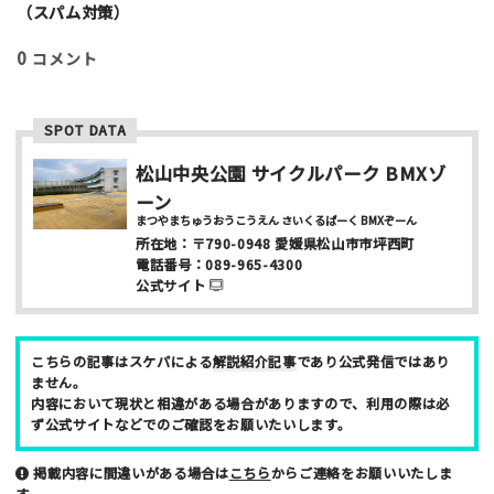
l
（スパム対策）
0
コメント
SPOT DATA
松山中央公園 サイクルパーク BMXゾ
ニックネーム （任意/公開）
ーン
まつやまちゅうおうこうえん さいくるぱーく BMXぞーん
所在地：
〒790-0948
愛媛県松山市市坪西町
電話番号：
089-965-4300
性別
公式サイト
男性
女性
年齢
こちらの記事はスケパによる
解説紹介記事
であり公式発信ではあり
ません。
10代
20代
30代
40代
内容において現状と相違がある場合がありますので、利用の際は必
ず公式サイトなどでのご確認をお願いたいします。
お名前 （非公開/任意）
掲載内容に間違いがある場合は
こちら
からご連絡をお願いいたしま
す。