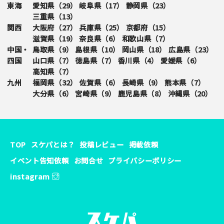
東海
愛知県（
29
）
岐阜県（
17
）
静岡県（
23
）
三重県（
13
）
関西
大阪府（
27
）
兵庫県（
25
）
京都府（
15
）
滋賀県（
19
）
奈良県（
6
）
和歌山県（
7
）
中国・
鳥取県（
9
）
島根県（
10
）
岡山県（
18
）
広島県（
23
）
四国
山口県（
7
）
徳島県（
7
）
香川県（
4
）
愛媛県（
6
）
高知県（
7
）
九州
福岡県（
32
）
佐賀県（
6
）
長崎県（
9
）
熊本県（
7
）
大分県（
6
）
宮崎県（
9
）
鹿児島県（
8
）
沖縄県（
20
）
TOP
スケパとは？
投稿レビュー
掲載依頼
イベント告知依頼
お問合せ
プライバシーポリシー
instagram