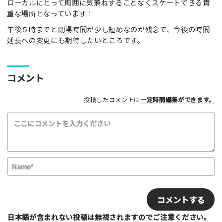
ローカルにとって周囲に気兼ねすることなくスケートできる貴
重な場所となっています！
午後５時までと閉場時間が少し短めなのが残念で、今後の時間
延長への変更にも期待したいところです。
利用したもの
スケートボード
インラインスケート
BMX
コメント
スクーター
その他
投稿したコメントは
一定時間編集
ができます。
満足度評価
最高！
よかった！
ふつう
いまいち
最悪
該当する項目を選択して下さい（複数可能）
N
上級者向け
初心者向け
ファミリー向け
a
利用者多い
利用者少ない
女性多い
m
E
セクション多い
セクション少ない
e
m
*
a
写真など
i
日本語が含まれない投稿は無視されますのでご注意ください。