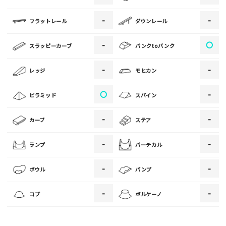
-
-
フラットレール
ダウンレール
[text photo2alt placeholder "写真の解説※任意]
-
〇
スラッピーカーブ
バンクtoバンク
写真
-
-
レッジ
モヒカン
[text photo3alt placeholder "写真の解説※任意]
〇
-
ピラミッド
スパイン
-
-
カーブ
ステア
ご注意事項
-
-
ランプ
バーチカル
・ご投稿後、約１～２日以内の掲載となります。
-
-
ボウル
パンプ
・人物の顔が写っている場合はモザイク処理を行います。
・画像の規定サイズは横幅640px以上となります。
-
-
コブ
ボルケーノ
・投稿後に反映されない場合はお問い合わせからご連絡くださ
い。