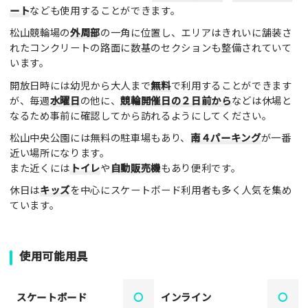
ート
なども使用することができます。
松山競輪場の
外周部
の一角に位置し、エリアはきれいに舗装さ
れたコンクリートの路面に数基のセクションも整備されていて
います。
開放日時には幼児から大人まで
無料
で利用することができます
が、毎週
水曜日
の他に、
競輪開催日の２日前から
などは休場と
なるため事前に確認してから訪れるようにしてください。
松山中央公園には無料の駐車場もあり、
南４パーキング
が一番
近い場所になります。
また近くには
トイレ
や
自動販売機
もあり便利です。
休日は
キッズ
を中心にスケートボード利用者も多く人気を集め
ています。
使用可能用具
スケートボード
〇
インライン
〇