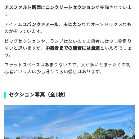
アスファルト路面
に
コンクリートセクション
が完備されていま
す。
アイテムは
バンク
や
アール
、
モヒカン
などオーソドックスなも
のが揃っています。
ビッグセクションや、ランプはないので上級者には少し物足り
ないと思いますが、
中級者までの練習には最適
といえるでしょ
う。
フラットスペースはあまりないので、人が多いとまったくの初
心者という人は少し滑りづらい感じはあります。
セクション写真（全1枚）