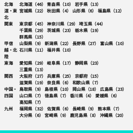
北海
北海道（
46
）
青森県（
10
）
岩手県（
13
）
道・東
宮城県（
22
）
秋田県（
4
）
山形県（
6
）
福島県（
12
）
北
関東
東京都（
45
）
神奈川県（
29
）
埼玉県（
44
）
千葉県（
29
）
茨城県（
23
）
栃木県（
19
）
群馬県（
15
）
甲信
山梨県（
9
）
新潟県（
22
）
長野県（
27
）
富山県（
10
）
越・北
石川県（
11
）
福井県（
10
）
陸
東海
愛知県（
29
）
岐阜県（
17
）
静岡県（
23
）
三重県（
13
）
関西
大阪府（
27
）
兵庫県（
25
）
京都府（
15
）
滋賀県（
19
）
奈良県（
6
）
和歌山県（
7
）
中国・
鳥取県（
9
）
島根県（
10
）
岡山県（
18
）
広島県（
23
）
四国
山口県（
7
）
徳島県（
7
）
香川県（
4
）
愛媛県（
6
）
高知県（
7
）
九州
福岡県（
32
）
佐賀県（
6
）
長崎県（
9
）
熊本県（
7
）
大分県（
6
）
宮崎県（
9
）
鹿児島県（
8
）
沖縄県（
20
）