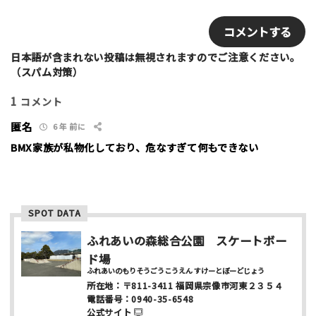
m
E
e
m
該当する項目を選択して下さい（複数可能）
*
a
上級者向け
初心者向け
ファミリー向け
i
日本語が含まれない投稿は無視されますのでご注意ください。
利用者多い
利用者少ない
女性多い
l
（スパム対策）
セクション多い
セクション少ない
1
コメント
写真など
匿名
6 年 前に
BMX家族が私物化しており、危なすぎて何もできない
SPOT DATA
ニックネーム （任意/公開）
ふれあいの森総合公園 スケートボー
ド場
ふれあいのもりそうごうこうえん すけーとぼーどじょう
所在地：
〒811-3411
福岡県宗像市河東２３５４
性別
電話番号：
0940-35-6548
公式サイト