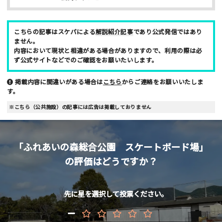
男性
女性
年齢
こちらの記事はスケパによる
解説紹介記事
であり公式発信ではあり
ません。
10代
20代
30代
40代
内容において現状と相違がある場合がありますので、利用の際は必
ず公式サイトなどでのご確認をお願いたいします。
お名前 （非公開/任意）
掲載内容に間違いがある場合は
こちら
からご連絡をお願いいたしま
す。
※こちら（公共施設）の記事には広告は掲載しておりません
メールアドレス （非公開/任意）
「ふれあいの森総合公園 スケートボード場」
当サイトへメッセージなどございましたら
の評価はどうですか？
先に星を選択して投票ください。