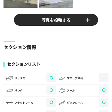
写真を投稿する
パークやスポットの写真をぜひお送りください！あなたの写真
セクション情報
がみんなの参考となります！
写真
セクションリスト
〇
-
[text photo1alt placeholder "写真の解説※任意]
ボックス
マニュアル台
写真
〇
〇
バンク
アール
〇
〇
フラットレール
ダウンレール
[text photo2alt placeholder "写真の解説※任意]