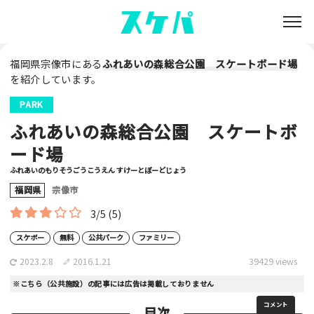
福岡県宗像市にある
ふれあいの森総合公園 スケートボード場
を紹介しています。
PARK
ふれあいの森総合公園 スケートボ
ード場
ふれあいのもりそうごうこうえん すけーとぼーどじょう
福岡県
宗像市
3/5
(5)
スケボー
無料
公共パーク
ファミリー
2023.2.8
2016.1.21
39429 views
※こちら（公共施設）の記事には広告は掲載しておりません
コメント
目次