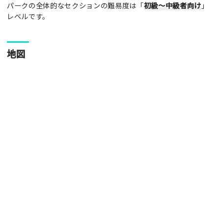
パークの全体的なセクションの難易度は「
初級～中級者向け
」
写真
レベルです。
[text photo1alt placeholder "写真の解説※任意]
地図
写真
[text photo2alt placeholder "写真の解説※任意]
写真
[text photo3alt placeholder "写真の解説※任意]
ご注意事項