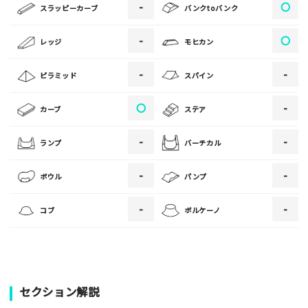
-
〇
スラッピーカーブ
バンクtoバンク
写真
-
〇
レッジ
モヒカン
[text photo3alt placeholder "写真の解説※任意]
-
-
ピラミッド
スパイン
〇
-
カーブ
ステア
ご注意事項
-
-
ランプ
バーチカル
・ご投稿後、約１～２日以内の掲載となります。
-
-
ボウル
パンプ
・人物の顔が写っている場合はモザイク処理を行います。
・画像の規定サイズは横幅640px以上となります。
-
-
コブ
ボルケーノ
・投稿後に反映されない場合はお問い合わせからご連絡くださ
い。
セクション解説