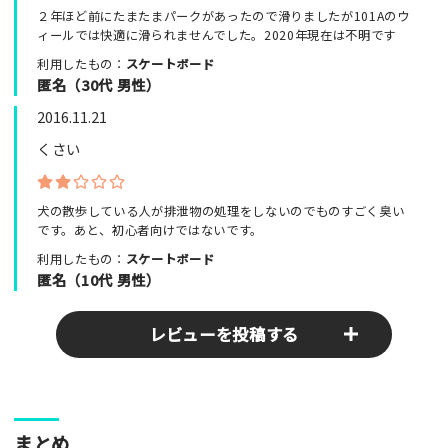
２年ほど前にたまたまパークがあったので滑りましたが101Aのウ
ィールでは快適に滑られませんでした。2020年現在は不明です
利用したもの：
スケートボード
匿名（30代 男性）
2016.11.21
くさい
犬の散歩している人が排泄物の処理をしないのでものすごく臭い
です。あと、初心者向けではないです。
利用したもの：
スケートボード
匿名（10代 男性）
レビューを投稿する
ここのパークやスポットの感想をぜひお寄せください！みんな
まとめ
の参考となります！