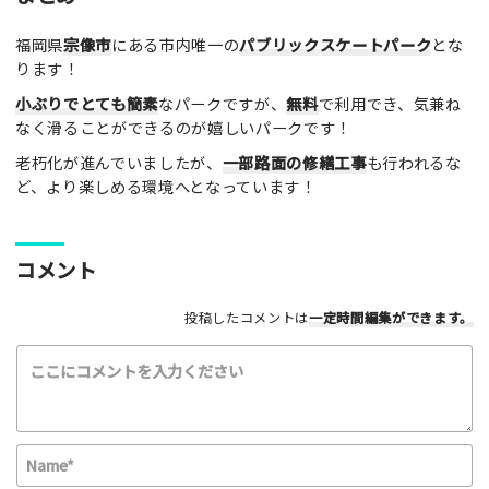
福岡県
宗像市
にある市内唯一の
パブリックスケートパーク
とな
レビュータイトル（※必須）
ります！
小ぶりでとても簡素
なパークですが、
無料
で利用でき、気兼ね
なく滑ることができるのが嬉しいパークです！
レビュー本文（※必須）
老朽化が進んでいましたが、
一部路面の修繕工事
も行われるな
ど、より楽しめる環境へとなっています！
コメント
利用したもの
投稿したコメントは
一定時間編集
ができます。
スケートボード
インラインスケート
BMX
スクーター
その他
満足度評価
N
最高！
よかった！
ふつう
いまいち
a
最悪