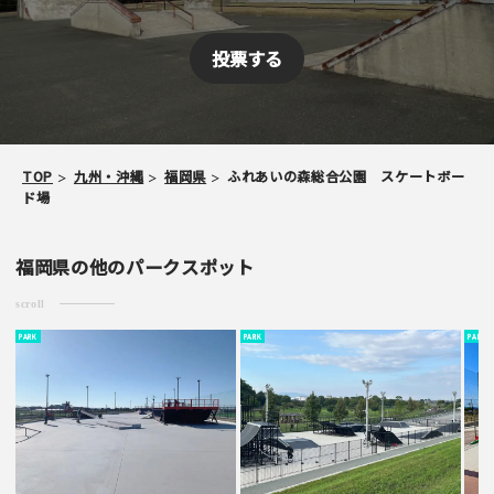
スパム防止のため「スケパ」と入力ください
ご注意事項
TOP
九州・沖縄
福岡県
ふれあいの森総合公園 スケートボー
・ご投稿後、約１～２日以内の掲載となります。
ド場
・簡単なご感想の場合はコメント掲示板をご利用下さい。
・一方的な誹謗中傷の内容は掲載いたしかねます。
福岡県の他のパークスポット
scroll
PARK
PARK
PARK