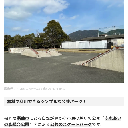
画像元：
https://www.google.com/maps/
無料で利用できるシンプルな公共パーク！
福岡県
宗像市
にある自然が豊かな市民の憩いの公園『
ふれあい
の森総合公園
』内にある
公共のスケートパーク
です。