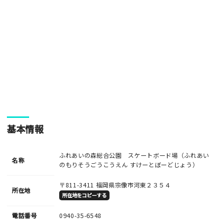
・ご投稿後、約１～２日以内の掲載となります。
・人物の顔が写っている場合はモザイク処理を行います。
・画像の規定サイズは横幅640px以上となります。
・投稿後に反映されない場合はお問い合わせからご連絡くださ
い。
基本情報
ふれあいの森総合公園 スケートボード場（ふれあい
名称
のもりそうごうこうえん すけーとぼーどじょう）
〒811-3411
福岡県宗像市河東２３５４
所在地
所在地をコピーする
電話番号
0940-35-6548