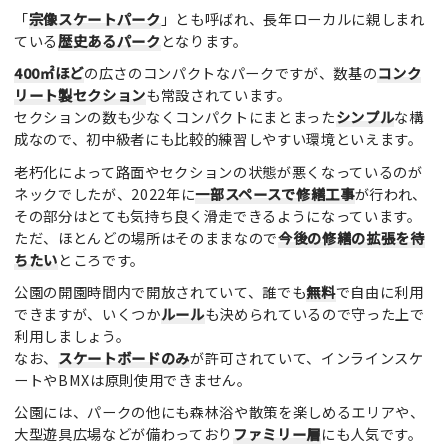
「
宗像スケートパーク
」とも呼ばれ、長年ローカルに親しまれ
ている
歴史あるパーク
となります。
400㎡ほど
の広さのコンパクトなパークですが、数基の
コンク
リート製セクション
も常設されています。
セクションの数も少なくコンパクトにまとまった
シンプル
な構
成なので、初中級者にも比較的練習しやすい環境といえます。
老朽化によって路面やセクションの状態が悪くなっているのが
ネックでしたが、2022年に
一部スペースで修繕工事
が行われ、
その部分はとても気持ち良く滑走できるようになっています。
ただ、ほとんどの場所はそのままなので
今後の修繕の拡張を待
ちたい
ところです。
公園の開園時間内で開放されていて、誰でも
無料
で自由に利用
できますが、いくつか
ルール
も決められているので守った上で
利用しましょう。
なお、
スケートボードのみ
が許可されていて、インラインスケ
ートやBMXは原則使用できません。
公園には、パークの他にも森林浴や散策を楽しめるエリアや、
大型遊具広場などが備わっており
ファミリー層
にも人気です。