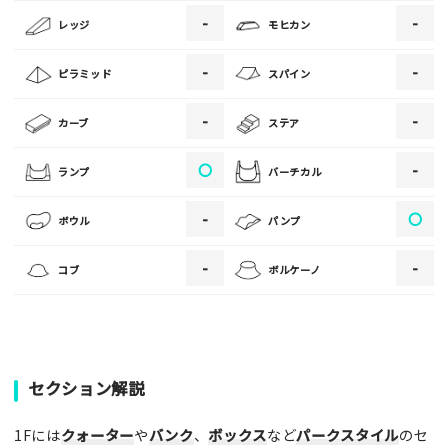
-
-
レッジ
モヒカン
[text photo3alt placeholder "写真の解説※任意]
-
-
ピラミッド
スパイン
-
-
カーブ
ステア
ご注意事項
〇
-
ランプ
バーチカル
・ご投稿後、約１～２日以内の掲載となります。
-
〇
ボウル
パンプ
・人物の顔が写っている場合はモザイク処理を行います。
・画像の規定サイズは横幅640px以上となります。
-
-
コブ
ボルケーノ
・投稿後に反映されない場合はお問い合わせからご連絡くださ
い。
セクション解説
1Fには
クォーター
や
バンク
、
ボックス
など
パークスタイル
のセ