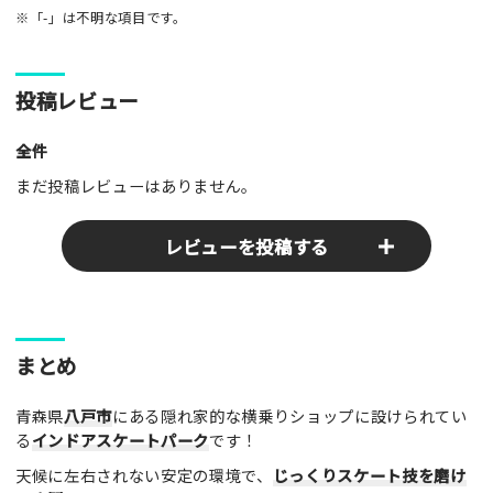
※「-」は不明な項目です。
投稿レビュー
全件
まだ投稿レビューはありません。
レビューを投稿する
ここのパークやスポットの感想をぜひお寄せください！みんな
まとめ
の参考となります！
青森県
八戸市
にある隠れ家的な横乗りショップに設けられてい
レビュータイトル（※必須）
る
インドアスケートパーク
です！
天候に左右されない安定の環境で、
じっくりスケート技を磨け