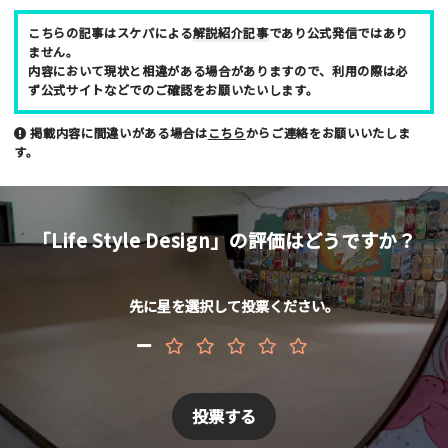
お名前 （非公開/任意）
こちらの記事はスケパによる
解説紹介記事
であり公式発信ではあり
ません。
内容において現状と相違がある場合がありますので、利用の際は必
ず公式サイトなどでのご確認をお願いたいします。
メールアドレス （非公開/任意）
掲載内容に間違いがある場合は
こちら
からご連絡をお願いいたしま
す。
当サイトへメッセージなどございましたら
「Life Style Design」の評価はどうですか？
先に星を選択して投票ください。
スパム防止のため「スケパ」と入力ください