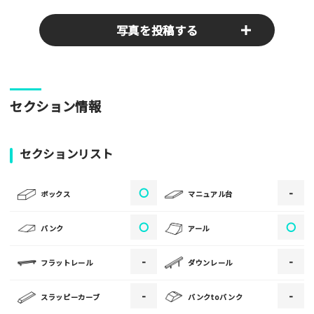
写真を投稿する
パークやスポットの写真をぜひお送りください！あなたの写真
セクション情報
がみんなの参考となります！
写真
セクションリスト
〇
-
[text photo1alt placeholder "写真の解説※任意]
ボックス
マニュアル台
写真
〇
〇
バンク
アール
-
-
フラットレール
ダウンレール
[text photo2alt placeholder "写真の解説※任意]
-
-
スラッピーカーブ
バンクtoバンク
写真