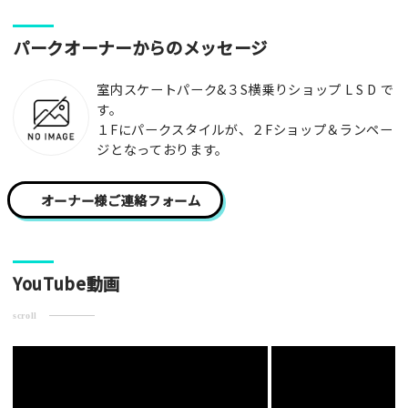
[text photo1alt placeholder "写真の解説※任意]
パークオーナーからのメッセージ
写真
室内スケートパーク&３S横乗りショップ L S D で
す。
１Fにパークスタイルが、２Fショップ＆ランペー
ジとなっております。
[text photo2alt placeholder "写真の解説※任意]
写真
オーナー様ご連絡フォーム
[text photo3alt placeholder "写真の解説※任意]
YouTube動画
scroll
ご注意事項
・ご投稿後、約１～２日以内の掲載となります。