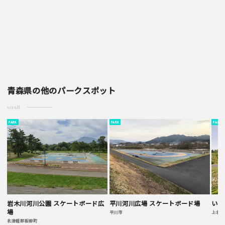
青森県の他のパークスポット
scroll
PARK
PARK
PARK
岩木川河川公園 スケートボード広
平川河川広場 スケートボード場
いち
場
平川市
上北郡
北津軽郡板柳町