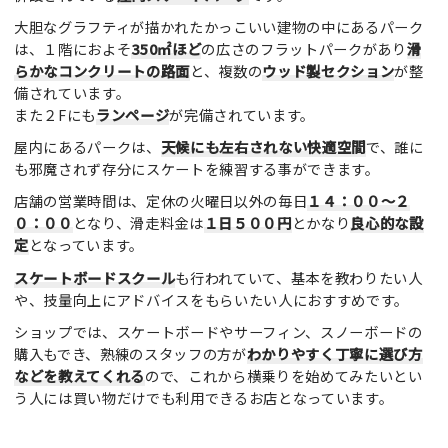
大胆なグラフティが描かれたかっこいい建物の中にあるパーク
は、１階におよそ
350㎡ほど
の広さのフラットパークがあり
滑
らかなコンクリートの路面
と、複数の
ウッド製セクション
が整
備されています。
また２Fにも
ランページ
が完備されています。
屋内にあるパークは、
天候にも左右されない快適空間
で、誰に
も邪魔されず存分にスケートを練習する事ができます。
店舗の営業時間は、定休の火曜日以外の毎日
１４：００～２
０：００
となり、滑走料金は
１日５００円
とかなり
良心的な設
定
となっています。
スケートボードスクール
も行われていて、基本を教わりたい人
や、技量向上にアドバイスをもらいたい人におすすめです。
ショップでは、スケートボードやサーフィン、スノーボードの
購入もでき、熟練のスタッフの方が
わかりやすく丁寧に選び方
などを教えてくれる
ので、これから横乗りを始めてみたいとい
う人には買い物だけでも利用できるお店となっています。