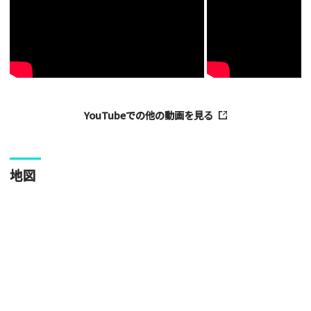
・人物の顔が写っている場合はモザイク処理を行います。
・画像の規定サイズは横幅640px以上となります。
・投稿後に反映されない場合はお問い合わせからご連絡くださ
い。
YouTubeでの他の動画を見る
地図