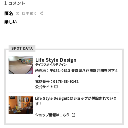
セクション多い
セクション少ない
1
コメント
匿名
写真など
11 年 前に
楽しい
SPOT DATA
Life Style Design
ニックネーム （任意/公開）
ライフスタイルデザイン
所在地：
〒031-0813
青森県八戸市新井田寺沢下４
−４
電話番号：
0178-38-9242
公式サイト
性別
Life Style Designにはショップが併設されていま
男性
女性
す！
年齢
ショップ情報はこちら
10代
20代
30代
40代