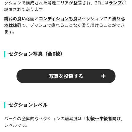
クションで構成された滑走エリアが整備され、2Fには
ランプ
が
設置されてあります。
跳ねの良い
路面と
コンディションも良い
セクションでの
滑り心
地は抜群
で、プッシュで疲れることなく滑り続けることができ
ます。
セクション写真（全0枚）
写真を投稿する
パークやスポットの写真をぜひお送りください！あなたの写真
セクションレベル
がみんなの参考となります！
パークの全体的なセクションの難易度は「
初級～中級者向け
」
写真
レベルです。