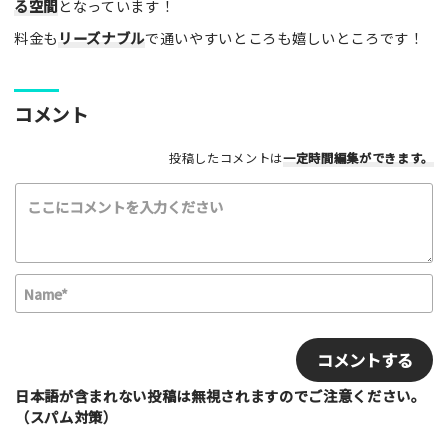
る空間
となっています！
レビュー本文（※必須）
料金も
リーズナブル
で通いやすいところも嬉しいところです！
コメント
投稿したコメントは
一定時間編集
ができます。
利用したもの
スケートボード
インラインスケート
BMX
スクーター
その他
満足度評価
N
a
最高！
よかった！
ふつう
いまいち
m
E
最悪
e
m
*
a
該当する項目を選択して下さい（複数可能）
i
日本語が含まれない投稿は無視されますのでご注意ください。
上級者向け
初心者向け
ファミリー向け
l
（スパム対策）
利用者多い
利用者少ない
女性多い