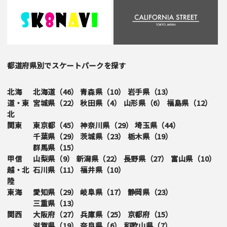
都道府県別でスケートパークを探す
北海
北海道（
46
）
青森県（
10
）
岩手県（
13
）
道・東
宮城県（
22
）
秋田県（
4
）
山形県（
6
）
福島県（
12
）
北
関東
東京都（
45
）
神奈川県（
29
）
埼玉県（
44
）
千葉県（
29
）
茨城県（
23
）
栃木県（
19
）
群馬県（
15
）
甲信
山梨県（
9
）
新潟県（
22
）
長野県（
27
）
富山県（
10
）
越・北
石川県（
11
）
福井県（
10
）
陸
東海
愛知県（
29
）
岐阜県（
17
）
静岡県（
23
）
三重県（
13
）
関西
大阪府（
27
）
兵庫県（
25
）
京都府（
15
）
滋賀県（
19
）
奈良県（
6
）
和歌山県（
7
）