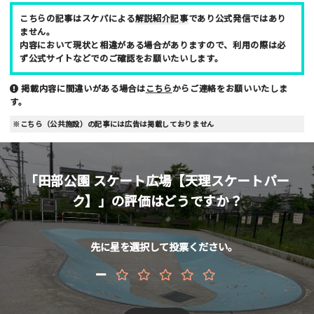
こちらの記事はスケパによる
解説紹介記事
であり公式発信ではあり
メールアドレス （非公開/任意）
ません。
内容において現状と相違がある場合がありますので、利用の際は必
ず公式サイトなどでのご確認をお願いたいします。
掲載内容に間違いがある場合は
こちら
からご連絡をお願いいたしま
当サイトへメッセージなどございましたら
す。
※こちら（公共施設）の記事には広告は掲載しておりません
「田部公園 スケート広場【天理スケートパー
スパム防止のため「スケパ」と入力ください
ク】」の評価はどうですか？
先に星を選択して投票ください。
ご注意事項
・ご投稿後、約１～２日以内の掲載となります。