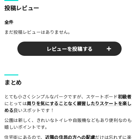
投稿レビュー
全件
まだ投稿レビューはありません。
レビューを投稿する
ここのパークやスポットの感想をぜひお寄せください！みんな
まとめ
の参考となります！
とても小さくシンプルなパークですが、スケートボード
初級者
レビュータイトル（※必須）
にとっては
周りを気にすることなく練習したりスケートを楽し
める
良いスポットです！
公園は新しく、きれいなトイレや自販機などもあり便利なのも
レビュー本文（※必須）
嬉しいポイントです。
住宅街にあるので、
近隣の住民の方への配慮
だけは忘れずに楽