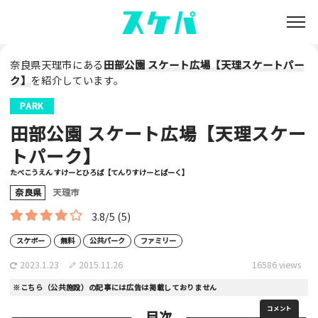
奈良県天理市にある
田部公園 スケート広場【天理スケートパー
ク】
を紹介しています。
PARK
田部公園 スケート広場【天理スケー
トパーク】
たべこうえん すけーとひろば【てんりすけーとぱーく】
奈良県
天理市
3.8/5
(5)
スケボー
無料
公共パーク
ファミリー
2023.1.23
2015.11.26
16586 views
※こちら（公共施設）の記事には広告は掲載しておりません
コメント
目次