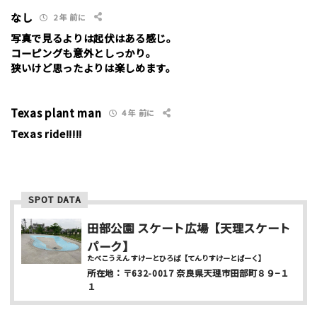
なし
2 年 前に
写真で見るよりは起伏はある感じ。
コーピングも意外としっかり。
狭いけど思ったよりは楽しめます。
ニックネーム （任意/公開）
Texas plant man
4 年 前に
Texas ride!!!!!
性別
男性
女性
SPOT DATA
田部公園 スケート広場【天理スケート
年齢
パーク】
10代
20代
30代
40代
たべこうえん すけーとひろば【てんりすけーとぱーく】
所在地：
〒632-0017
奈良県天理市田部町８９−１
お名前 （非公開/任意）
１