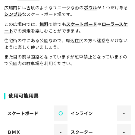
広場内には古墳のようなユニークな形の
ボウル
が１つだけある
シンプル
なスケートボード場です。
この広場内では、
無料
で誰でも
スケートボード
や
ローラースケ
ート
での滑走を楽しむことができます。
住宅街の中にある公園なので、周辺住民の方へ迷惑をかけない
ように楽しく使いましょう。
また目の前は道路となっていますが駐車禁止となっていますの
で公園内の駐車場を利用ください。
使用可能用具
スケートボード
〇
インライン
-
ＢＭＸ
-
スクーター
-