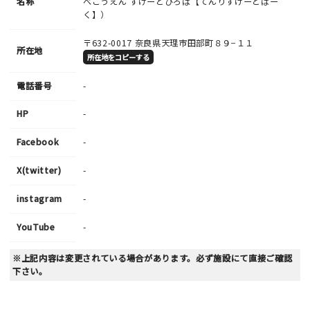
名称
べこうえん すけーとひろば【てんりすけーとぱー
く】）
〒632-0017
奈良県天理市田部町８９−１１
所在地
所在地をコピーする
電話番号
-
HP
-
Facebook
-
X(twitter)
-
instagram
-
YouTube
-
※上記内容は変更されている場合があります。必ず施設にて直接ご確認
下さい。