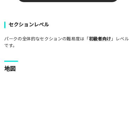
パークやスポットの写真をぜひお送りください！あなたの写真
セクションレベル
がみんなの参考となります！
パークの全体的なセクションの難易度は「
初級者向け
」レベル
写真
です。
[text photo1alt placeholder "写真の解説※任意]
地図
写真
[text photo2alt placeholder "写真の解説※任意]
写真