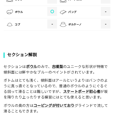
・ご投稿後、約１～２日以内の掲載となります。
〇
-
ボウル
パンプ
・人物の顔が写っている場合はモザイク処理を行います。
・画像の規定サイズは横幅640px以上となります。
-
-
コブ
ボルケーノ
・投稿後に反映されない場合はお問い合わせからご連絡くださ
い。
セクション解説
セクションは
ボウル
のみで、
古墳型
のユニークな形状が特徴で
傾斜面には鮮やかなブルーのペイントがされています。
ボトムはとても浅く、傾斜面はアールというよりはバンクのよ
うに真っ直ぐとなっているので、普通のボウルのようにぐるぐ
る回って滑ることは難しいですが、
スケートボード初心者
が坂
を降りたり上ったりする練習にはとても使えると思います。
ボウルの奥の方は
コーピングが付いており
グラインドで流して
滑ることもできます。