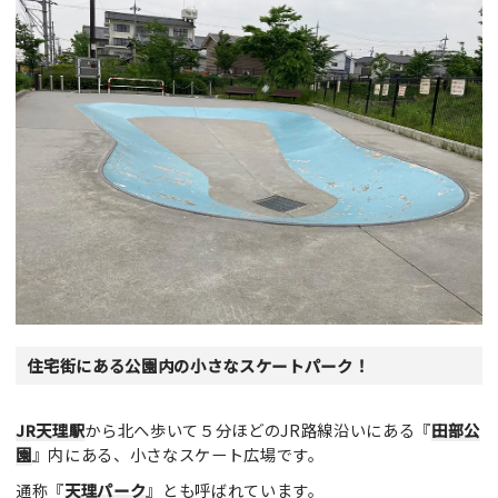
住宅街にある公園内の小さなスケートパーク！
JR天理駅
から北へ歩いて５分ほどのJR路線沿いにある『
田部公
園
』内にある、小さなスケート広場です。
通称『
天理パーク
』とも呼ばれています。