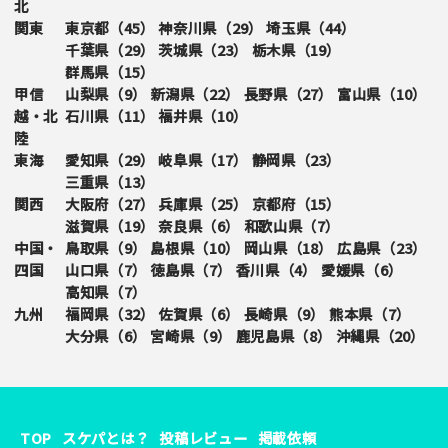
北
関東
東京都（
45
）
神奈川県（
29
）
埼玉県（
44
）
千葉県（
29
）
茨城県（
23
）
栃木県（
19
）
群馬県（
15
）
甲信
山梨県（
9
）
新潟県（
22
）
長野県（
27
）
富山県（
10
）
越・北
石川県（
11
）
福井県（
10
）
陸
東海
愛知県（
29
）
岐阜県（
17
）
静岡県（
23
）
三重県（
13
）
関西
大阪府（
27
）
兵庫県（
25
）
京都府（
15
）
滋賀県（
19
）
奈良県（
6
）
和歌山県（
7
）
中国・
鳥取県（
9
）
島根県（
10
）
岡山県（
18
）
広島県（
23
）
四国
山口県（
7
）
徳島県（
7
）
香川県（
4
）
愛媛県（
6
）
高知県（
7
）
九州
福岡県（
32
）
佐賀県（
6
）
長崎県（
9
）
熊本県（
7
）
大分県（
6
）
宮崎県（
9
）
鹿児島県（
8
）
沖縄県（
20
）
TOP
スケパとは？
投稿レビュー
掲載依頼