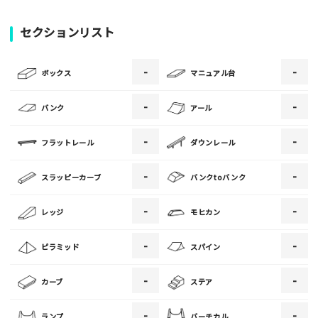
写真
セクションリスト
-
-
[text photo1alt placeholder "写真の解説※任意]
ボックス
マニュアル台
写真
-
-
バンク
アール
-
-
フラットレール
ダウンレール
[text photo2alt placeholder "写真の解説※任意]
-
-
スラッピーカーブ
バンクtoバンク
写真
-
-
レッジ
モヒカン
[text photo3alt placeholder "写真の解説※任意]
-
-
ピラミッド
スパイン
-
-
カーブ
ステア
ご注意事項
-
-
ランプ
バーチカル