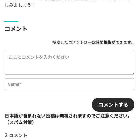
しみましょう！
コメント
利用したもの
投稿したコメントは
一定時間編集
ができます。
スケートボード
インラインスケート
BMX
スクーター
その他
満足度評価
最高！
よかった！
ふつう
いまいち
N
最悪
a
m
E
該当する項目を選択して下さい（複数可能）
e
m
上級者向け
初心者向け
ファミリー向け
*
a
利用者多い
利用者少ない
女性多い
i
日本語が含まれない投稿は無視されますのでご注意ください。
セクション多い
セクション少ない
l
（スパム対策）
写真など
2
コメント