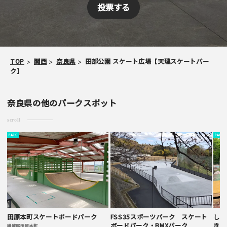
・簡単なご感想の場合はコメント掲示板をご利用下さい。
・一方的な誹謗中傷の内容は掲載いたしかねます。
TOP
関西
奈良県
田部公園 スケート広場【天理スケートパー
ク】
奈良県の他のパークスポット
scroll
PARK
PARK
田原本町スケートボードパーク
FSS35スポーツパーク スケート
しき
ボードパーク・BMXパーク
き広
磯城郡田原本町