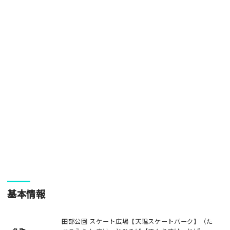
[text photo3alt placeholder "写真の解説※任意]
ご注意事項
・ご投稿後、約１～２日以内の掲載となります。
・人物の顔が写っている場合はモザイク処理を行います。
・画像の規定サイズは横幅640px以上となります。
・投稿後に反映されない場合はお問い合わせからご連絡くださ
い。
基本情報
田部公園 スケート広場【天理スケートパーク】（た