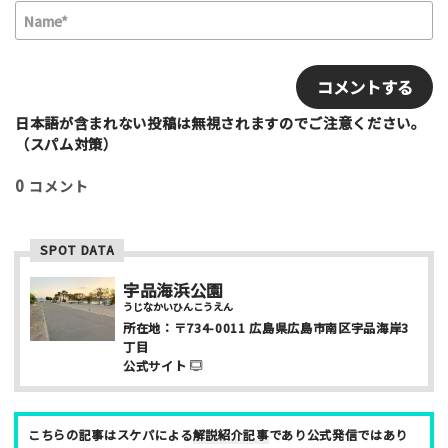
N
a
m
E
e
m
*
a
i
日本語が含まれない投稿は無視されますのでご注意ください。
利用したもの
l
（スパム対策）
スケートボード
インラインスケート
BMX
0
コメント
スクーター
その他
満足度評価
SPOT DATA
最高！
よかった！
ふつう
いまいち
最悪
宇品海浜公園
うじなかいひんこうえん
所在地：
〒734-0011
広島県広島市南区宇品海岸3
該当する項目を選択して下さい（複数可能）
丁目
上級者向け
初心者向け
ファミリー向け
公式サイト
利用者多い
利用者少ない
女性多い
セクション多い
セクション少ない
こちらの記事はスケパによる
解説紹介記事
であり公式発信ではあり