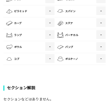
[text photo3alt placeholder "写真の解説※任意]
-
-
ピラミッド
スパイン
-
-
カーブ
ステア
ご注意事項
-
-
ランプ
バーチカル
・ご投稿後、約１～２日以内の掲載となります。
-
-
ボウル
パンプ
・人物の顔が写っている場合はモザイク処理を行います。
・画像の規定サイズは横幅640px以上となります。
-
-
コブ
ボルケーノ
・投稿後に反映されない場合はお問い合わせからご連絡くださ
い。
セクション解説
セクションなどはありません。