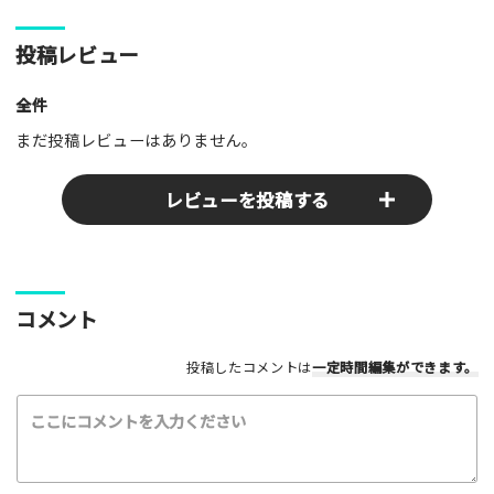
投稿レビュー
全件
まだ投稿レビューはありません。
レビューを投稿する
ここのパークやスポットの感想をぜひお寄せください！みんな
コメント
の参考となります！
投稿したコメントは
一定時間編集
ができます。
レビュータイトル（※必須）
レビュー本文（※必須）