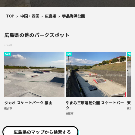
TOP
中国・四国
広島県
宇品海浜公園
メールアドレス （非公開/任意）
広島県の他のパークスポット
当サイトへメッセージなどございましたら
scroll
PARK
PARK
PARK
スパム防止のため「スケパ」と入力ください
タカオ スケートパーク 福山
やまみ三原運動公園 スケートパー
東広
ク
福山市
東広島
三原市
ご注意事項
広島県のマップから検索する