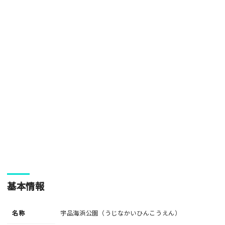
[text photo2alt placeholder "写真の解説※任意]
写真
[text photo3alt placeholder "写真の解説※任意]
ご注意事項
・ご投稿後、約１～２日以内の掲載となります。
・人物の顔が写っている場合はモザイク処理を行います。
・画像の規定サイズは横幅640px以上となります。
・投稿後に反映されない場合はお問い合わせからご連絡くださ
基本情報
い。
名称
宇品海浜公園（うじなかいひんこうえん）