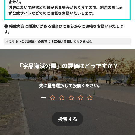
写真など
ません。
内容において現状と相違がある場合がありますので、利用の際は必
ず公式サイトなどでのご確認をお願いたいします。
掲載内容に間違いがある場合は
こちら
からご連絡をお願いいたしま
す。
※こちら（公共施設）の記事には広告は掲載しておりません
ニックネーム （任意/公開）
「宇品海浜公園」の評価はどうですか？
性別
先に星を選択して投票ください。
男性
女性
年齢
10代
20代
30代
40代
お名前 （非公開/任意）