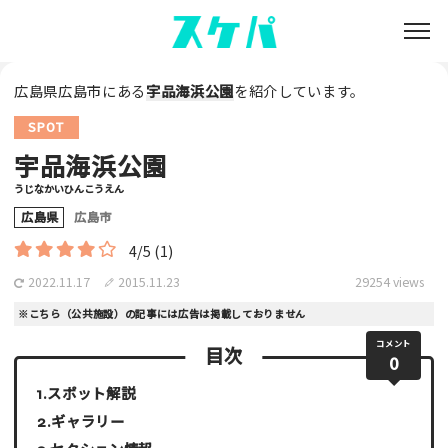
広島県広島市にある
宇品海浜公園
を紹介しています。
SPOT
宇品海浜公園
うじなかいひんこうえん
広島県
広島市
4/5
(1)
2022.11.17
2015.11.23
29254 views
※こちら（公共施設）の記事には広告は掲載しておりません
コメント
目次
0
スポット解説
ギャラリー