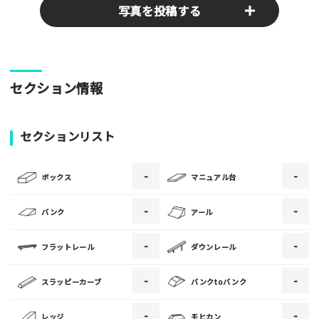
写真を投稿する
パークやスポットの写真をぜひお送りください！あなたの写真
セクション情報
がみんなの参考となります！
写真
セクションリスト
-
-
[text photo1alt placeholder "写真の解説※任意]
ボックス
マニュアル台
写真
-
-
バンク
アール
-
-
フラットレール
ダウンレール
[text photo2alt placeholder "写真の解説※任意]
-
-
スラッピーカーブ
バンクtoバンク
写真
-
-
レッジ
モヒカン