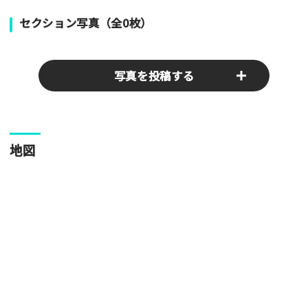
セクション写真（全0枚）
写真を投稿する
パークやスポットの写真をぜひお送りください！あなたの写真
地図
がみんなの参考となります！
写真
[text photo1alt placeholder "写真の解説※任意]
写真