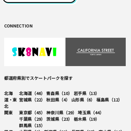
・ご投稿後、約１～２日以内の掲載となります。
・簡単なご感想の場合はコメント掲示板をご利用下さい。
・一方的な誹謗中傷の内容は掲載いたしかねます。
CONNECTION
都道府県別でスケートパークを探す
北海
北海道（
46
）
青森県（
10
）
岩手県（
13
）
道・東
宮城県（
22
）
秋田県（
4
）
山形県（
6
）
福島県（
12
）
北
関東
東京都（
45
）
神奈川県（
29
）
埼玉県（
44
）
千葉県（
29
）
茨城県（
23
）
栃木県（
19
）
群馬県（
15
）