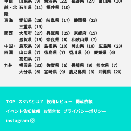
甲信
山梨県（
9
）
新潟県（
22
）
長野県（
27
）
富山県（
10
）
越・北
石川県（
11
）
福井県（
10
）
陸
東海
愛知県（
29
）
岐阜県（
17
）
静岡県（
23
）
三重県（
13
）
関西
大阪府（
27
）
兵庫県（
25
）
京都府（
15
）
滋賀県（
19
）
奈良県（
6
）
和歌山県（
7
）
中国・
鳥取県（
9
）
島根県（
10
）
岡山県（
18
）
広島県（
23
）
四国
山口県（
7
）
徳島県（
7
）
香川県（
4
）
愛媛県（
6
）
高知県（
7
）
九州
福岡県（
32
）
佐賀県（
6
）
長崎県（
9
）
熊本県（
7
）
大分県（
6
）
宮崎県（
9
）
鹿児島県（
8
）
沖縄県（
20
）
TOP
スケパとは？
投稿レビュー
掲載依頼
イベント告知依頼
お問合せ
プライバシーポリシー
instagram