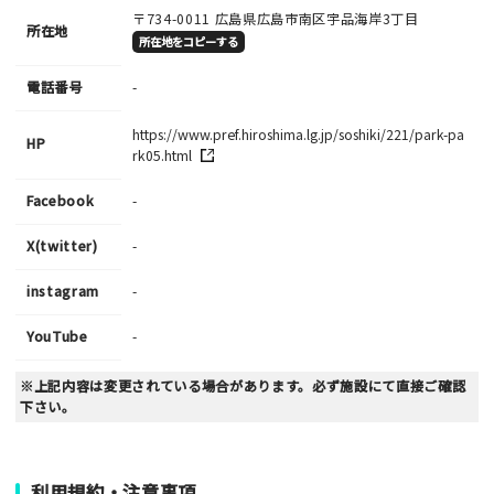
〒734-0011
広島県広島市南区宇品海岸3丁目
所在地
所在地をコピーする
電話番号
-
https://www.pref.hiroshima.lg.jp/soshiki/221/park-pa
HP
rk05.html
Facebook
-
X(twitter)
-
instagram
-
YouTube
-
※上記内容は変更されている場合があります。必ず施設にて直接ご確認
下さい。
利用規約・注意事項