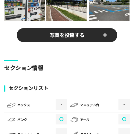
写真を投稿する
パークやスポットの写真をぜひお送りください！あなたの写真
セクション情報
がみんなの参考となります！
写真
セクションリスト
-
-
[text photo1alt placeholder "写真の解説※任意]
ボックス
マニュアル台
写真
〇
〇
バンク
アール
-
-