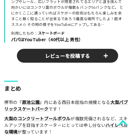
ンプやレール、広いフラットが用意されてるエリアと道を挟んで
向かいにはコンクリ面のボウルが複数＆バンクtoバンクなど。 と
にかくここに通っていればスケボーの技術はもちろん楽しみを余
すこと無く知ることが出来るであろう最高な場所でしたよ！超オ
ススメ☆ その時の様子をYouTubeにアップしてある…
利用したもの：
スケートボード
パパはYouTuber（40代以上 男性）
レビューを投稿する
ここのパークやスポットの感想をぜひお寄せください！みんな
まとめ
の参考となります！
堺市の『
原池公園
』内にある西日本屈指の規模となる
大型パブ
レビュータイトル（※必須）
リックスケートパーク
です！
大型のコンクリートプールボウル
が複数完備されるなど、スキ
ルアップを目指すスケーターにとっては申し分ない
ハイレベル
レビュー本文（※必須）
な環境
が整っています！