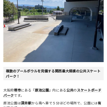
複数のプールボウルを完備する関西最大規模の公共スケート
パーク！
大阪府
堺市
にある『
原池公園
』内にある
公共
の
スケートボード
パーク
です。
原池公園は
深井駅
から南へ車で５分ほどの場所で、公園には
有