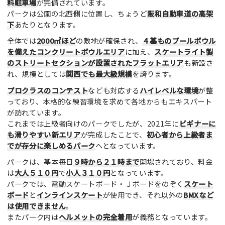
料駐車場
が完備されています。
パークは公園の北西側に位置し、ちょうど
阪和自動車道の高架
下
あたりとなります。
全体では
2000㎡ほど
の敷地が確保され、
４基ものプールボウル
を備えたコンクリートボウルエリア
に加え、
スケートライト製
のストリートセクションが設置されたフラットエリア
も新設さ
れ、規模としては
関西でも最大級規模
を誇ります。
プロクラスのコンテスト
なども対応する
ハイレベルな環境
が整
っており、本格的な練習環境を求めて各地からもエキスパート
が訪れています。
これまでは上級者向けのパークでしたが、2021年に
ビギナーに
も滑りやすい新エリア
が完成したことで、
初心者から上級者ま
でが存分に楽しめるパーク
へとなっています。
パークは、基本毎日
９時から２１時まで
開場されており、料金
は
大人５１０円
で
小人３１０円
となっています。
パークでは、電動スケートボード・Ｊボードをのぞく
スケート
ボード
と
インラインスケート
が使用でき、それ以外の
BMXなど
は使用できません
。
またパーク内は
ヘルメットの完全着用
が義務となっています。