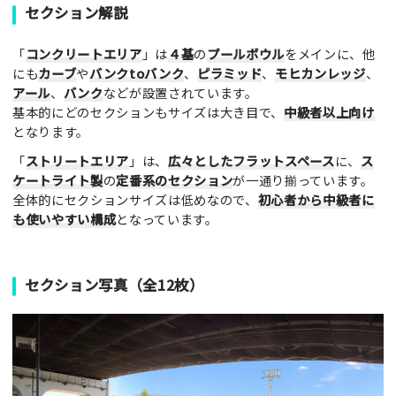
セクション解説
「
コンクリートエリア
」は
４基
の
プールボウル
をメインに、他
にも
カーブ
や
バンクtoバンク
、
ピラミッド
、
モヒカンレッジ
、
アール
、
バンク
などが設置されています。
基本的にどのセクションもサイズは大き目で、
中級者以上向け
となります。
「
ストリートエリア
」は、
広々としたフラットスペース
に、
ス
ケートライト製
の
定番系のセクション
が一通り揃っています。
全体的にセクションサイズは低めなので、
初心者から中級者に
も使いやすい構成
となっています。
セクション写真（全12枚）