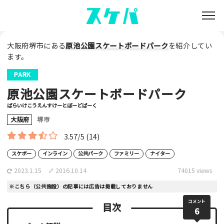
大阪府堺市にある
原池公園スケートボードパーク
を紹介してい
ます。
PARK
原池公園スケートボードパーク
ばらいけこうえんすけーとぼーどぱーく
大阪府
堺市
3.57/5
(14)
スケボー
インライン
公共パーク
ファミリー
ナイター
2023.1.15
2016.10.14
74015 views
※こちら（公共施設）の記事には広告は掲載しておりません
コメント
目次
6