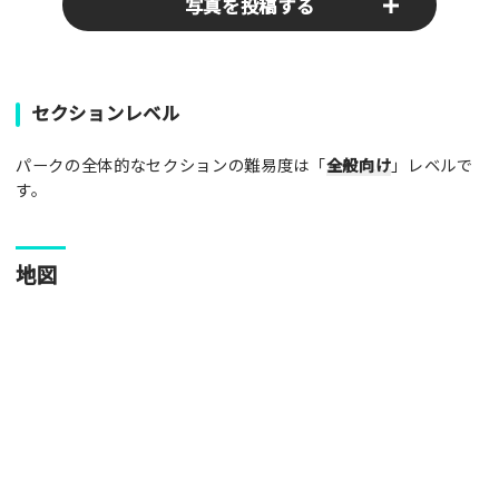
写真を投稿する
パークやスポットの写真をぜひお送りください！あなたの写真
セクションレベル
がみんなの参考となります！
パークの全体的なセクションの難易度は「
全般向け
」レベルで
写真
す。
[text photo1alt placeholder "写真の解説※任意]
地図
写真
[text photo2alt placeholder "写真の解説※任意]
写真