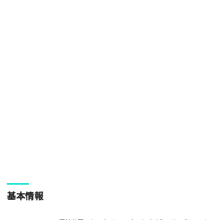
[text photo3alt placeholder "写真の解説※任意]
ご注意事項
・ご投稿後、約１～２日以内の掲載となります。
・人物の顔が写っている場合はモザイク処理を行います。
・画像の規定サイズは横幅640px以上となります。
・投稿後に反映されない場合はお問い合わせからご連絡くださ
い。
基本情報