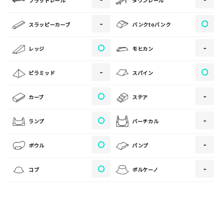
フラットレール
ダウンレール
[text photo2alt placeholder "写真の解説※任意]
-
〇
スラッピーカーブ
バンクtoバンク
写真
〇
-
レッジ
モヒカン
[text photo3alt placeholder "写真の解説※任意]
-
〇
ピラミッド
スパイン
〇
-
カーブ
ステア
ご注意事項
〇
-
ランプ
バーチカル
・ご投稿後、約１～２日以内の掲載となります。
〇
-
ボウル
パンプ
・人物の顔が写っている場合はモザイク処理を行います。
・画像の規定サイズは横幅640px以上となります。
〇
-
コブ
ボルケーノ
・投稿後に反映されない場合はお問い合わせからご連絡くださ
い。