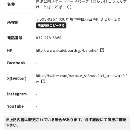
原池公園スケートボードパーク（ばらいけこうえんす
名称
けーとぼーどぱーく）
〒599-8267
大阪府堺市中区八田寺町３２０−２０
所在地
所在地をコピーする
電話番号
072-278-6868
HP
http://www.skateboards.jp/baraike/
Facebook
-
https://twitter.com/baraike_sk8park?ref_src=twsrc^tf
X(twitter)
w
instagram
-
YouTube
-
※上記内容は変更されている場合があります。必ず施設にて直接ご確認
下さい。