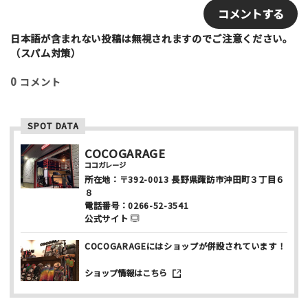
e
m
*
a
i
日本語が含まれない投稿は無視されますのでご注意ください。
利用したもの
l
（スパム対策）
スケートボード
インラインスケート
BMX
0
コメント
スクーター
その他
満足度評価
SPOT DATA
最高！
よかった！
ふつう
いまいち
最悪
COCOGARAGE
ココガレージ
所在地：
〒392-0013
長野県諏訪市沖田町３丁目６
該当する項目を選択して下さい（複数可能）
８
上級者向け
初心者向け
ファミリー向け
電話番号：
0266-52-3541
公式サイト
利用者多い
利用者少ない
女性多い
セクション多い
セクション少ない
COCOGARAGEにはショップが併設されています！
写真など
ショップ情報はこちら