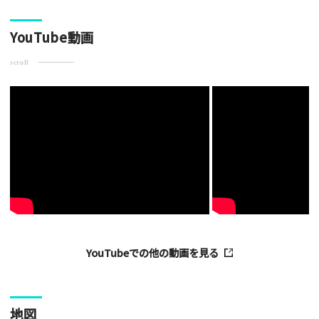
[text photo3alt placeholder "写真の解説※任意]
YouTube動画
scroll
ご注意事項
・ご投稿後、約１～２日以内の掲載となります。
・人物の顔が写っている場合はモザイク処理を行います。
・画像の規定サイズは横幅640px以上となります。
・投稿後に反映されない場合はお問い合わせからご連絡くださ
い。
YouTubeでの他の動画を見る
地図