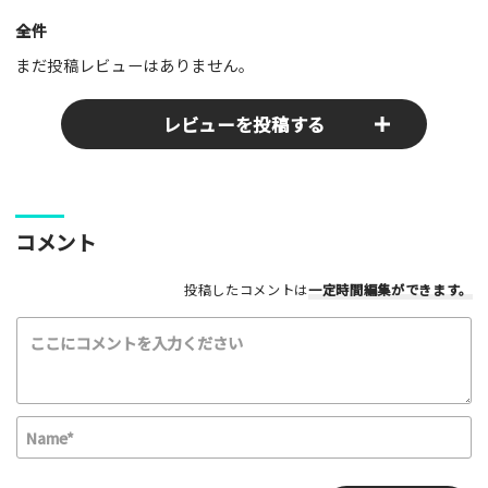
全件
まだ投稿レビューはありません。
レビューを投稿する
ここのパークやスポットの感想をぜひお寄せください！みんな
コメント
の参考となります！
投稿したコメントは
一定時間編集
ができます。
レビュータイトル（※必須）
レビュー本文（※必須）
N
a
m
E