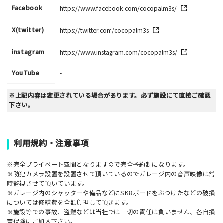
Facebook
https://www.facebook.com/cocopalm3s/
X(twitter)
https://twitter.com/cocopalm3s
instagram
https://www.instagram.com/cocopalm3s/
YouTube
-
※上記内容は変更されている場合があります。必ず施設にて直接ご確認
下さい。
利用規約・注意事項
※完全プライベート空間となりますので完全予約制になります。
※防犯カメラ設置を設置させて頂いているのでガレージ内の音声映像は常
時監視させて頂いています。
※ガレージ内のシャッターや備品などにSK8ボードをぶつけたなどの破損
については修繕費を全額負担して頂きます。
※施設等での事故、盗難などは当社では一切の責任は負いません、各自損
害保険にご加入下さい。