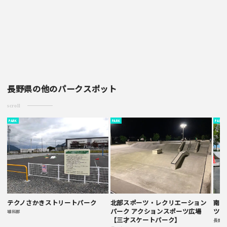
・一方的な誹謗中傷の内容は掲載いたしかねます。
長野県の他のパークスポット
scroll
PARK
PARK
PARK
テクノさかきストリートパーク
北部スポーツ・レクリエーション
南長
パーク アクションスポーツ広場
ツ練
埴科郡
【三才スケートパーク】
長野市