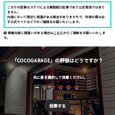
こちらの記事はスケパによる
解説紹介記事
であり公式発信ではあり
ません。
内容において現状と相違がある場合がありますので、利用の際は必
ず公式サイトなどでのご確認をお願いたいします。
ニックネーム （任意/公開）
掲載内容に間違いがある場合は
こちら
からご連絡をお願いいたしま
す。
性別
「COCOGARAGE」の評価はどうですか？
男性
女性
年齢
先に星を選択して投票ください。
10代
20代
30代
40代
お名前 （非公開/任意）
メールアドレス （非公開/任意）