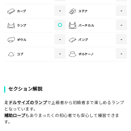
-
-
カーブ
ステア
ご注意事項
〇
-
ランプ
バーチカル
・ご投稿後、約１～２日以内の掲載となります。
-
-
ボウル
パンプ
・人物の顔が写っている場合はモザイク処理を行います。
・画像の規定サイズは横幅640px以上となります。
-
-
コブ
ボルケーノ
・投稿後に反映されない場合はお問い合わせからご連絡くださ
い。
セクション解説
ミドルサイズのランプ
で上級者から初級者まで楽しめるランプ
となっています。
補助ロープ
もありまったくの初心者でも安心して練習できま
す。