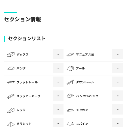
パークやスポットの写真をぜひお送りください！あなたの写真
セクション情報
がみんなの参考となります！
写真
セクションリスト
-
-
[text photo1alt placeholder "写真の解説※任意]
ボックス
マニュアル台
写真
-
-
バンク
アール
-
-
フラットレール
ダウンレール
[text photo2alt placeholder "写真の解説※任意]
-
-
スラッピーカーブ
バンクtoバンク
写真
-
-
レッジ
モヒカン
[text photo3alt placeholder "写真の解説※任意]
-
-
ピラミッド
スパイン