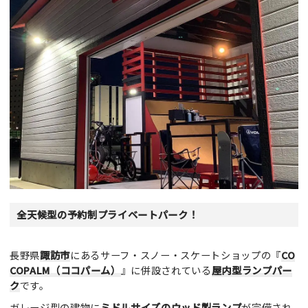
全天候型の予約制プライベートパーク！
長野県
諏訪市
にあるサーフ・スノー・スケートショップの『
CO
COPALM（ココパーム）
』に併設されている
屋内型ランプパー
ク
です。
ガレージ型の建物に
ミドルサイズのウッド製ランプ
が完備され