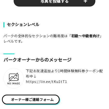
写真を投稿する
パークやスポットの写真をぜひお送りください！あなたの写真
セクションレベル
がみんなの参考となります！
パークの全体的なセクションの難易度は「
初級～中級者向け
」
写真
レベルです。
[text photo1alt placeholder "写真の解説※任意]
パークオーナーからのメッセージ
写真
下記お友達追加より1時間体験無料券クーポン配
布中↓
https://lin.ee/tKu1tT1
[text photo2alt placeholder "写真の解説※任意]
写真
オーナー様ご連絡フォーム