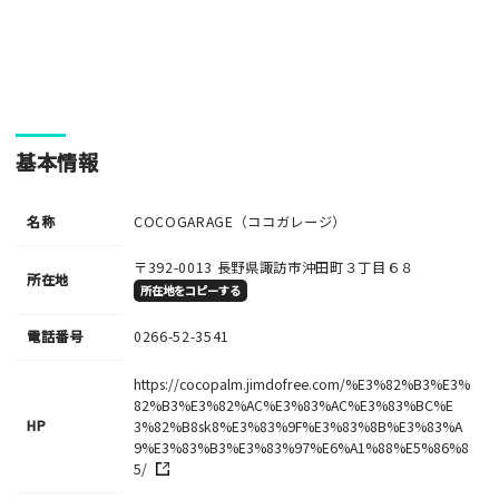
基本情報
名称
COCOGARAGE（ココガレージ）
〒392-0013
長野県諏訪市沖田町３丁目６８
所在地
所在地をコピーする
電話番号
0266-52-3541
https://cocopalm.jimdofree.com/%E3%82%B3%E3%
82%B3%E3%82%AC%E3%83%AC%E3%83%BC%E
HP
3%82%B8sk8%E3%83%9F%E3%83%8B%E3%83%A
9%E3%83%B3%E3%83%97%E6%A1%88%E5%86%8
5/