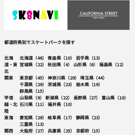
都道府県別でスケートパークを探す
北海
北海道（
46
）
青森県（
10
）
岩手県（
13
）
道・東
宮城県（
22
）
秋田県（
4
）
山形県（
6
）
福島県（
12
）
北
関東
東京都（
45
）
神奈川県（
29
）
埼玉県（
44
）
千葉県（
29
）
茨城県（
23
）
栃木県（
19
）
群馬県（
15
）
甲信
山梨県（
9
）
新潟県（
22
）
長野県（
27
）
富山県（
10
）
越・北
石川県（
11
）
福井県（
10
）
陸
東海
愛知県（
29
）
岐阜県（
17
）
静岡県（
23
）
三重県（
13
）
関西
大阪府（
27
）
兵庫県（
25
）
京都府（
15
）