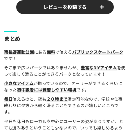
レビューを投稿する
ここのパークやスポットの感想をぜひお寄せください！みんな
まとめ
の参考となります！
南長野運動公園
にある
無料
で使える
パブリックスケートパーク
レビュータイトル（※必須）
です！
そこまで広いパークではありませんが、
豊富なDIYアイテム
を使
って楽しく滑ることができるパークとなっています！
レビュー本文（※必須）
小さなアイテム
が揃っているので、オーリーができるくらいに
なった
初中級者には練習しやすい環境
です。
毎日
使えるのと、夜も
２０時まで
滑走可能なので、学校や仕事
終わりに夕方から軽く滑ることもできるのが嬉しいところで
す。
平日も休日もローカルを中心にユーザーの姿がありますが、と
利用したもの
ても混みあうということも少ないので、いつでも楽しめるよう