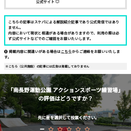
公式サイト
こちらの記事はスケパによる
解説紹介記事
であり公式発信ではあり
ません。
内容において現状と相違がある場合がありますので、利用の際は必
ず公式サイトなどでのご確認をお願いたいします。
スパム防止のため「スケパ」と入力ください
掲載内容に間違いがある場合は
こちら
からご連絡をお願いいたしま
す。
※こちら（公共施設）の記事には広告は掲載しておりません
ご注意事項
「南長野運動公園 アクションスポーツ練習場」
・ご投稿後、約１～２日以内の掲載となります。
の評価はどうですか？
・簡単なご感想の場合はコメント掲示板をご利用下さい。
・一方的な誹謗中傷の内容は掲載いたしかねます。
先に星を選択して投票ください。