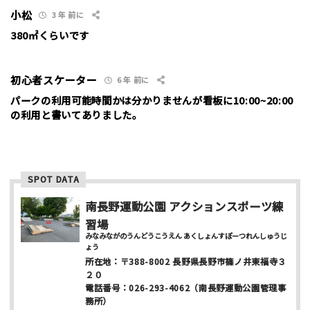
小松
3 年 前に
ニックネーム （任意/公開）
380㎡くらいです
性別
初心者スケーター
6 年 前に
パークの利用可能時間かは分かりませんが看板に10:00~20:00
男性
女性
の利用と書いてありました。
年齢
10代
20代
30代
40代
SPOT DATA
お名前 （非公開/任意）
南長野運動公園 アクションスポーツ練
習場
みなみながのうんどうこうえん あくしょんすぽーつれんしゅうじ
メールアドレス （非公開/任意）
ょう
所在地：
〒388-8002
長野県長野市篠ノ井東福寺３
２０
電話番号：
026-293-4062
（南長野運動公園管理事
務所）
当サイトへメッセージなどございましたら