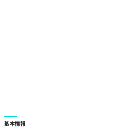
[text photo3alt placeholder "写真の解説※任意]
ご注意事項
・ご投稿後、約１～２日以内の掲載となります。
・人物の顔が写っている場合はモザイク処理を行います。
・画像の規定サイズは横幅640px以上となります。
・投稿後に反映されない場合はお問い合わせからご連絡くださ
い。
基本情報