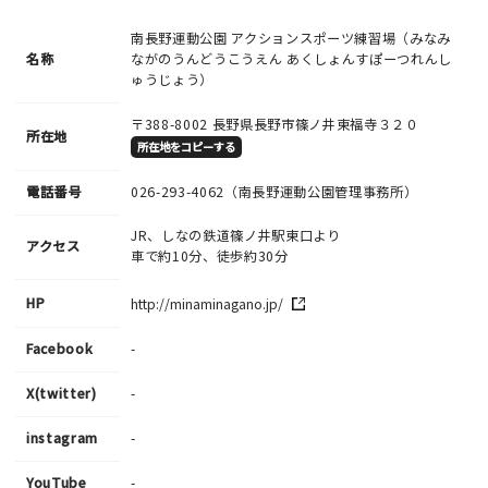
南長野運動公園 アクションスポーツ練習場（みなみ
名称
ながのうんどうこうえん あくしょんすぽーつれんし
ゅうじょう）
〒388-8002
長野県長野市篠ノ井東福寺３２０
所在地
所在地をコピーする
電話番号
026-293-4062
（南長野運動公園管理事務所）
JR、しなの鉄道篠ノ井駅東口より
アクセス
車で約10分、徒歩約30分
HP
http://minaminagano.jp/
Facebook
-
X(twitter)
-
instagram
-
YouTube
-