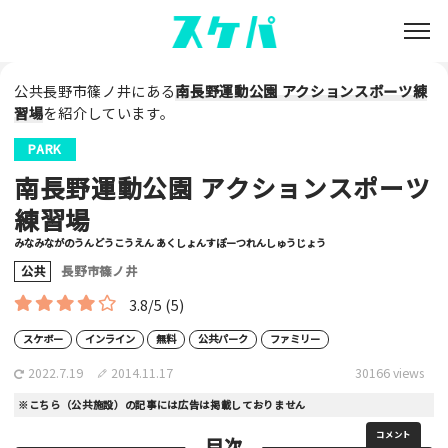
公共長野市篠ノ井にある
南長野運動公園 アクションスポーツ練
習場
を紹介しています。
PARK
南長野運動公園 アクションスポーツ
練習場
みなみながのうんどうこうえん あくしょんすぽーつれんしゅうじょう
公共
長野市篠ノ井
3.8/5
(5)
スケボー
インライン
無料
公共パーク
ファミリー
2022.7.19
2014.11.17
30166 views
※こちら（公共施設）の記事には広告は掲載しておりません
コメント
目次