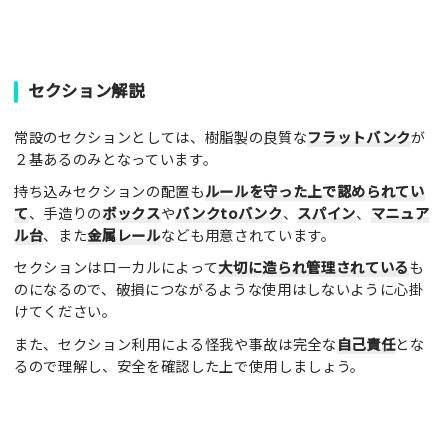
い。
セクション解説
常設のセクションとしては、樹脂製の良質な
フラットバンク
が
２基あるのみとなっています。
持ち込みセクションの配置も
ルールを守った上で認められてい
て
、手造りの
ボックス
や
バンクtoバンク
、
スパイン
、
マニュア
ル台
、また
金属レール
なども用意されています。
セクションはローカルによって
大切に造られ管理されている
も
のになるので、破損につながるような使用はしないように心掛
けてください。
また、セクション利用による怪我や事故は完全な
自己責任
とな
るので理解し、安全を確認した上で使用しましょう。