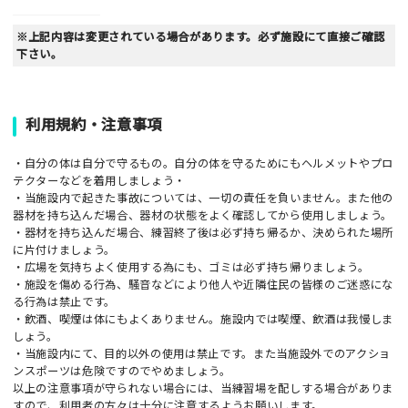
※上記内容は変更されている場合があります。必ず施設にて直接ご確認
下さい。
利用規約・注意事項
・自分の体は自分で守るもの。自分の体を守るためにもヘルメットやプロ
テクターなどを着用しましょう・
・当施設内で起きた事故については、一切の責任を負いません。また他の
器材を持ち込んだ場合、器材の状態をよく確認してから使用しましょう。
・器材を持ち込んだ場合、練習終了後は必ず持ち帰るか、決められた場所
に片付けましょう。
・広場を気持ちよく使用する為にも、ゴミは必ず持ち帰りましょう。
・施設を傷める行為、騒音などにより他人や近隣住民の皆様のご迷惑にな
る行為は禁止です。
・飲酒、喫煙は体にもよくありません。施設内では喫煙、飲酒は我慢しま
しょう。
・当施設内にて、目的以外の使用は禁止です。また当施設外でのアクショ
ンスポーツは危険ですのでやめましょう。
以上の注意事項が守られない場合には、当練習場を配しする場合がありま
すので、利用者の方々は十分に注意するようお願いします。