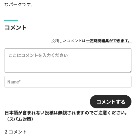
スケートボード
インラインスケート
BMX
なパークです。
スクーター
その他
満足度評価
コメント
最高！
よかった！
ふつう
いまいち
最悪
投稿したコメントは
一定時間編集
ができます。
該当する項目を選択して下さい（複数可能）
上級者向け
初心者向け
ファミリー向け
利用者多い
利用者少ない
女性多い
セクション多い
セクション少ない
N
a
写真など
m
E
e
m
*
a
i
日本語が含まれない投稿は無視されますのでご注意ください。
l
（スパム対策）
2
コメント