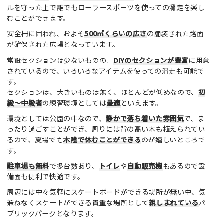
ルを守った上で誰でもローラースポーツを使っての滑走を楽し
むことができます。
安全柵に囲われ、およそ
500㎡くらいの広さ
の舗装された路面
が確保された広場となっています。
常設セクションは少ないものの、
DIYのセクションが豊富
に用意
されているので、いろいろなアイテムを使っての滑走も可能で
す。
セクションは、大きいものは無く、ほとんどが低めなので、
初
級～中級者
の練習環境としては
最適
といえます。
環境としては公園の中なので、
静かで落ち着いた雰囲気
で、ま
ったり過ごすことができ、周りには背の高い木も植えられてい
るので、夏場でも
木陰で休むことができる
のが嬉しいところで
す。
駐車場も無料
で多台数あり、
トイレ
や
自動販売機
もあるので設
備面も便利で快適です。
周辺には中々気軽にスケートボードができる場所が無い中、気
兼ねなくスケートができる貴重な場所として
親しまれている
パ
ブリックパークとなります。