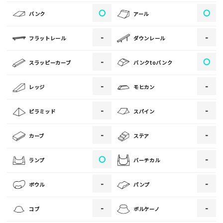
写真
〇
〇
バンク
アール
-
-
フラットレール
ダウンレール
[text photo2alt placeholder "写真の解説※任意]
-
〇
スラッピーカーブ
バンクtoバンク
写真
-
-
レッジ
モヒカン
[text photo3alt placeholder "写真の解説※任意]
-
-
ピラミッド
スパイン
-
-
カーブ
ステア
ご注意事項
〇
-
ランプ
バーチカル
・ご投稿後、約１～２日以内の掲載となります。
-
-
ボウル
パンプ
・人物の顔が写っている場合はモザイク処理を行います。
・画像の規定サイズは横幅640px以上となります。
-
-
コブ
ボルケーノ
・投稿後に反映されない場合はお問い合わせからご連絡くださ