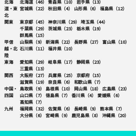
北海
北海道（
46
）
青森県（
10
）
岩手県（
13
）
道・東
宮城県（
22
）
秋田県（
4
）
山形県（
6
）
福島県（
12
）
北
関東
東京都（
45
）
神奈川県（
29
）
埼玉県（
44
）
千葉県（
29
）
茨城県（
23
）
栃木県（
19
）
群馬県（
15
）
甲信
山梨県（
9
）
新潟県（
22
）
長野県（
27
）
富山県（
10
）
越・北
石川県（
11
）
福井県（
10
）
陸
東海
愛知県（
29
）
岐阜県（
17
）
静岡県（
23
）
三重県（
13
）
関西
大阪府（
27
）
兵庫県（
25
）
京都府（
15
）
滋賀県（
19
）
奈良県（
6
）
和歌山県（
7
）
中国・
鳥取県（
9
）
島根県（
10
）
岡山県（
18
）
広島県（
23
）
四国
山口県（
7
）
徳島県（
7
）
香川県（
4
）
愛媛県（
6
）
高知県（
7
）
九州
福岡県（
32
）
佐賀県（
6
）
長崎県（
9
）
熊本県（
7
）
大分県（
6
）
宮崎県（
9
）
鹿児島県（
8
）
沖縄県（
20
）