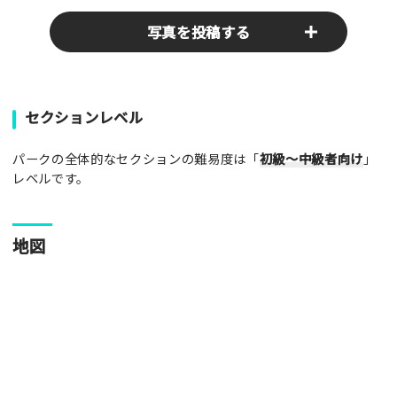
写真を投稿する
パークやスポットの写真をぜひお送りください！あなたの写真
セクションレベル
がみんなの参考となります！
パークの全体的なセクションの難易度は「
初級～中級者向け
」
写真
レベルです。
[text photo1alt placeholder "写真の解説※任意]
地図
写真
[text photo2alt placeholder "写真の解説※任意]
写真