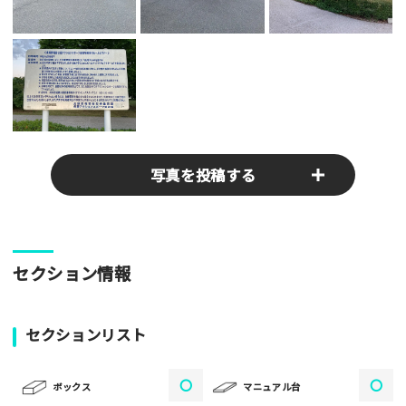
写真を投稿する
パークやスポットの写真をぜひお送りください！あなたの写真
セクション情報
がみんなの参考となります！
写真
セクションリスト
〇
〇
[text photo1alt placeholder "写真の解説※任意]
ボックス
マニュアル台