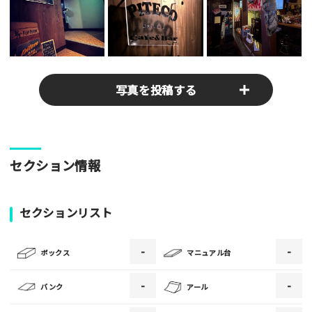
写真を投稿する
パークやスポットの写真をぜひお送りください！あなたの写真
セクション情報
がみんなの参考となります！
写真
セクションリスト
-
-
[text photo1alt placeholder "写真の解説※任意]
ボックス
マニュアル台
写真
-
-
バンク
アール