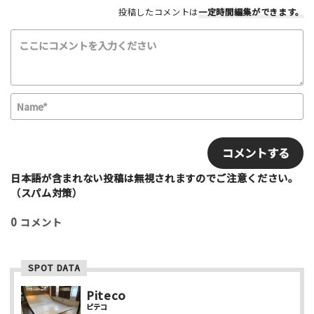
投稿したコメントは
一定時間編集
ができます。
利用したもの
スケートボード
インラインスケート
BMX
スクーター
その他
N
a
満足度評価
m
E
最高！
よかった！
ふつう
いまいち
e
m
最悪
*
a
i
日本語が含まれない投稿は無視されますのでご注意ください。
該当する項目を選択して下さい（複数可能）
l
（スパム対策）
上級者向け
初心者向け
ファミリー向け
0
コメント
利用者多い
利用者少ない
女性多い
セクション多い
セクション少ない
SPOT DATA
写真など
Piteco
ピテコ