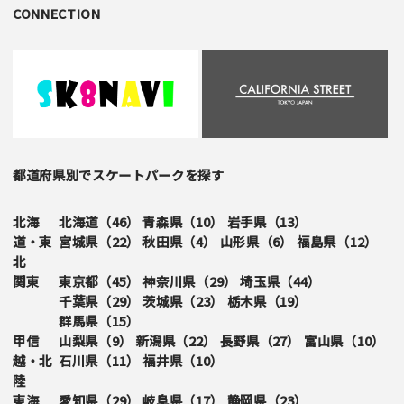
CONNECTION
都道府県別でスケートパークを探す
北海
北海道（
46
）
青森県（
10
）
岩手県（
13
）
道・東
宮城県（
22
）
秋田県（
4
）
山形県（
6
）
福島県（
12
）
北
関東
東京都（
45
）
神奈川県（
29
）
埼玉県（
44
）
千葉県（
29
）
茨城県（
23
）
栃木県（
19
）
群馬県（
15
）
甲信
山梨県（
9
）
新潟県（
22
）
長野県（
27
）
富山県（
10
）
越・北
石川県（
11
）
福井県（
10
）
陸
東海
愛知県（
29
）
岐阜県（
17
）
静岡県（
23
）