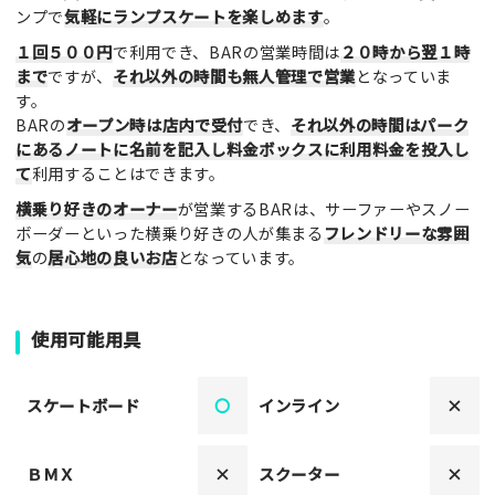
ンプで
気軽にランプスケートを楽しめます
。
１回５００円
で利用でき、BARの営業時間は
２０時から翌１時
まで
ですが、
それ以外の時間も無人管理で営業
となっていま
す。
BARの
オープン時は店内で受付
でき、
それ以外の時間はパーク
にあるノートに名前を記入し料金ボックスに利用料金を投入し
て
利用することはできます。
横乗り好きのオーナー
が営業するBARは、サーファーやスノー
ボーダーといった横乗り好きの人が集まる
フレンドリーな雰囲
気
の
居心地の良いお店
となっています。
使用可能用具
スケートボード
〇
インライン
×
ＢＭＸ
×
スクーター
×