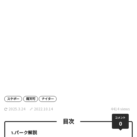
スケボー
雨天可
ナイター
2025.3.24
2022.10.14
4414 views
コメント
目次
0
パーク解説