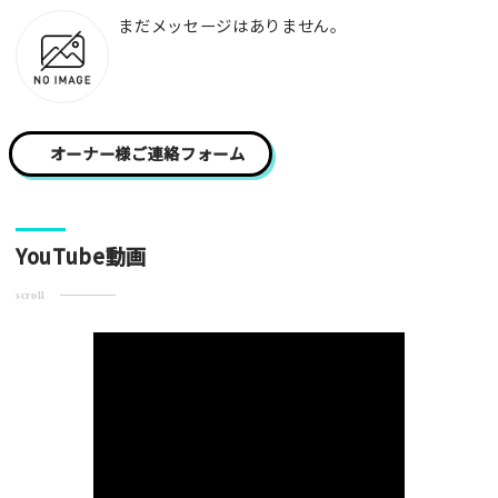
写真
まだメッセージはありません。
[text photo2alt placeholder "写真の解説※任意]
写真
オーナー様ご連絡フォーム
[text photo3alt placeholder "写真の解説※任意]
YouTube動画
scroll
ご注意事項
・ご投稿後、約１～２日以内の掲載となります。
・人物の顔が写っている場合はモザイク処理を行います。
・画像の規定サイズは横幅640px以上となります。
・投稿後に反映されない場合はお問い合わせからご連絡くださ