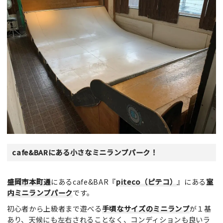
cafe&BARにある小さなミニランプパーク！
盛岡市本町通
にあるcafe&BAR『
piteco（ピテコ）
』にある
室
内ミニランプパーク
です。
初心者から上級者まで遊べる
手頃なサイズのミニランプ
が１基
あり、天候にも左右されることなく、コンディションも良いラ