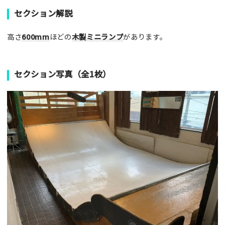
セクション解説
高さ
600mm
ほどの
木製ミニランプ
があります。
セクション写真（全1枚）