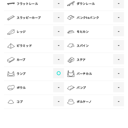
-
-
フラットレール
ダウンレール
[text photo2alt placeholder "写真の解説※任意]
-
-
スラッピーカーブ
バンクtoバンク
写真
-
-
レッジ
モヒカン
[text photo3alt placeholder "写真の解説※任意]
-
-
ピラミッド
スパイン
-
-
カーブ
ステア
ご注意事項
〇
-
ランプ
バーチカル
・ご投稿後、約１～２日以内の掲載となります。
-
-
ボウル
パンプ
・人物の顔が写っている場合はモザイク処理を行います。
・画像の規定サイズは横幅640px以上となります。
-
-
コブ
ボルケーノ
・投稿後に反映されない場合はお問い合わせからご連絡くださ
い。