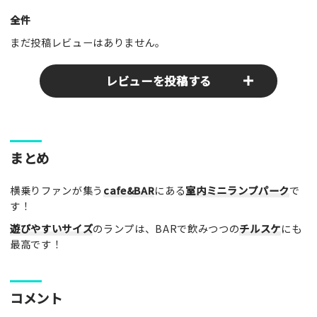
全件
まだ投稿レビューはありません。
レビューを投稿する
ここのパークやスポットの感想をぜひお寄せください！みんな
まとめ
の参考となります！
横乗りファンが集う
cafe&BAR
にある
室内ミニランプパーク
で
レビュータイトル（※必須）
す！
遊びやすいサイズ
のランプは、BARで飲みつつの
チルスケ
にも
最高です！
レビュー本文（※必須）
コメント