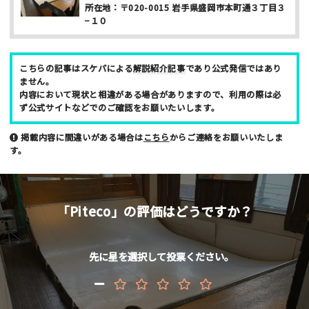
所在地：
〒020-0015
岩手県盛岡市本町通３丁目３
−１０
こちらの記事はスケパによる
解説紹介記事
であり公式発信ではあり
ニックネーム （任意/公開）
ません。
内容において現状と相違がある場合がありますので、利用の際は必
ず公式サイトなどでのご確認をお願いたいします。
掲載内容に間違いがある場合は
こちら
からご連絡をお願いいたしま
性別
す。
男性
女性
年齢
「Piteco」の評価はどうですか？
10代
20代
30代
40代
お名前 （非公開/任意）
先に星を選択して投票ください。
メールアドレス （非公開/任意）