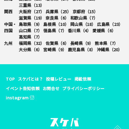
三重県（
13
）
関西
大阪府（
27
）
兵庫県（
25
）
京都府（
15
）
滋賀県（
19
）
奈良県（
6
）
和歌山県（
7
）
中国・
鳥取県（
9
）
島根県（
10
）
岡山県（
18
）
広島県（
23
）
四国
山口県（
7
）
徳島県（
7
）
香川県（
4
）
愛媛県（
6
）
高知県（
7
）
九州
福岡県（
32
）
佐賀県（
6
）
長崎県（
9
）
熊本県（
7
）
大分県（
6
）
宮崎県（
9
）
鹿児島県（
8
）
沖縄県（
20
）
TOP
スケパとは？
投稿レビュー
掲載依頼
イベント告知依頼
お問合せ
プライバシーポリシー
instagram