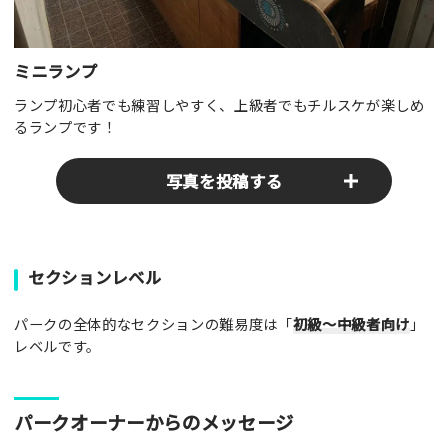
ミニランプ
ランプ初心者でも練習しやすく、上級者でもチルスケが楽しめ
るランプです！
写真を投稿する
パークやスポットの写真をぜひお送りください！あなたの写真
セクションレベル
がみんなの参考となります！
パークの全体的なセクションの難易度は「
初級～中級者向け
」
写真
レベルです。
[text photo1alt placeholder "写真の解説※任意]
パークオーナーからのメッセージ