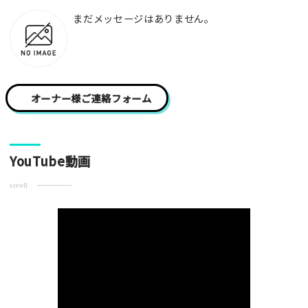
写真
まだメッセージはありません。
[text photo2alt placeholder "写真の解説※任意]
写真
オーナー様ご連絡フォーム
[text photo3alt placeholder "写真の解説※任意]
YouTube動画
scroll
ご注意事項
・ご投稿後、約１～２日以内の掲載となります。
・人物の顔が写っている場合はモザイク処理を行います。
・画像の規定サイズは横幅640px以上となります。
・投稿後に反映されない場合はお問い合わせからご連絡くださ