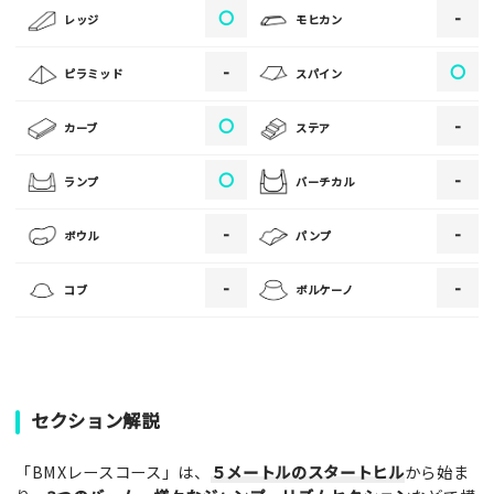
〇
-
レッジ
モヒカン
[text photo3alt placeholder "写真の解説※任意]
-
〇
ピラミッド
スパイン
〇
-
カーブ
ステア
ご注意事項
〇
-
ランプ
バーチカル
・ご投稿後、約１～２日以内の掲載となります。
-
-
ボウル
パンプ
・人物の顔が写っている場合はモザイク処理を行います。
・画像の規定サイズは横幅640px以上となります。
-
-
コブ
ボルケーノ
・投稿後に反映されない場合はお問い合わせからご連絡くださ
い。
セクション解説
「BMXレースコース」は、
５メートルのスタートヒル
から始ま