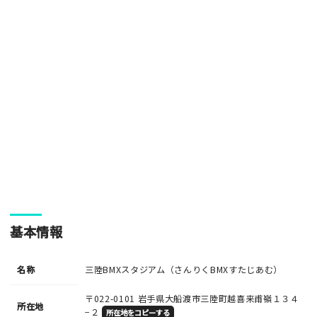
基本情報
名称
三陸BMXスタジアム（さんりくBMXすたじあむ）
〒022-0101
岩手県大船渡市三陸町越喜来甫嶺１３４
所在地
−２
所在地をコピーする