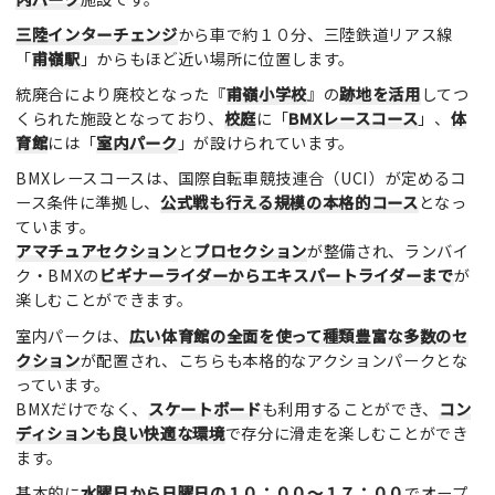
三陸インターチェンジ
から車で約１０分、三陸鉄道リアス線
「
甫嶺駅
」からもほど近い場所に位置します。
統廃合により廃校となった『
甫嶺小学校
』の
跡地を活用
してつ
くられた施設となっており、
校庭
に「
BMXレースコース
」、
体
育館
には「
室内パーク
」が設けられています。
BMXレースコースは、国際自転車競技連合（UCI）が定めるコ
ース条件に準拠し、
公式戦も行える規模の本格的コース
となっ
ています。
アマチュアセクション
と
プロセクション
が整備され、ランバイ
ク・BMXの
ビギナーライダーからエキスパートライダーまで
が
楽しむことができます。
室内パークは、
広い体育館の全面を使って種類豊富な多数のセ
クション
が配置され、こちらも本格的なアクションパークとな
っています。
BMXだけでなく、
スケートボード
も利用することができ、
コン
ディションも良い快適な環境
で存分に滑走を楽しむことができ
ます。
基本的に
水曜日から日曜日の１０：００～１７：００
でオープ