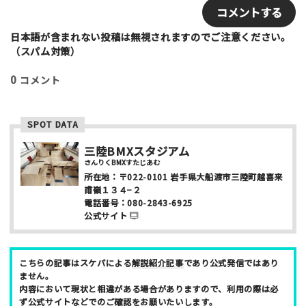
e
m
写真など
*
a
i
日本語が含まれない投稿は無視されますのでご注意ください。
l
（スパム対策）
0
コメント
SPOT DATA
ニックネーム （任意/公開）
三陸BMXスタジアム
さんりくBMXすたじあむ
所在地：
〒022-0101
岩手県大船渡市三陸町越喜来
性別
甫嶺１３４−２
電話番号：
080-2843-6925
男性
女性
公式サイト
年齢
こちらの記事はスケパによる
解説紹介記事
であり公式発信ではあり
10代
20代
30代
40代
ません。
内容において現状と相違がある場合がありますので、利用の際は必
お名前 （非公開/任意）
ず公式サイトなどでのご確認をお願いたいします。