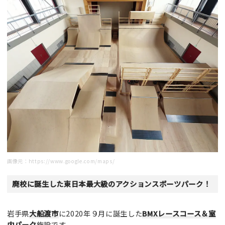
画像元：
https://www.google.com/maps/
廃校に誕生した東日本最大級のアクションスポーツパーク！
岩手県
大船渡市
に2020年９月に誕生した
BMXレースコース＆室
内パーク
施設です。