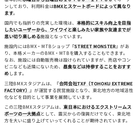
ンしており、利用料金は
BMXとスケートボードによって異なり
ます
。
国内でも指折りの充実した環境は、
本格的にスキル向上を目指
したいユーザーから、ワイワイと楽しみたい家族や友達までが
思い切り楽しめる
施設となっています。
施設内にはBMX・MTBショップ『
STREET MONSTER
』があ
り、本格メーカーのBMX・MTBを購入することもできます。
なお、施設には自動販売機は設けられていますが、売店やコン
ビニなども近隣にないため、
昼食などは持参することをおすす
め
します。
三陸BMXスタジアムは、『
合同会社TXF（TOHOKU EXTREME
FACTORY）
』が運営する民営施設となり、東北地方の地域活性
化などを目的として事業を展開しています。
この三陸BMXスタジアムは、
東日本におけるエクストリームス
ポーツの一大拠点
として、震災からの復興だけでなく、東北地
方を大いに盛り上げていってくれることが期待されています。