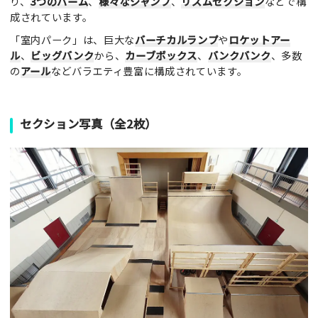
り、
3つのバーム
、
様々なジャンプ
、
リズムセクション
などで構
成されています。
「室内パーク」は、巨大な
バーチカルランプ
や
ロケットアー
ル
、
ビッグバンク
から、
カーブボックス
、
バンクバンク
、多数
の
アール
などバラエティ豊富に構成されています。
セクション写真（全2枚）