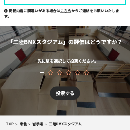
掲載内容に間違いがある場合は
こちら
からご連絡をお願いいたしま
す。
メールアドレス （非公開/任意）
「三陸BMXスタジアム」の評価はどうですか？
当サイトへメッセージなどございましたら
先に星を選択して投票ください。
スパム防止のため「スケパ」と入力ください
TOP
東北
岩手県
三陸BMXスタジアム
ご注意事項