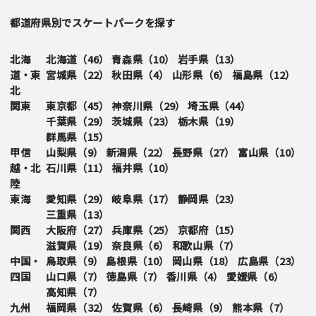
都道府県別でスケートパークを探す
北海
北海道（
46
）
青森県（
10
）
岩手県（
13
）
道・東
宮城県（
22
）
秋田県（
4
）
山形県（
6
）
福島県（
12
）
北
関東
東京都（
45
）
神奈川県（
29
）
埼玉県（
44
）
千葉県（
29
）
茨城県（
23
）
栃木県（
19
）
群馬県（
15
）
甲信
山梨県（
9
）
新潟県（
22
）
長野県（
27
）
富山県（
10
）
越・北
石川県（
11
）
福井県（
10
）
陸
東海
愛知県（
29
）
岐阜県（
17
）
静岡県（
23
）
三重県（
13
）
関西
大阪府（
27
）
兵庫県（
25
）
京都府（
15
）
滋賀県（
19
）
奈良県（
6
）
和歌山県（
7
）
中国・
鳥取県（
9
）
島根県（
10
）
岡山県（
18
）
広島県（
23
）
四国
山口県（
7
）
徳島県（
7
）
香川県（
4
）
愛媛県（
6
）
高知県（
7
）
九州
福岡県（
32
）
佐賀県（
6
）
長崎県（
9
）
熊本県（
7
）