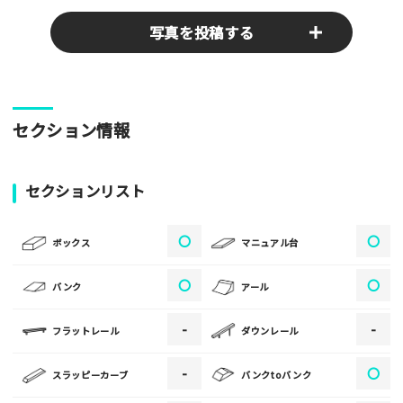
写真を投稿する
パークやスポットの写真をぜひお送りください！あなたの写真
セクション情報
がみんなの参考となります！
写真
セクションリスト
〇
〇
[text photo1alt placeholder "写真の解説※任意]
ボックス
マニュアル台
写真
〇
〇
バンク
アール
-
-
フラットレール
ダウンレール
[text photo2alt placeholder "写真の解説※任意]
-
〇
スラッピーカーブ
バンクtoバンク
写真