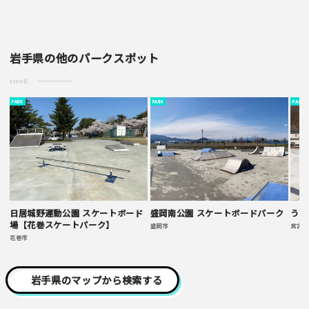
岩手県の他のパークスポット
scroll
PARK
PARK
PARK
日居城野運動公園 スケートボード
盛岡南公園 スケートボードパーク
うみ
場【花巻スケートパーク】
盛岡市
宮古市
花巻市
岩手県のマップから検索する