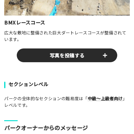
BMXレースコース
広大な敷地に整備された巨大ダートレースコースが整備されて
います。
写真を投稿する
パークやスポットの写真をぜひお送りください！あなたの写真
セクションレベル
がみんなの参考となります！
パークの全体的なセクションの難易度は「
中級～上級者向け
」
写真
レベルです。
[text photo1alt placeholder "写真の解説※任意]
パークオーナーからのメッセージ