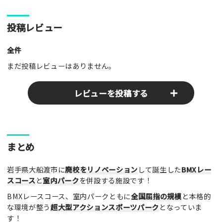
投稿レビュー
全件
まだ投稿レビューはありません。
レビューを投稿する
ここのパークやスポットの感想をぜひお寄せください！みんな
まとめ
の参考となります！
岩手県大船渡市に
廃校をリノベーション
して誕生した
BMXレー
レビュータイトル（※必須）
スコース
と
室内パーク
を併設する施設です！
BMXレースコース、室内パークともに
全国屈指の規模
と本格的
な環境が整う
超大型アクションスポーツパーク
となっていま
レビュー本文（※必須）
す！