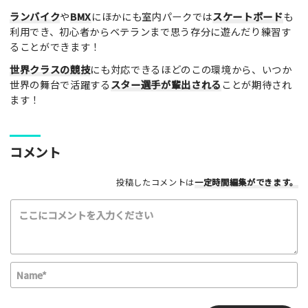
ランバイク
や
BMX
にほかにも室内パークでは
スケートボード
も
利用でき、初心者からベテランまで思う存分に遊んだり練習す
ることができます！
世界クラスの競技
にも対応できるほどのこの環境から、いつか
世界の舞台で活躍する
スター選手が輩出される
ことが期待され
利用したもの
ます！
スケートボード
インラインスケート
BMX
スクーター
その他
コメント
満足度評価
投稿したコメントは
一定時間編集
ができます。
最高！
よかった！
ふつう
いまいち
最悪
該当する項目を選択して下さい（複数可能）
上級者向け
初心者向け
ファミリー向け
N
利用者多い
利用者少ない
女性多い
a
セクション多い
セクション少ない
m
E