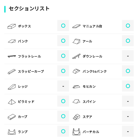
写真
セクションリスト
〇
〇
[text photo1alt placeholder "写真の解説※任意]
ボックス
マニュアル台
写真
〇
〇
バンク
アール
〇
-
フラットレール
ダウンレール
[text photo2alt placeholder "写真の解説※任意]
〇
〇
スラッピーカーブ
バンクtoバンク
写真
-
〇
レッジ
モヒカン
[text photo3alt placeholder "写真の解説※任意]
〇
-
ピラミッド
スパイン
〇
-
カーブ
ステア
ご注意事項
〇
-
ランプ
バーチカル