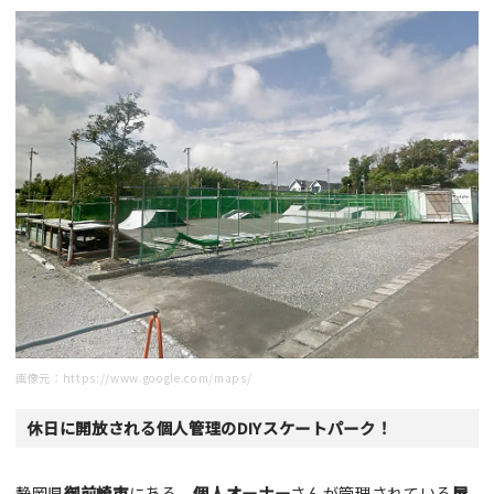
画像元：
https://www.google.com/maps/
休日に開放される個人管理のDIYスケートパーク！
静岡県
御前崎市
にある、
個人オーナー
さんが管理されている
屋