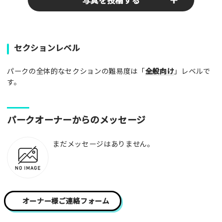
写真を投稿する
パークやスポットの写真をぜひお送りください！あなたの写真
セクションレベル
がみんなの参考となります！
パークの全体的なセクションの難易度は「
全般向け
」レベルで
写真
す。
[text photo1alt placeholder "写真の解説※任意]
パークオーナーからのメッセージ
写真
まだメッセージはありません。
[text photo2alt placeholder "写真の解説※任意]
写真
オーナー様ご連絡フォーム