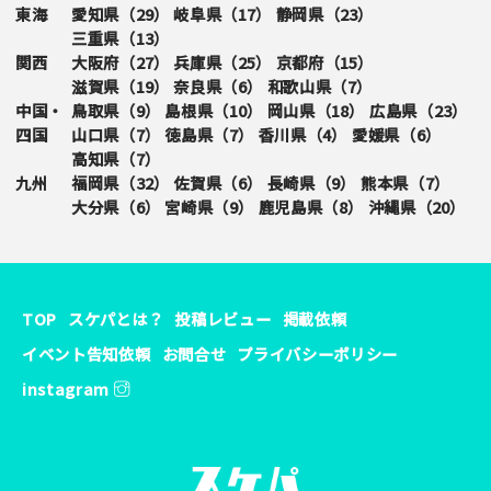
東海
愛知県（
29
）
岐阜県（
17
）
静岡県（
23
）
三重県（
13
）
関西
大阪府（
27
）
兵庫県（
25
）
京都府（
15
）
滋賀県（
19
）
奈良県（
6
）
和歌山県（
7
）
中国・
鳥取県（
9
）
島根県（
10
）
岡山県（
18
）
広島県（
23
）
四国
山口県（
7
）
徳島県（
7
）
香川県（
4
）
愛媛県（
6
）
高知県（
7
）
九州
福岡県（
32
）
佐賀県（
6
）
長崎県（
9
）
熊本県（
7
）
大分県（
6
）
宮崎県（
9
）
鹿児島県（
8
）
沖縄県（
20
）
TOP
スケパとは？
投稿レビュー
掲載依頼
イベント告知依頼
お問合せ
プライバシーポリシー
instagram