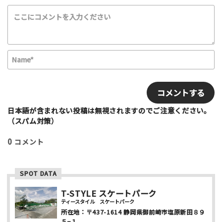
スケートボード
インラインスケート
BMX
スクーター
その他
満足度評価
N
最高！
よかった！
ふつう
いまいち
a
最悪
m
E
e
m
該当する項目を選択して下さい（複数可能）
*
a
上級者向け
初心者向け
ファミリー向け
i
日本語が含まれない投稿は無視されますのでご注意ください。
利用者多い
利用者少ない
女性多い
l
（スパム対策）
セクション多い
セクション少ない
0
コメント
写真など
SPOT DATA
T-STYLE スケートパーク
ティースタイル スケートパーク
所在地：
〒437-1614
静岡県御前崎市塩原新田８９
５−１