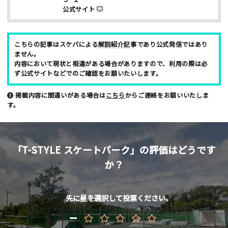
公式サイト
ニックネーム （任意/公開）
こちらの記事はスケパによる
解説紹介記事
であり公式発信ではあり
ません。
性別
内容において現状と相違がある場合がありますので、利用の際は必
ず公式サイトなどでのご確認をお願いたいします。
男性
女性
掲載内容に間違いがある場合は
こちら
からご連絡をお願いいたしま
年齢
す。
10代
20代
30代
40代
お名前 （非公開/任意）
「T-STYLE スケートパーク」の評価はどうです
か？
メールアドレス （非公開/任意）
先に星を選択して投票ください。