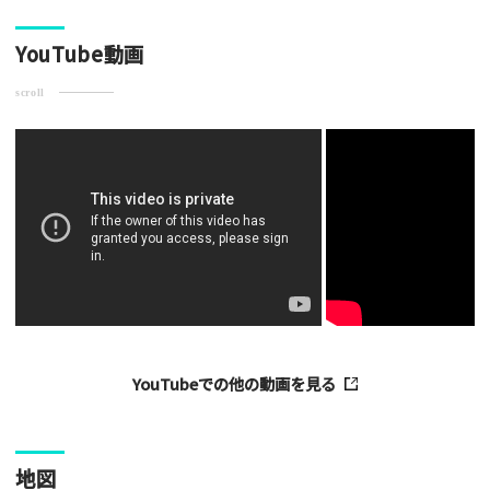
[text photo3alt placeholder "写真の解説※任意]
YouTube動画
scroll
ご注意事項
・ご投稿後、約１～２日以内の掲載となります。
・人物の顔が写っている場合はモザイク処理を行います。
・画像の規定サイズは横幅640px以上となります。
・投稿後に反映されない場合はお問い合わせからご連絡くださ
い。
YouTubeでの他の動画を見る
地図