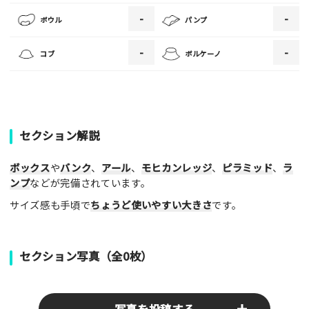
・ご投稿後、約１～２日以内の掲載となります。
-
-
ボウル
パンプ
・人物の顔が写っている場合はモザイク処理を行います。
・画像の規定サイズは横幅640px以上となります。
-
-
コブ
ボルケーノ
・投稿後に反映されない場合はお問い合わせからご連絡くださ
い。
セクション解説
ボックス
や
バンク
、
アール
、
モヒカンレッジ
、
ピラミッド
、
ラ
ンプ
などが完備されています。
サイズ感も手頃で
ちょうど使いやすい大きさ
です。
セクション写真（全0枚）