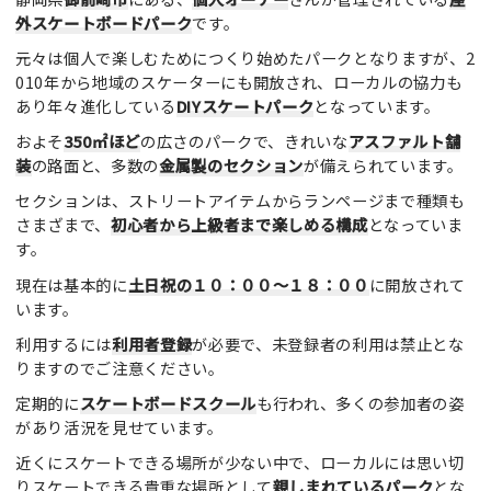
外スケートボードパーク
です。
元々は個人で楽しむためにつくり始めたパークとなりますが、2
010年から地域のスケーターにも開放され、ローカルの協力も
あり年々進化している
DIYスケートパーク
となっています。
およそ
350㎡ほど
の広さのパークで、きれいな
アスファルト舗
装
の路面と、多数の
金属製のセクション
が備えられています。
セクションは、ストリートアイテムからランページまで種類も
さまざまで、
初心者から上級者まで楽しめる構成
となっていま
す。
現在は基本的に
土日祝の１０：００～１８：００
に開放されて
います。
利用するには
利用者登録
が必要で、未登録者の利用は禁止とな
りますのでご注意ください。
定期的に
スケートボードスクール
も行われ、多くの参加者の姿
があり活況を見せています。
近くにスケートできる場所が少ない中で、ローカルには思い切
りスケートできる貴重な場所として
親しまれているパーク
とな