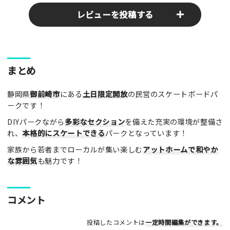
レビューを投稿する
ここのパークやスポットの感想をぜひお寄せください！みんな
まとめ
の参考となります！
静岡県
御前崎市
にある
土日限定開放
の民営のスケートボードパ
レビュータイトル（※必須）
ークです！
DIYパークながら
多彩なセクション
を備えた充実の環境が整備さ
れ、
本格的にスケートできる
パークとなっています！
レビュー本文（※必須）
家族から若者までローカルが集い楽しむ
アットホームで和やか
な雰囲気
も魅力です！
コメント
利用したもの
投稿したコメントは
一定時間編集
ができます。