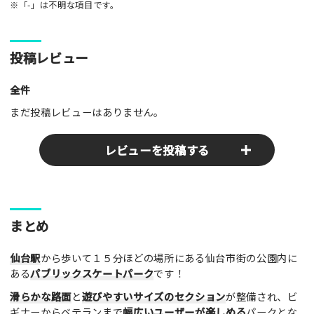
※「-」は不明な項目です。
投稿レビュー
全件
まだ投稿レビューはありません。
レビューを投稿する
ここのパークやスポットの感想をぜひお寄せください！みんな
まとめ
の参考となります！
仙台駅
から歩いて１５分ほどの場所にある仙台市街の公園内に
レビュータイトル（※必須）
ある
パブリックスケートパーク
です！
滑らかな路面
と
遊びやすいサイズのセクション
が整備され、ビ
ギナーからベテランまで
幅広いユーザーが楽しめる
パークとな