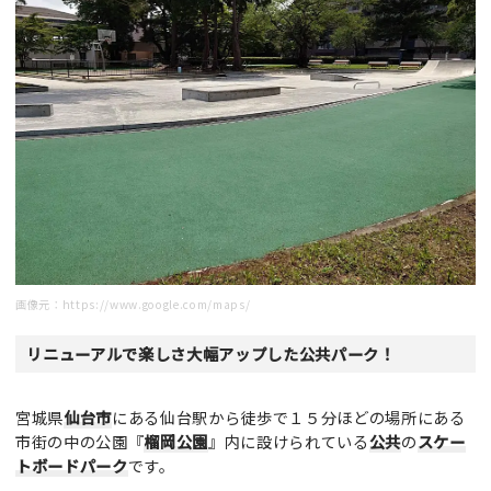
画像元：
https://www.google.com/maps/
リニューアルで楽しさ大幅アップした公共パーク！
宮城県
仙台市
にある仙台駅から徒歩で１５分ほどの場所にある
市街の中の公園『
榴岡公園
』内に設けられている
公共
の
スケー
トボードパーク
です。