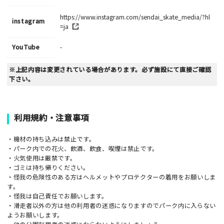
https://www.instagram.com/sendai_skate_media/?hl
instagram
=ja
YouTube
-
※上記内容は変更されている場合があります。必ず施設にて直接ご確認
下さい。
利用規約・注意事項
・機材の持ち込みは禁止です。
・パーク内での花火、飲酒、飲食、喫煙は禁止です。
・火気使用は厳禁です。
・ゴミは持ち帰りください。
・怪我の危険性のある方はヘルメットやプロテクターの着用をお願いしま
す。
・怪我は自己責任でお願いします。
・滑走者以外の方は他の利用者の迷惑になりますのでパーク内に入らない
ようお願いします。