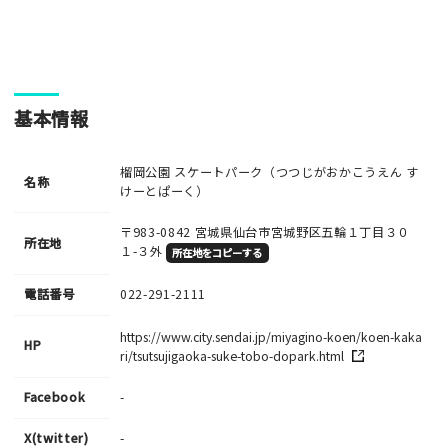
い。
基本情報
榴岡公園 スケートパーク（つつじがおかこうえん す
名称
けーとぱーく）
〒983-0842
宮城県仙台市宮城野区五輪１丁目３０
所在地
１-３外
所在地をコピーする
電話番号
022-291-2111
https://www.city.sendai.jp/miyagino-koen/koen-kaka
HP
ri/tsutsujigaoka-suke-tobo-dopark.html
Facebook
-
X(twitter)
-