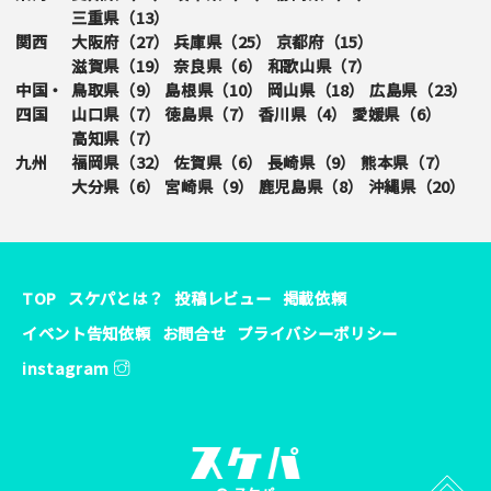
三重県（
13
）
関西
大阪府（
27
）
兵庫県（
25
）
京都府（
15
）
滋賀県（
19
）
奈良県（
6
）
和歌山県（
7
）
中国・
鳥取県（
9
）
島根県（
10
）
岡山県（
18
）
広島県（
23
）
四国
山口県（
7
）
徳島県（
7
）
香川県（
4
）
愛媛県（
6
）
高知県（
7
）
九州
福岡県（
32
）
佐賀県（
6
）
長崎県（
9
）
熊本県（
7
）
大分県（
6
）
宮崎県（
9
）
鹿児島県（
8
）
沖縄県（
20
）
TOP
スケパとは？
投稿レビュー
掲載依頼
イベント告知依頼
お問合せ
プライバシーポリシー
instagram