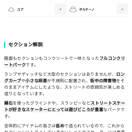
・画像の規定サイズは横幅640px以上となります。
-
-
コブ
ボルケーノ
・投稿後に反映されない場合はお問い合わせからご連絡くださ
い。
セクション解説
路面もセクションもコンクリートで一体となった
フルコンクリ
ートパーク
です。
ランプやディッチなど大型のセクションはありませんが、
ロン
グカーブ
や
小さな段差
が不規則に配置され、
街中の障害物
をそ
のままアイテムにしたような、ストリートの雰囲気が楽しめる
造りとなっています。
縁石
を使ったグラインドや、スラッピーなど
ストリートスケー
トが好きなスケーターにとっては遊びどころが豊富
なパークで
す。
全体的にアイテムの高さは
低め
で造られているので、これから
セクションにトライしていきたいレベルのスケーターには最高