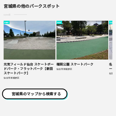
ご注意事項
宮城県の他のパークスポット
・ご投稿後、約１～２日以内の掲載となります。
scroll
・簡単なご感想の場合はコメント掲示板をご利用下さい。
PARK
PARK
PARK
・一方的な誹謗中傷の内容は掲載いたしかねます。
元気フィールド仙台 スケートボー
榴岡公園 スケートパーク
名取
ドパーク・フラットパーク【新田
ー 
仙台市宮城野区
スケートパーク】
名取市
仙台市宮城野区
宮城県のマップから検索する