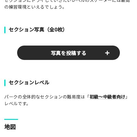
の練習環境といえるでしょう。
セクション写真（全0枚）
写真を投稿する
パークやスポットの写真をぜひお送りください！あなたの写真
セクションレベル
がみんなの参考となります！
パークの全体的なセクションの難易度は「
初級～中級者向け
」
写真
レベルです。
[text photo1alt placeholder "写真の解説※任意]
地図