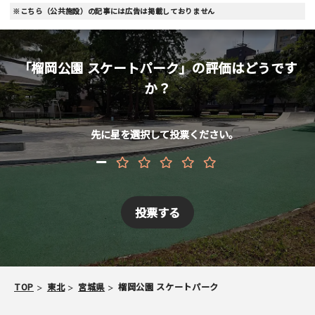
お名前 （非公開/任意）
※こちら（公共施設）の記事には広告は掲載しておりません
「榴岡公園 スケートパーク」の評価はどうです
メールアドレス （非公開/任意）
か？
当サイトへメッセージなどございましたら
先に星を選択して投票ください。
スパム防止のため「スケパ」と入力ください
TOP
東北
宮城県
榴岡公園 スケートパーク