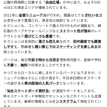
公園の西南側に位置する「
自由広場
」の中にあり、およそ500
㎡ほどの滑走エリアが確保されています。
2021年に
全面リニューアル
が行われ、路面はとても
きれいなコ
ンクリート
で整備され、滑走性は抜群となっています。
セクションも、コンクリートで備え付けのものが複数あり、縁
石風のカーブやウォールバンクなど
ストリート色が強め
のレイ
アウトとなり
遊びどころも豊富
です。
セクションは全体的に
高さも控えめ
なので、
初中級者でも練習
しやすく
、熟練者も
軽い感じでのスケーティングを楽しめる
環
境となっています。
パークは、毎日
午前９時から日没まで
使用可能で、登録や予約
も
不要
で、
無料
で利用することができます。
かつてからローカルに親しまれているパークとなりますが、リ
ニューアル後はさらに人気が高まり、平日休日問わずスケータ
ーの姿がある
県内屈指の人気パーク
となっています。
「
仙台スケートボード愛好会
」が運営サポートをしており、
時々スケートボード体験会やセッションなどのイベントも主催
しています。最新の情報などは
インスタグラム
で発信されてい
ます。