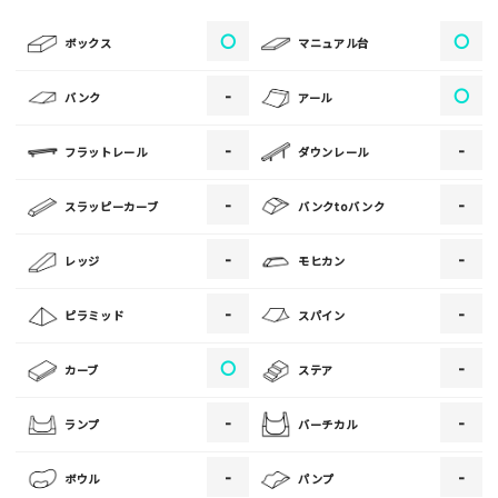
〇
〇
[text photo1alt placeholder "写真の解説※任意]
ボックス
マニュアル台
写真
-
〇
バンク
アール
-
-
フラットレール
ダウンレール
[text photo2alt placeholder "写真の解説※任意]
-
-
スラッピーカーブ
バンクtoバンク
写真
-
-
レッジ
モヒカン
[text photo3alt placeholder "写真の解説※任意]
-
-
ピラミッド
スパイン
〇
-
カーブ
ステア
ご注意事項
-
-
ランプ
バーチカル
・ご投稿後、約１～２日以内の掲載となります。
-
-
ボウル
パンプ
・人物の顔が写っている場合はモザイク処理を行います。