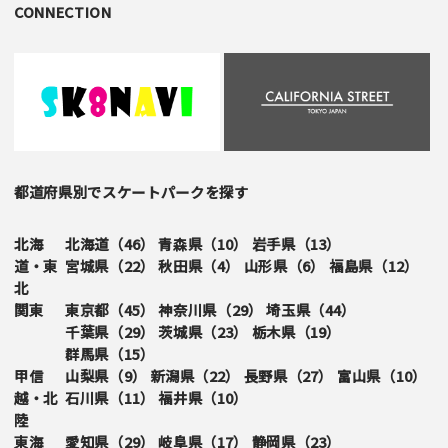
CONNECTION
都道府県別でスケートパークを探す
北海
北海道（
46
）
青森県（
10
）
岩手県（
13
）
道・東
宮城県（
22
）
秋田県（
4
）
山形県（
6
）
福島県（
12
）
北
関東
東京都（
45
）
神奈川県（
29
）
埼玉県（
44
）
千葉県（
29
）
茨城県（
23
）
栃木県（
19
）
群馬県（
15
）
甲信
山梨県（
9
）
新潟県（
22
）
長野県（
27
）
富山県（
10
）
越・北
石川県（
11
）
福井県（
10
）
陸
東海
愛知県（
29
）
岐阜県（
17
）
静岡県（
23
）