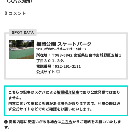
l
（スパム対策）
写真など
0
コメント
SPOT DATA
榴岡公園 スケートパーク
つつじがおかこうえん すけーとぱーく
所在地：
〒983-0842
宮城県仙台市宮城野区五輪１
丁目３０１-３外
ニックネーム （任意/公開）
電話番号：
022-291-2111
公式サイト
性別
こちらの記事はスケパによる
解説紹介記事
であり公式発信ではあり
ません。
男性
女性
内容において現状と相違がある場合がありますので、利用の際は必
ず公式サイトなどでのご確認をお願いたいします。
年齢
掲載内容に間違いがある場合は
10代
20代
こちら
30代
からご連絡をお願いいたしま
40代
す。