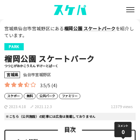
宮城県仙台市宮城野区にある
榴岡公園 スケートパーク
を紹介し
ています。
PARK
榴岡公園 スケートパーク
つつじがおかこうえん すけーとぱーく
宮城県
仙台市宮城野区
3.5/5
(4)
スケボー
無料
公共パーク
ファミリー
2023.4.18
2021.12.3
12379 views
※こちら（公共施設）の記事には広告は掲載しておりません
コメント
目次
0