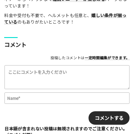
レビュー本文（※必須）
っています！
料金や受付も不要で、ヘルメットも任意と、
嬉しい条件が揃っ
ている
のもありがたいところです！
コメント
利用したもの
投稿したコメントは
一定時間編集
ができます。
スケートボード
インラインスケート
BMX
スクーター
その他
満足度評価
最高！
よかった！
ふつう
いまいち
N
最悪
a
m
E
該当する項目を選択して下さい（複数可能）
e
m
上級者向け
初心者向け
ファミリー向け
*
a
利用者多い
利用者少ない
女性多い
i
日本語が含まれない投稿は無視されますのでご注意ください。
セクション多い
セクション少ない