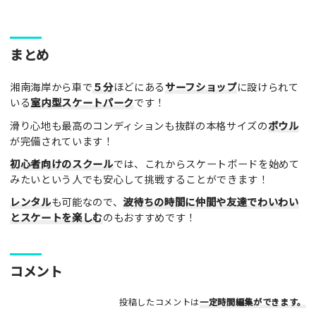
ここのパークやスポットの感想をぜひお寄せください！みんな
まとめ
の参考となります！
湘南海岸から車で
５分
ほどにある
サーフショップ
に設けられて
レビュータイトル（※必須）
いる
室内型スケートパーク
です！
滑り心地も最高のコンディションも抜群の本格サイズの
ボウル
が完備されています！
レビュー本文（※必須）
初心者向けのスクール
では、これからスケートボードを始めて
みたいという人でも安心して挑戦することができます！
レンタル
も可能なので、
波待ちの時間に仲間や友達でわいわい
とスケートを楽しむ
のもおすすめです！
利用したもの
コメント
スケートボード
インラインスケート
BMX
スクーター
その他
投稿したコメントは
一定時間編集
ができます。