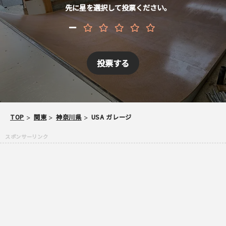
先に星を選択して投票ください。
スパム防止のため「スケパ」と入力ください
ご注意事項
TOP
関東
神奈川県
USA ガレージ
・ご投稿後、約１～２日以内の掲載となります。
・簡単なご感想の場合はコメント掲示板をご利用下さい。
・一方的な誹謗中傷の内容は掲載いたしかねます。