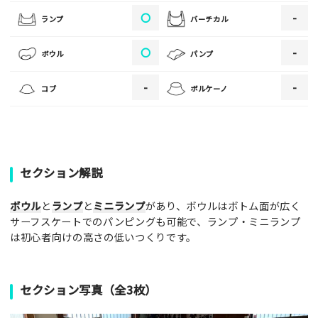
ご注意事項
〇
-
ランプ
バーチカル
・ご投稿後、約１～２日以内の掲載となります。
〇
-
ボウル
パンプ
・人物の顔が写っている場合はモザイク処理を行います。
・画像の規定サイズは横幅640px以上となります。
-
-
コブ
ボルケーノ
・投稿後に反映されない場合はお問い合わせからご連絡くださ
い。
セクション解説
ボウル
と
ランプ
と
ミニランプ
があり、ボウルはボトム面が広く
サーフスケートでのパンピングも可能で、ランプ・ミニランプ
は初心者向けの高さの低いつくりです。
セクション写真（全3枚）