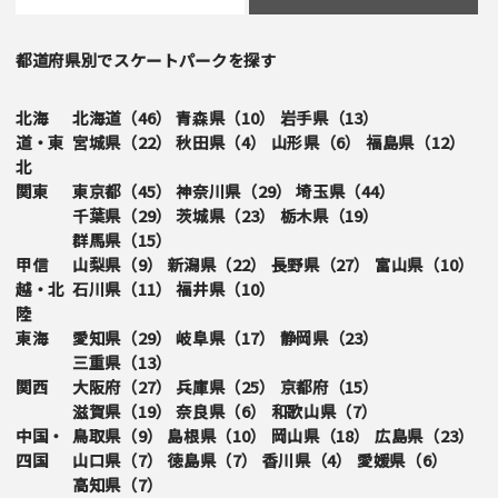
都道府県別でスケートパークを探す
北海
北海道（
46
）
青森県（
10
）
岩手県（
13
）
道・東
宮城県（
22
）
秋田県（
4
）
山形県（
6
）
福島県（
12
）
北
関東
東京都（
45
）
神奈川県（
29
）
埼玉県（
44
）
千葉県（
29
）
茨城県（
23
）
栃木県（
19
）
群馬県（
15
）
甲信
山梨県（
9
）
新潟県（
22
）
長野県（
27
）
富山県（
10
）
越・北
石川県（
11
）
福井県（
10
）
陸
東海
愛知県（
29
）
岐阜県（
17
）
静岡県（
23
）
三重県（
13
）
関西
大阪府（
27
）
兵庫県（
25
）
京都府（
15
）
滋賀県（
19
）
奈良県（
6
）
和歌山県（
7
）
中国・
鳥取県（
9
）
島根県（
10
）
岡山県（
18
）
広島県（
23
）
四国
山口県（
7
）
徳島県（
7
）
香川県（
4
）
愛媛県（
6
）
高知県（
7
）