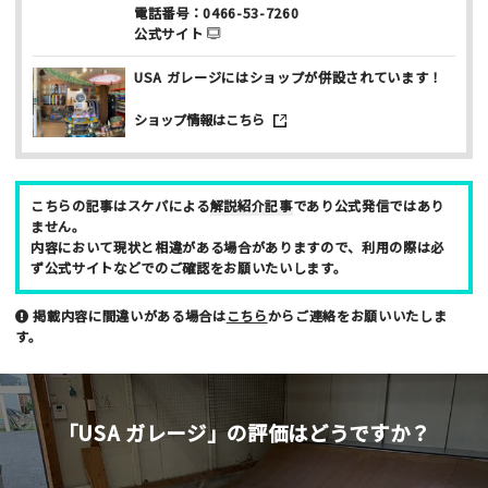
電話番号：
0466-53-7260
公式サイト
性別
USA ガレージにはショップが併設されています！
男性
女性
ショップ情報はこちら
年齢
10代
20代
30代
40代
こちらの記事はスケパによる
解説紹介記事
であり公式発信ではあり
ません。
お名前 （非公開/任意）
内容において現状と相違がある場合がありますので、利用の際は必
ず公式サイトなどでのご確認をお願いたいします。
掲載内容に間違いがある場合は
こちら
からご連絡をお願いいたしま
メールアドレス （非公開/任意）
す。
当サイトへメッセージなどございましたら
「USA ガレージ」の評価はどうですか？