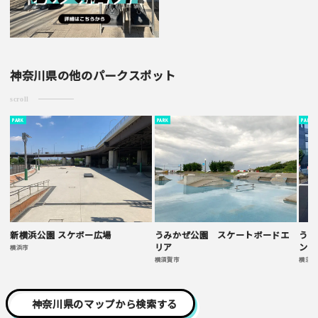
神奈川県の他のパークスポット
scroll
PARK
PARK
PARK
新横浜公園 スケボー広場
うみかぜ公園 スケートボードエ
うみ
リア
ンテ
横浜市
横須賀市
横須賀
神奈川県のマップから検索する