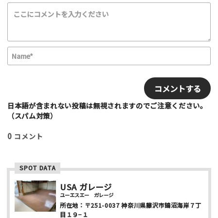
満足度評価
最高！
よかった！
ふつう
いまいち
最悪
N
該当する項目を選択して下さい（複数可能）
a
m
E
上級者向け
初心者向け
ファミリー向け
e
m
利用者多い
利用者少ない
女性多い
*
a
セクション多い
セクション少ない
i
日本語が含まれない投稿は無視されますのでご注意ください。
l
（スパム対策）
写真など
0
コメント
SPOT DATA
USA ガレージ
ユーエスエー ガレージ
ニックネーム （任意/公開）
所在地：
〒251-0037
神奈川県藤沢市鵠沼海岸７丁
目１９−１