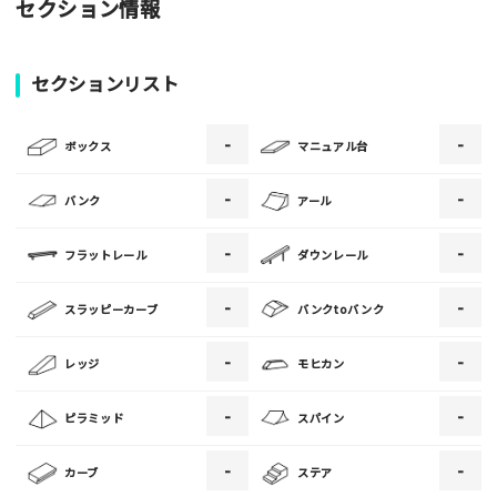
セクション情報
がみんなの参考となります！
写真
セクションリスト
-
-
[text photo1alt placeholder "写真の解説※任意]
ボックス
マニュアル台
写真
-
-
バンク
アール
-
-
フラットレール
ダウンレール
[text photo2alt placeholder "写真の解説※任意]
-
-
スラッピーカーブ
バンクtoバンク
写真
-
-
レッジ
モヒカン
[text photo3alt placeholder "写真の解説※任意]
-
-
ピラミッド
スパイン
-
-
カーブ
ステア