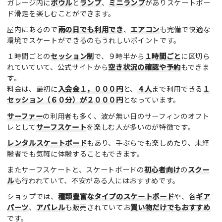
ガレージ内に
ボウル
と
ランプ
、
ミニランプ
がありスケートボー
ド滑走を楽しむことができます。
屋内にあるので
雨の日でも利用でき
、
エアコン
も完備で快適な
環境でスケートができるのもうれしいポイントです。
１時間ごとの
セッション制
で、９時半から
１時間ごと
に区切ら
れていていて、公式サイトから
空き状況の確認や予約
もできま
す。
料金は、最初に
入会金１，０００円
と、
４人
まで利用できる
１
セッション（６０分）が２０００円
となっています。
サーファー
の利用者も多く、波が無い日のサーフィンのオフト
レとして
サーフスケート
を楽しむ人が多いのが特徴です。
レンタルスケートボード
もあり、手ぶらでも楽しめたり、未経
験者でも気軽に体験することもできます。
またサーフスケートと、スケートボードの
初心者向け
の
スクー
ル
も行われていて、不安がある人にはおすすめです。
ショップでは、
種類豊富なタイプのスケートボード
や、各
ギア
パーツ
、
アパレル
も販売されていてお
買い物だけでもおすすめ
です。