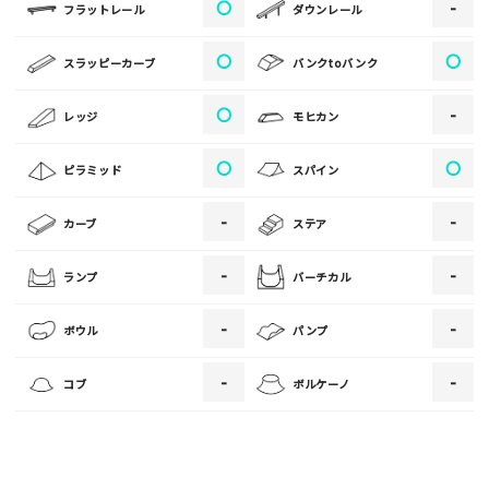
〇
-
フラットレール
ダウンレール
[text photo2alt placeholder "写真の解説※任意]
〇
〇
スラッピーカーブ
バンクtoバンク
写真
〇
-
レッジ
モヒカン
[text photo3alt placeholder "写真の解説※任意]
〇
〇
ピラミッド
スパイン
-
-
カーブ
ステア
ご注意事項
-
-
ランプ
バーチカル
・ご投稿後、約１～２日以内の掲載となります。
-
-
ボウル
パンプ
・人物の顔が写っている場合はモザイク処理を行います。
・画像の規定サイズは横幅640px以上となります。
-
-
コブ
ボルケーノ
・投稿後に反映されない場合はお問い合わせからご連絡くださ
い。