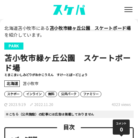
北海道苫小牧市にある
苫小牧市緑ヶ丘公園 スケートボード場
を紹介しています。
PARK
苫小牧市緑ヶ丘公園 スケートボー
ド場
とまこまいしみどりがおかこうえん すけーとぼーどじょう
北海道
苫小牧市
スケボー
インライン
無料
公共パーク
ファミリー
2023.9.19
2022.11.20
4323 views
※こちら（公共施設）の記事には広告は掲載しておりません
コメント
目次
0