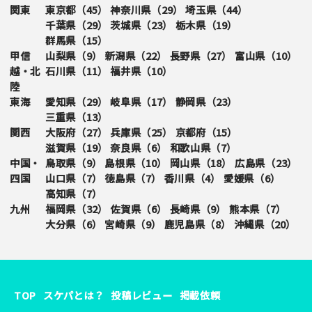
関東
東京都（
45
）
神奈川県（
29
）
埼玉県（
44
）
千葉県（
29
）
茨城県（
23
）
栃木県（
19
）
群馬県（
15
）
甲信
山梨県（
9
）
新潟県（
22
）
長野県（
27
）
富山県（
10
）
越・北
石川県（
11
）
福井県（
10
）
陸
東海
愛知県（
29
）
岐阜県（
17
）
静岡県（
23
）
三重県（
13
）
関西
大阪府（
27
）
兵庫県（
25
）
京都府（
15
）
滋賀県（
19
）
奈良県（
6
）
和歌山県（
7
）
中国・
鳥取県（
9
）
島根県（
10
）
岡山県（
18
）
広島県（
23
）
四国
山口県（
7
）
徳島県（
7
）
香川県（
4
）
愛媛県（
6
）
高知県（
7
）
九州
福岡県（
32
）
佐賀県（
6
）
長崎県（
9
）
熊本県（
7
）
大分県（
6
）
宮崎県（
9
）
鹿児島県（
8
）
沖縄県（
20
）
TOP
スケパとは？
投稿レビュー
掲載依頼