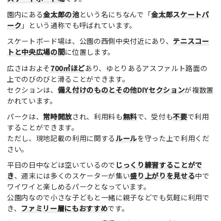
園内にある
金太郎の池
という名にちなんで「
金太郎スケートパ
ーク
」という通称でも呼ばれています。
スケートボード場は、公園の西側中央付近にあり、
テニスコー
トと中央広場の間
に位置します。
広さはおよそ
700㎡ほど
あり、ゆとりあるアスファルト路面の
上でのびのびと滑ることができます。
セクションは、
備え付けのものとその他DIYセクション
が複数置
かれています。
パークは、
常時開放
され、利用料も
無料
で、受付も
不要
で利用
することができます。
ただし、現地記載の利用に関する
ルール
を守った上で利用くだ
さい。
平日の日中などは空いているので
じっくり練習することがで
き
、週末には多くのスケーターが集い
盛り上がりを見せる
中で
ワイワイと楽しめるパークとなっています。
公園内なので小さな子どもと一緒に親子などでも気軽に利用で
き、
ファミリー層にもおすすめ
です。