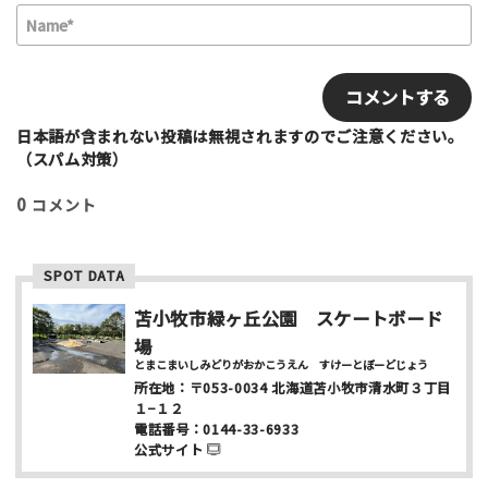
N
最高！
よかった！
ふつう
いまいち
a
最悪
m
E
e
m
該当する項目を選択して下さい（複数可能）
*
a
上級者向け
初心者向け
ファミリー向け
i
日本語が含まれない投稿は無視されますのでご注意ください。
利用者多い
利用者少ない
女性多い
l
（スパム対策）
セクション多い
セクション少ない
0
コメント
写真など
SPOT DATA
苫小牧市緑ヶ丘公園 スケートボード
場
とまこまいしみどりがおかこうえん すけーとぼーどじょう
所在地：
〒053-0034
北海道苫小牧市清水町３丁目
１−１２
ニックネーム （任意/公開）
電話番号：
0144-33-6933
公式サイト