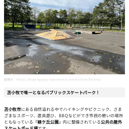
画像元：
https://midorigaoka-tomakomai.com/kintaro/facility/
苫小牧で唯一となるパブリックスケートパーク！
苫小牧市
にある自然溢れる中でハイキングやピクニック、さま
ざまなスポーツ、遊具遊び、BBQなどができ市民の憩いの場所
ともなっている『
緑ケ丘公園
』内に整備されている
公共の屋外
スケートボード場
です。