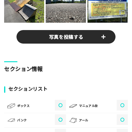
写真を投稿する
パークやスポットの写真をぜひお送りください！あなたの写真
セクション情報
がみんなの参考となります！
写真
セクションリスト
〇
〇
[text photo1alt placeholder "写真の解説※任意]
ボックス
マニュアル台
写真
〇
〇
バンク
アール