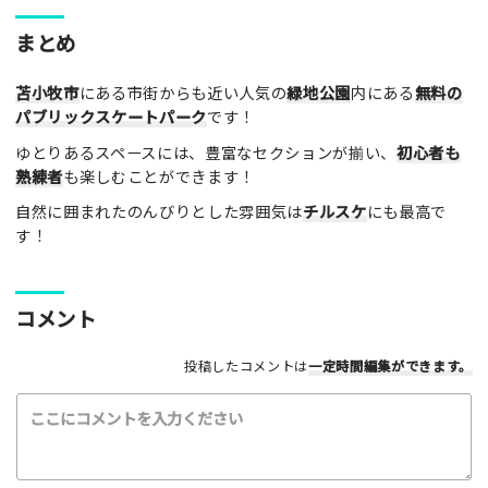
ここのパークやスポットの感想をぜひお寄せください！みんな
まとめ
の参考となります！
苫小牧市
にある市街からも近い人気の
緑地公園
内にある
無料の
レビュータイトル（※必須）
パブリックスケートパーク
です！
ゆとりあるスペースには、豊富なセクションが揃い、
初心者も
熟練者
も楽しむことができます！
レビュー本文（※必須）
自然に囲まれたのんびりとした雰囲気は
チルスケ
にも最高で
す！
コメント
利用したもの
投稿したコメントは
一定時間編集
ができます。
スケートボード
インラインスケート
BMX
スクーター
その他
満足度評価