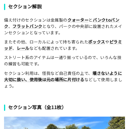
セクション解説
備え付けのセクションは金属製の
クォーター
と
バンクtoバン
ク
、
フラットバンク
となり、パークの中央部に設置されたメイ
ンセクションとなっています。
またその他、ローカルによって持ち寄られた
ボックス
や
ピラミ
ッド
、
レール
なども配置されています。
ストリート系のアイテムは一通り揃っているので、いろんな技
の練習も可能です。
セクション利用は、怪我など自己責任の上で、
壊さないように
大切に扱い、使用後は元の場所に片付ける
などして使用しまし
ょう。
セクション写真（全11枚）