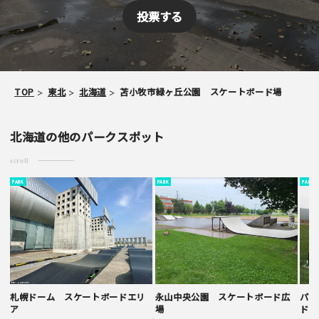
スパム防止のため「スケパ」と入力ください
TOP
東北
北海道
苫小牧市緑ヶ丘公園 スケートボード場
ご注意事項
北海道の他のパークスポット
・ご投稿後、約１～２日以内の掲載となります。
scroll
・簡単なご感想の場合はコメント掲示板をご利用下さい。
PARK
PARK
PARK
・一方的な誹謗中傷の内容は掲載いたしかねます。
札幌ドーム スケートボードエリ
永山中央公園 スケートボード広
パー
ア
場
ド広