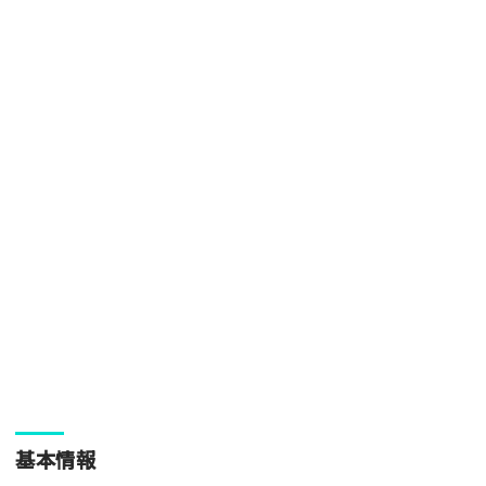
[text photo3alt placeholder "写真の解説※任意]
ご注意事項
・ご投稿後、約１～２日以内の掲載となります。
・人物の顔が写っている場合はモザイク処理を行います。
・画像の規定サイズは横幅640px以上となります。
・投稿後に反映されない場合はお問い合わせからご連絡くださ
い。
基本情報