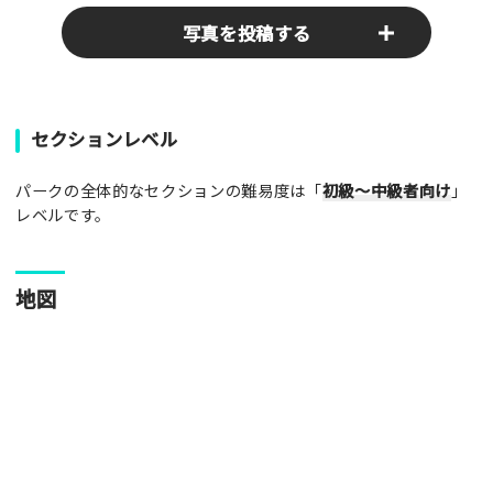
写真を投稿する
パークやスポットの写真をぜひお送りください！あなたの写真
セクションレベル
がみんなの参考となります！
パークの全体的なセクションの難易度は「
初級～中級者向け
」
写真
レベルです。
[text photo1alt placeholder "写真の解説※任意]
地図
写真
[text photo2alt placeholder "写真の解説※任意]
写真