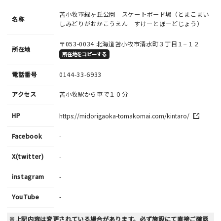
苫小牧市緑ヶ丘公園 スケートボード場（とまこまい
名称
しみどりがおかこうえん すけーとぼーどじょう）
〒053-0034
北海道苫小牧市清水町３丁目１−１２
所在地
所在地をコピーする
電話番号
0144-33-6933
アクセス
苫小牧駅から車で１０分
HP
https://midorigaoka-tomakomai.com/kintaro/
Facebook
-
X(twitter)
-
instagram
-
YouTube
-
※上記内容は変更されている場合があります。必ず施設にて直接ご確認