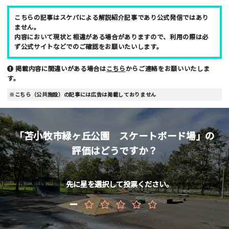
性別
こちらの記事はスケパによる
解説紹介記事
であり公式発信ではあり
男性
女性
ません。
内容において現状と相違がある場合がありますので、利用の際は必
ず公式サイトなどでのご確認をお願いたいします。
年齢
10代
20代
30代
40代
掲載内容に間違いがある場合は
こちら
からご連絡をお願いいたしま
す。
お名前 （非公開/任意）
※こちら（公共施設）の記事には広告は掲載しておりません
「苫小牧市緑ヶ丘公園 スケートボード場」の
メールアドレス （非公開/任意）
評価はどうですか？
当サイトへメッセージなどございましたら
先に星を選択して投票ください。