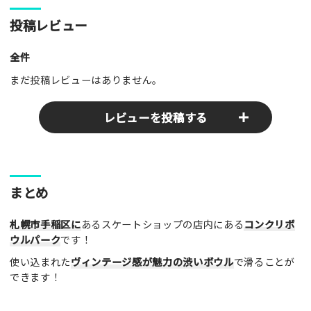
投稿レビュー
全件
まだ投稿レビューはありません。
レビューを投稿する
ここのパークやスポットの感想をぜひお寄せください！みんな
まとめ
の参考となります！
札幌市手稲区に
あるスケートショップの店内にある
コンクリボ
レビュータイトル（※必須）
ウルパーク
です！
使い込まれた
ヴィンテージ感が魅力の渋いボウル
で滑ることが
できます！
レビュー本文（※必須）