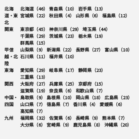
北海
北海道（
46
）
青森県（
10
）
岩手県（
13
）
道・東
宮城県（
22
）
秋田県（
4
）
山形県（
6
）
福島県（
12
）
北
関東
東京都（
45
）
神奈川県（
29
）
埼玉県（
44
）
千葉県（
29
）
茨城県（
23
）
栃木県（
19
）
群馬県（
15
）
甲信
山梨県（
9
）
新潟県（
22
）
長野県（
27
）
富山県（
10
）
越・北
石川県（
11
）
福井県（
10
）
陸
東海
愛知県（
29
）
岐阜県（
17
）
静岡県（
23
）
三重県（
13
）
関西
大阪府（
27
）
兵庫県（
25
）
京都府（
15
）
滋賀県（
19
）
奈良県（
6
）
和歌山県（
7
）
中国・
鳥取県（
9
）
島根県（
10
）
岡山県（
18
）
広島県（
23
）
四国
山口県（
7
）
徳島県（
7
）
香川県（
4
）
愛媛県（
6
）
高知県（
7
）
九州
福岡県（
32
）
佐賀県（
6
）
長崎県（
9
）
熊本県（
7
）
大分県（
6
）
宮崎県（
9
）
鹿児島県（
8
）
沖縄県（
20
）