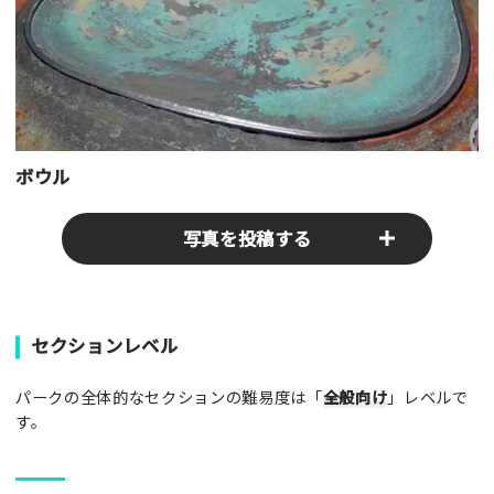
ボウル
写真を投稿する
パークやスポットの写真をぜひお送りください！あなたの写真
セクションレベル
がみんなの参考となります！
パークの全体的なセクションの難易度は「
全般向け
」レベルで
写真
す。