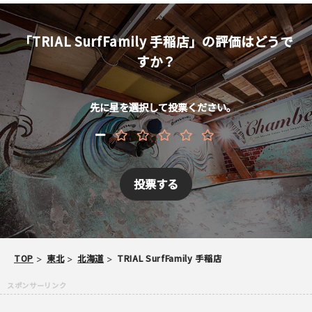
メールアドレス （非公開/任意）
「TRIAL SurfFamily 手稲店」の評価はどうで
すか？
当サイトへメッセージなどございましたら
先に星を選択して投票ください。
スパム防止のため「スケパ」と入力ください
TOP
東北
北海道
TRIAL SurfFamily 手稲店
ご注意事項