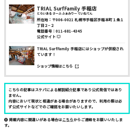
TRIAL SurfFamily 手稲店
とらいある さーふ ふぁみりー ていねてん
所在地：
〒006-0021
札幌市手稲区手稲本町１条１
丁目２−２
電話番号：
011-681-4345
公式サイト
TRIAL SurfFamily 手稲店にはショップが併設され
ニックネーム （任意/公開）
ています！
ショップ情報はこちら
性別
男性
女性
こちらの記事はスケパによる
解説紹介記事
であり公式発信ではあり
ません。
年齢
内容において現状と相違がある場合がありますので、利用の際は必
ず公式サイトなどでのご確認をお願いたいします。
10代
20代
30代
40代
掲載内容に間違いがある場合は
こちら
からご連絡をお願いいたしま
お名前 （非公開/任意）
す。