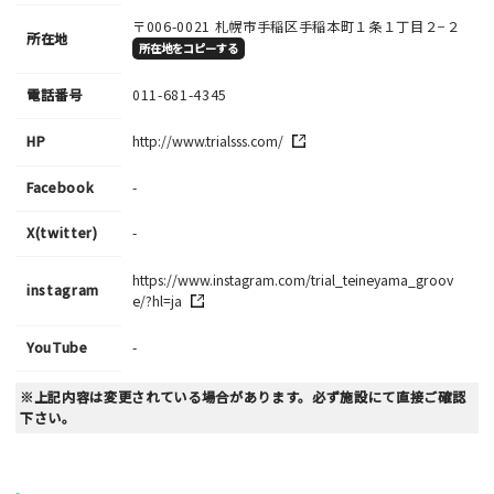
〒006-0021
札幌市手稲区手稲本町１条１丁目２−２
所在地
所在地をコピーする
電話番号
011-681-4345
HP
http://www.trialsss.com/
Facebook
-
X(twitter)
-
https://www.instagram.com/trial_teineyama_groov
instagram
e/?hl=ja
YouTube
-
※上記内容は変更されている場合があります。必ず施設にて直接ご確認
下さい。