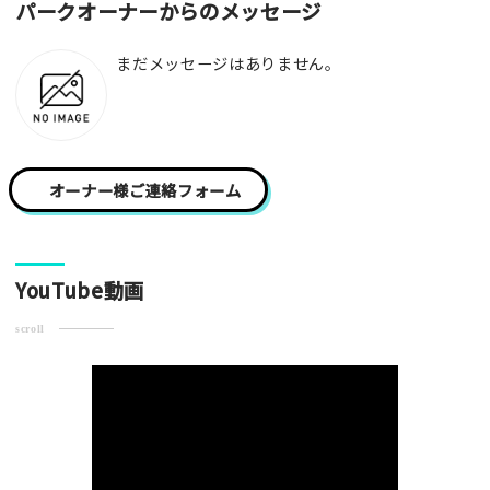
[text photo1alt placeholder "写真の解説※任意]
パークオーナーからのメッセージ
写真
まだメッセージはありません。
[text photo2alt placeholder "写真の解説※任意]
写真
オーナー様ご連絡フォーム
[text photo3alt placeholder "写真の解説※任意]
YouTube動画
scroll
ご注意事項
・ご投稿後、約１～２日以内の掲載となります。
・人物の顔が写っている場合はモザイク処理を行います。
・画像の規定サイズは横幅640px以上となります。