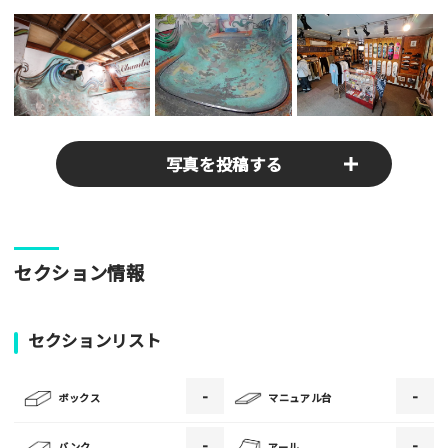
写真を投稿する
パークやスポットの写真をぜひお送りください！あなたの写真
セクション情報
がみんなの参考となります！
写真
セクションリスト
-
-
[text photo1alt placeholder "写真の解説※任意]
ボックス
マニュアル台
写真
-
-
バンク
アール