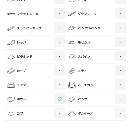
-
-
フラットレール
ダウンレール
[text photo2alt placeholder "写真の解説※任意]
-
-
スラッピーカーブ
バンクtoバンク
写真
-
-
レッジ
モヒカン
[text photo3alt placeholder "写真の解説※任意]
-
-
ピラミッド
スパイン
-
-
カーブ
ステア
ご注意事項
-
-
ランプ
バーチカル
・ご投稿後、約１～２日以内の掲載となります。
〇
-
ボウル
パンプ
・人物の顔が写っている場合はモザイク処理を行います。
・画像の規定サイズは横幅640px以上となります。
-
-
コブ
ボルケーノ
・投稿後に反映されない場合はお問い合わせからご連絡くださ
い。