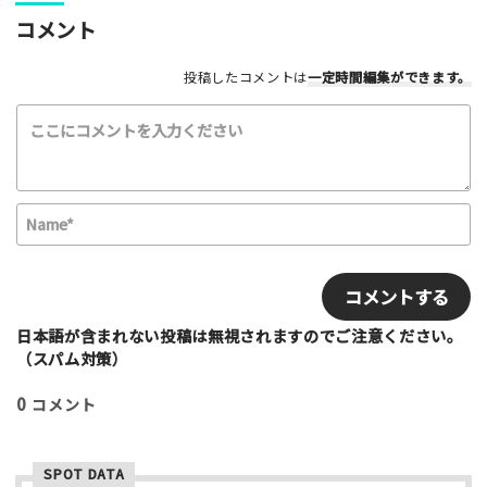
コメント
投稿したコメントは
一定時間編集
ができます。
利用したもの
スケートボード
インラインスケート
BMX
スクーター
その他
N
a
満足度評価
m
E
最高！
よかった！
ふつう
いまいち
e
m
最悪
*
a
i
日本語が含まれない投稿は無視されますのでご注意ください。
該当する項目を選択して下さい（複数可能）
l
（スパム対策）
上級者向け
初心者向け
ファミリー向け
0
コメント
利用者多い
利用者少ない
女性多い
セクション多い
セクション少ない
SPOT DATA
写真など