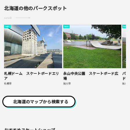
北海道の他のパークスポット
scroll
PARK
PARK
PARK
札幌ドーム スケートボードエリ
永山中央公園 スケートボード広
パー
ア
場
ド広
札幌市
旭川市
旭川市
北海道のマップから検索する
おすすめスケートショップ