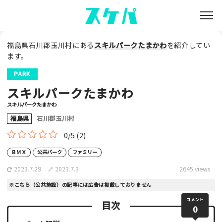
福島県石川郡玉川村にある
スキルパークたまかわ
を紹介してい
ます。
PARK
スキルパークたまかわ
スキルパークたまかわ
福島県
石川郡玉川村
0/5
(2)
ＢＭＸ
公共パーク
ファミリー
2023.7.29
2023.7.3
2645 views
※こちら（公共施設）の記事には広告は掲載しておりません
コメント
目次
0