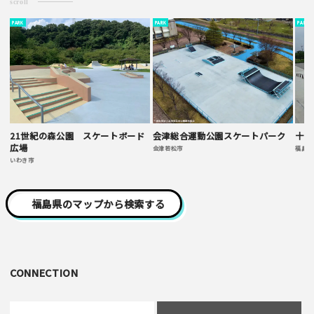
ご注意事項
scroll
・ご投稿後、約１～２日以内の掲載となります。
PARK
PARK
PARK
・簡単なご感想の場合はコメント掲示板をご利用下さい。
・一方的な誹謗中傷の内容は掲載いたしかねます。
21世紀の森公園 スケートボード
会津総合運動公園スケートパーク
十六
広場
会津若松市
福島市
いわき市
福島県のマップから検索する
CONNECTION