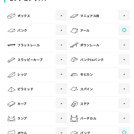
-
-
[text photo1alt placeholder "写真の解説※任意]
ボックス
マニュアル台
写真
-
〇
バンク
アール
-
-
フラットレール
ダウンレール
[text photo2alt placeholder "写真の解説※任意]
-
-
スラッピーカーブ
バンクtoバンク
写真
-
-
レッジ
モヒカン
[text photo3alt placeholder "写真の解説※任意]
-
-
ピラミッド
スパイン
-
-
カーブ
ステア
ご注意事項
-
-
ランプ
バーチカル
・ご投稿後、約１～２日以内の掲載となります。
-
〇
ボウル
パンプ