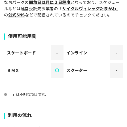
なおパークの
開放日は月に２日程度
となっており、スケジュー
ルなどは運営委託先事業者の『
サイクルヴィレッジたまかわ
』
の
公式SNS
などで配信されているのでチェックください。
使用可能用具
スケートボード
-
インライン
-
ＢＭＸ
〇
スクーター
-
※「-」は不明な項目です。
利用の流れ