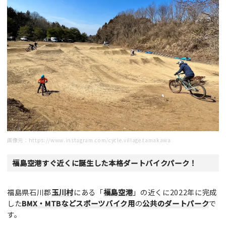
画像元：
https://www.instagram.com/cycle.village.tamakawa
福島空港すぐ近くに誕生した本格ダートバイクパーク！
福島県石川郡
玉川村
にある「
福島空港
」の近くに2022年に完成
した
BMX・MTBなどスポーツバイク用
の
公共のダートパーク
で
す。