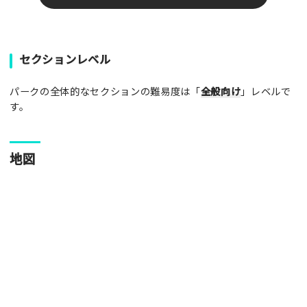
パークやスポットの写真をぜひお送りください！あなたの写真
セクションレベル
がみんなの参考となります！
パークの全体的なセクションの難易度は「
全般向け
」レベルで
写真
す。
[text photo1alt placeholder "写真の解説※任意]
地図
写真
[text photo2alt placeholder "写真の解説※任意]
写真