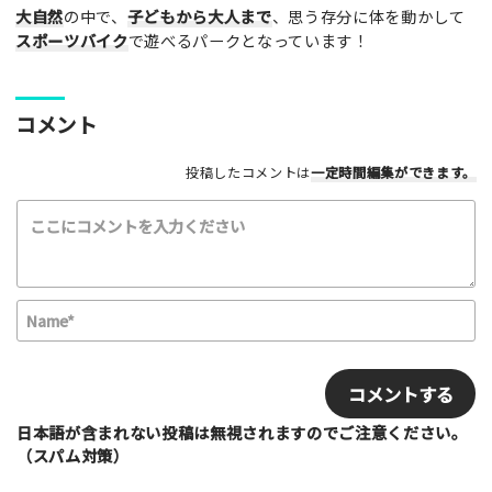
大自然
の中で、
子どもから大人まで
、思う存分に体を動かして
スポーツバイク
で遊べるパークとなっています！
コメント
利用したもの
投稿したコメントは
一定時間編集
ができます。
スケートボード
インラインスケート
BMX
スクーター
その他
満足度評価
N
最高！
よかった！
ふつう
いまいち
a
最悪
m
E
e
m
該当する項目を選択して下さい（複数可能）
*
a
上級者向け
初心者向け
ファミリー向け
i
日本語が含まれない投稿は無視されますのでご注意ください。
利用者多い
利用者少ない
女性多い
l
（スパム対策）
セクション多い
セクション少ない