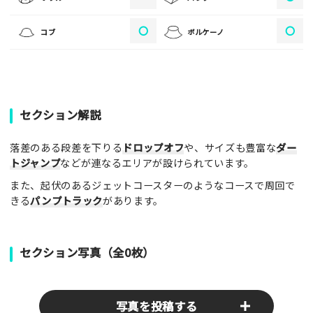
・人物の顔が写っている場合はモザイク処理を行います。
・画像の規定サイズは横幅640px以上となります。
〇
〇
コブ
ボルケーノ
・投稿後に反映されない場合はお問い合わせからご連絡くださ
い。
セクション解説
落差のある段差を下りる
ドロップオフ
や、サイズも豊富な
ダー
トジャンプ
などが連なるエリアが設けられています。
また、起伏のあるジェットコースターのようなコースで周回で
きる
パンプトラック
があります。
セクション写真（全0枚）
写真を投稿する