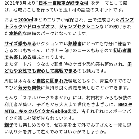
2021年8月より”
日本一自転車が好きな村
”をテーマとして掲
げ、地域おこしを行っている玉川村の話題のスポットです。
およそ
2000㎡
ほどのエリアが確保され、土で造成された
パンプ
トラック
や
ドロップオフ
、
ジャンプセクション
などの設けられ
た
本格的
な設備のパークとなっています。
サイズ感もある
セクションでは
熟練者
にとっても存分に練習で
きるのはもちろん、ビギナー向けのコースもあるので
初心者層
でも楽しめる
構成となります。
またダートパークなので転倒時のケガや恐怖感も軽減され、
子
どもや女性でも安心して挑戦できる
のも魅力です。
周囲は木々など
自然に囲まれた
環境ともなり、青空の下でのび
のびと
気分も爽快
に気持ち良く滑走を楽しむことができます。
そんな「スキルパークたまかわ」には、村内村外からも多数の
利用者が集い、子どもから大人まで世代もさまざまに、
BMXや
MTB、キックバイクからebikeまで
、皆それぞれにスポーツバ
イクを楽しむ姿が見られています。
親子
でも楽しめるので、ぜひ家を出て外でお子さんと一緒に思
い切り汗を流して遊んでみてはいかがでしょうか。