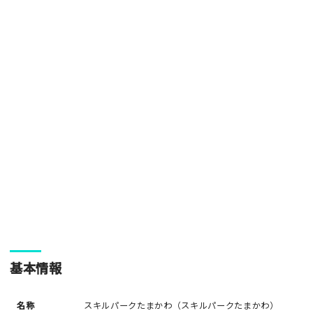
[text photo3alt placeholder "写真の解説※任意]
ご注意事項
・ご投稿後、約１～２日以内の掲載となります。
・人物の顔が写っている場合はモザイク処理を行います。
・画像の規定サイズは横幅640px以上となります。
・投稿後に反映されない場合はお問い合わせからご連絡くださ
い。
基本情報
名称
スキルパークたまかわ（スキルパークたまかわ）