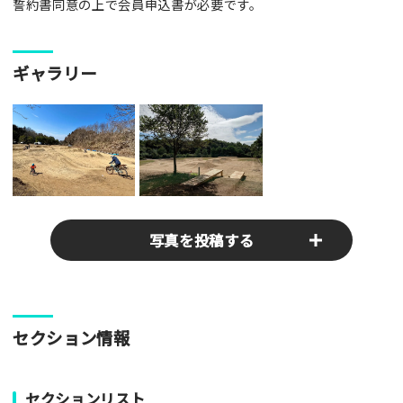
誓約書同意の上で会員申込書が必要です。
ギャラリー
写真を投稿する
パークやスポットの写真をぜひお送りください！あなたの写真
セクション情報
がみんなの参考となります！
写真
セクションリスト