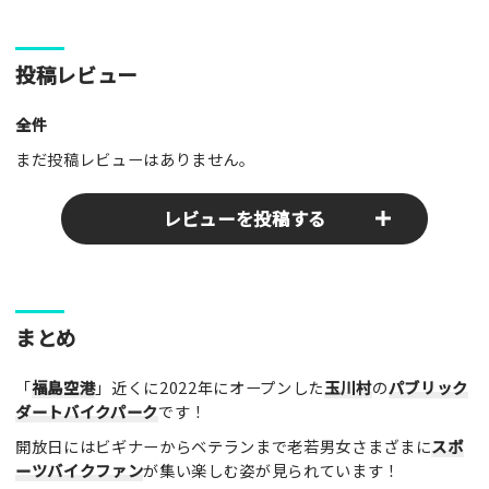
投稿レビュー
全件
まだ投稿レビューはありません。
レビューを投稿する
ここのパークやスポットの感想をぜひお寄せください！みんな
まとめ
の参考となります！
「
福島空港
」近くに2022年にオープンした
玉川村
の
パブリック
レビュータイトル（※必須）
ダートバイクパーク
です！
開放日にはビギナーからベテランまで老若男女さまざまに
スポ
ーツバイクファン
が集い楽しむ姿が見られています！
レビュー本文（※必須）