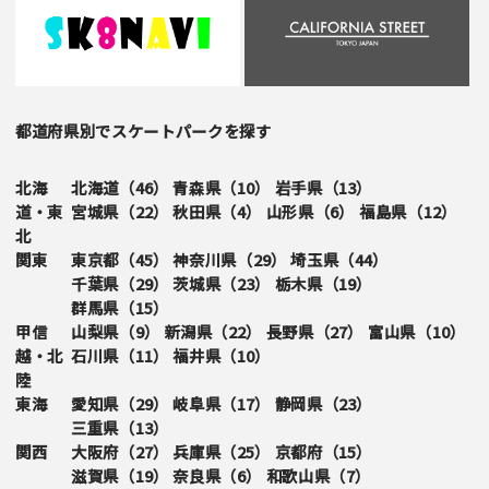
都道府県別でスケートパークを探す
北海
北海道（
46
）
青森県（
10
）
岩手県（
13
）
道・東
宮城県（
22
）
秋田県（
4
）
山形県（
6
）
福島県（
12
）
北
関東
東京都（
45
）
神奈川県（
29
）
埼玉県（
44
）
千葉県（
29
）
茨城県（
23
）
栃木県（
19
）
群馬県（
15
）
甲信
山梨県（
9
）
新潟県（
22
）
長野県（
27
）
富山県（
10
）
越・北
石川県（
11
）
福井県（
10
）
陸
東海
愛知県（
29
）
岐阜県（
17
）
静岡県（
23
）
三重県（
13
）
関西
大阪府（
27
）
兵庫県（
25
）
京都府（
15
）
滋賀県（
19
）
奈良県（
6
）
和歌山県（
7
）