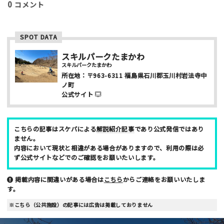
0
コメント
写真など
SPOT DATA
スキルパークたまかわ
スキルパークたまかわ
所在地：
〒963-6311
福島県石川郡玉川村岩法寺中
ノ町
公式サイト
ニックネーム （任意/公開）
こちらの記事はスケパによる
解説紹介記事
であり公式発信ではあり
ません。
性別
内容において現状と相違がある場合がありますので、利用の際は必
ず公式サイトなどでのご確認をお願いたいします。
男性
女性
掲載内容に間違いがある場合は
こちら
からご連絡をお願いいたしま
年齢
す。
10代
20代
30代
40代
※こちら（公共施設）の記事には広告は掲載しておりません
お名前 （非公開/任意）