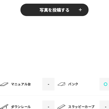
写真を投稿する
送りください！あなたの写真がみんなの参考となります！
er "写真の解説※任意]
-
〇
マニュアル台
バンク
er "写真の解説※任意]
-
-
ダウンレール
スラッピーカーブ