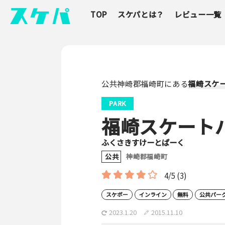
TOP
スケパとは？
レビュー一覧
公共神崎郡福崎町にある
福崎スケ
PARK
福崎スケート
ふくさきすけーとぱーく
公共
神崎郡福崎町
4/5
(3)
スケボー
インライン
無料
公共パー
2023.1.20
2015.11.10