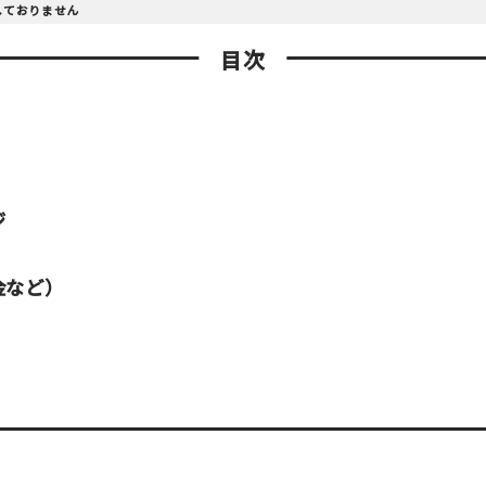
しておりません
目次
ジ
金など）