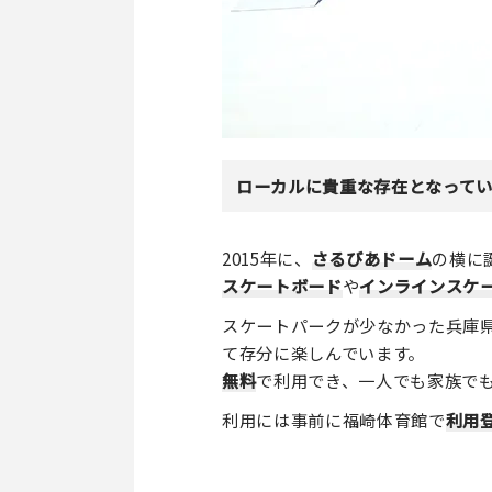
ローカルに貴重な存在となって
2015年に、
さるびあドーム
の横に
スケートボード
や
インラインスケ
スケートパークが少なかった兵庫
て存分に楽しんでいます。
無料
で利用でき、一人でも家族で
利用には事前に福崎体育館で
利用