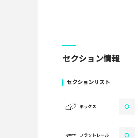
パークやスポットの写真をぜひお
セクション情報
写真
セクションリスト
[text photo1alt placehold
写真
〇
ボックス
[text photo2alt placehold
〇
フラットレール
写真