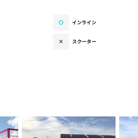
〇
インライン
×
スクーター