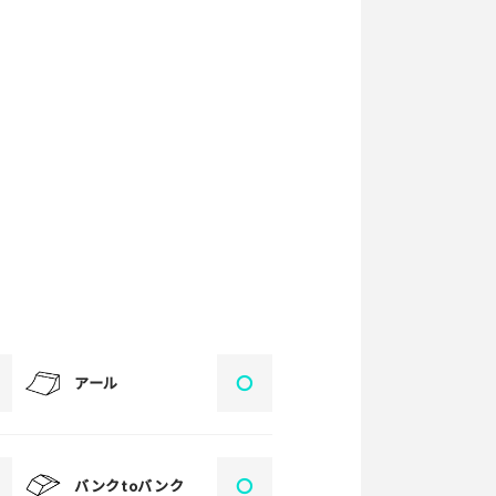
〇
アール
〇
バンクtoバンク