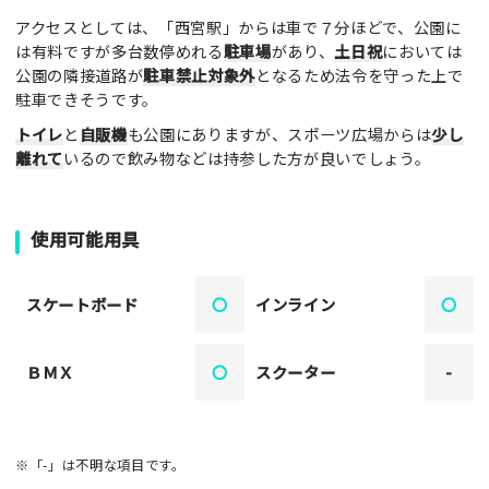
アクセスとしては、「西宮駅」からは車で７分ほどで、公園に
は有料ですが多台数停めれる
駐車場
があり、
土日祝
においては
公園の隣接道路が
駐車禁止対象外
となるため法令を守った上で
駐車できそうです。
トイレ
と
自販機
も公園にありますが、スポーツ広場からは
少し
離れて
いるので飲み物などは持参した方が良いでしょう。
使用可能用具
スケートボード
〇
インライン
〇
ＢＭＸ
〇
スクーター
-
※「-」は不明な項目です。