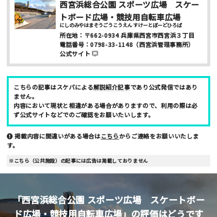
西宮浜総合公園 スポーツ広場 スケー
トボード広場・競技用自転車広場
にしのみやはまそうごうこうえん すけーとぼーどひろば
所在地：
〒662-0934
兵庫県西宮市西宮浜３丁目
メールアドレス （非公開/任意）
電話番号：
0798-33-1148
（西宮浜管理事務所）
公式サイト
当サイトへメッセージなどございましたら
こちらの記事はスケパによる
解説紹介記事
であり公式発信ではあり
ません。
内容において現状と相違がある場合がありますので、利用の際は必
ず公式サイトなどでのご確認をお願いたいします。
掲載内容に間違いがある場合は
こちら
からご連絡をお願いいたしま
す。
スパム防止のため「スケパ」と入力ください
※こちら（公共施設）の記事には広告は掲載しておりません
「西宮浜総合公園 スポーツ広場 スケートボー
ド広場・競技用自転車広場」の評価はどうです