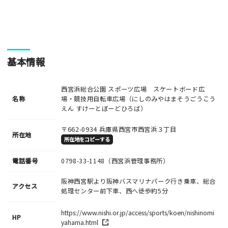
い。
基本情報
西宮浜総合公園 スポーツ広場 スケートボード広
名称
場・競技用自転車広場（にしのみやはまそうごうこう
えん すけーとぼーどひろば）
〒662-0934
兵庫県西宮市西宮浜３丁目
所在地
所在地をコピーする
電話番号
0798-33-1148
（西宮浜管理事務所）
阪神西宮駅より阪神バスマリナパーク行き乗車、総合
アクセス
処理センター前下車、西へ徒歩約5分
https://www.nishi.or.jp/access/sports/koen/nishinomi
HP
yahama.html