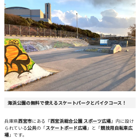
海浜公園の無料で使えるスケートパークとバイクコース！
兵庫県
西宮市
にある『
西宮浜総合公園 スポーツ広場
』内に設け
られている
公共
の「
スケートボード広場
」と「
競技用自転車広
場
」です。