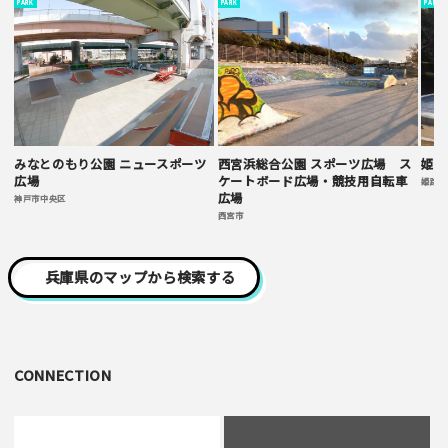
PARK
PARK
PARK
みなとのもり公園 ニュースポーツ
西宮浜総合公園 スポーツ広場 ス
姫路
広場
ケートボード広場・競技用自転車
姫路市
広場
神戸市中央区
西宮市
兵庫県のマップから検索する
CONNECTION