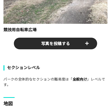
競技用自転車広場
写真を投稿する
パークやスポットの写真をぜひお送りください！あなたの写真
セクションレベル
がみんなの参考となります！
パークの全体的なセクションの難易度は「
全般向け
」レベルで
写真
す。
[text photo1alt placeholder "写真の解説※任意]
地図