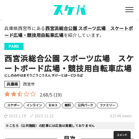
兵庫県西宮市にある
西宮浜総合公園 スポーツ広場 スケートボ
ード広場・競技用自転車広場
を紹介しています。
PARK
西宮浜総合公園 スポーツ広場 スケ
ートボード広場・競技用自転車広場
にしのみやはまそうごうこうえん すけーとぼーどひろば
兵庫県
西宮市
2.68/5
(19)
スケボー
インライン
ＢＭＸ
無料
公共パーク
ファミリー
2023.1.19
2015.11.22
82546 views
※こちら（公共施設）の記事には広告は掲載しておりません
コメント
目次