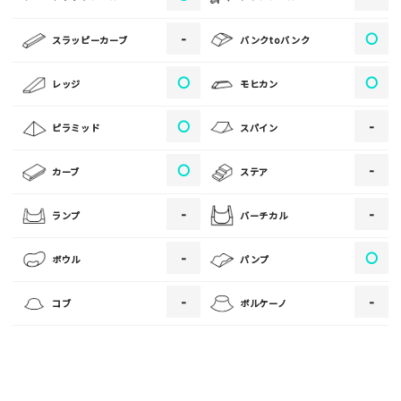
[text photo2alt placeholder "写真の解説※任意]
-
〇
スラッピーカーブ
バンクtoバンク
写真
〇
〇
レッジ
モヒカン
[text photo3alt placeholder "写真の解説※任意]
〇
-
ピラミッド
スパイン
〇
-
カーブ
ステア
ご注意事項
-
-
ランプ
バーチカル
・ご投稿後、約１～２日以内の掲載となります。
-
〇
ボウル
パンプ
・人物の顔が写っている場合はモザイク処理を行います。
・画像の規定サイズは横幅640px以上となります。
-
-
コブ
ボルケーノ
・投稿後に反映されない場合はお問い合わせからご連絡くださ
い。