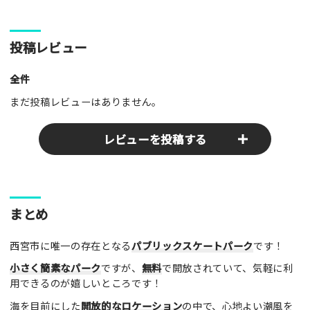
投稿レビュー
全件
まだ投稿レビューはありません。
レビューを投稿する
ここのパークやスポットの感想をぜひお寄せください！みんな
まとめ
の参考となります！
西宮市に唯一の存在となる
パブリックスケートパーク
です！
レビュータイトル（※必須）
小さく簡素なパーク
ですが、
無料
で開放されていて、気軽に利
用できるのが嬉しいところです！
海を目前にした
開放的なロケーション
の中で、心地よい潮風を
レビュー本文（※必須）