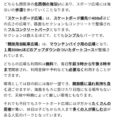
どちらも西宮浜の
北西側の海沿い
にあり、スポーツ広場には海
沿いの
歩道
を歩いていくことなります。
「
スケートボード広場
」は、
スケートボード優先
の
400㎡
ほど
の広さの広場で、路面もセクションもコンクリートで整備され
た
フルコンクリートパーク
となります。
セクションは数えるほどで、とても
シンプル
なパークです。
「
競技用自転車広場
」は、
マウンテンバイク用の広場
となり、
１周300mほどのアップダウンのついたダートコース
が整備さ
れています。
どちらの広場も利用料は
無料
で、毎日
午前９時から午後８時半
まで
開放され、利用登録や予約なども
必要なく
利用することが
できます。
環境としては目の前には海が一望でき、
開放感に溢れ
気持ち良
く
過ごせますが、海風をもろに受けたり日陰になる場所もない
ので、天候や時期によって厳しい環境ともなります。
それでも平日でもスケートボード広場には夕方から
たくさんの
若者
が集い、休日は子どもから大人まで
多くの人が楽しむ
姿が
ある人気のパークとなっています。