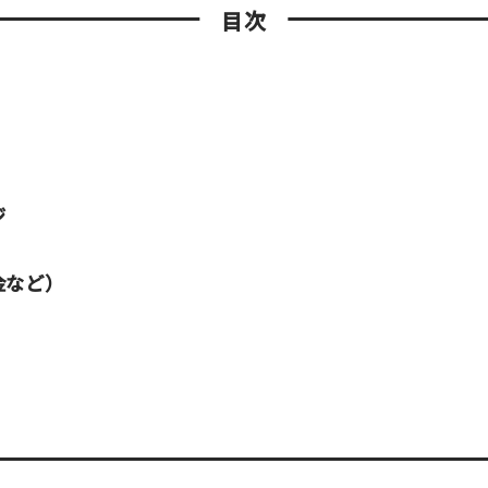
目次
ジ
金など）