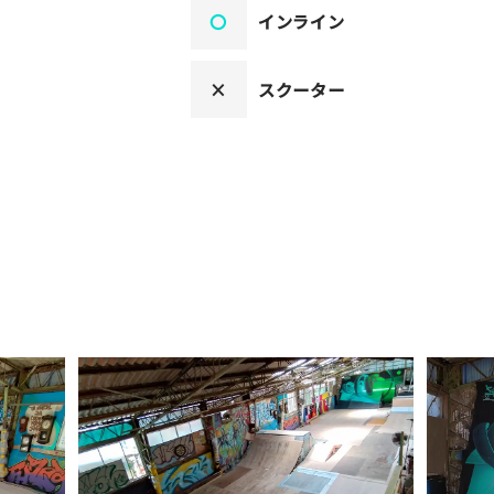
〇
インライン
×
スクーター