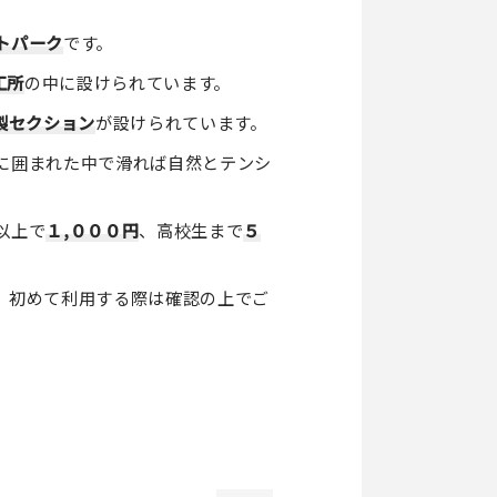
トパーク
です。
工所
の中に設けられています。
製セクション
が設けられています。
に囲まれた中で滑れば自然とテンシ
以上で
１,０００円
、高校生まで
５
、初めて利用する際は確認の上でご