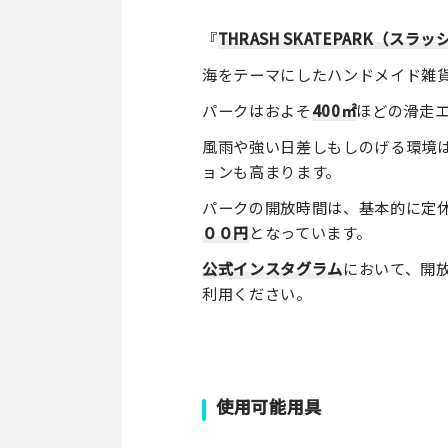
『
THRASH SKATEPARK（ス
海をテーマにしたハンドメイド雑
パークはおよそ
400㎡
ほどの滑走
風雨や強い日差しもしのげる環境
ョンも高まります。
パークの開放時間は、基本的に定
００円
となっています。
公式インスタグラム
において、開
利用ください。
使用可能用具