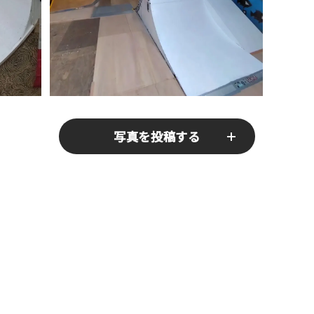
写真を投稿する
送りください！あなたの写真がみんなの参考となります！
er "写真の解説※任意]