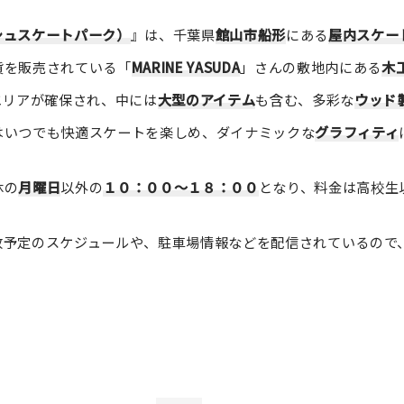
ラッシュスケートパーク）
』は、千葉県
館山市船形
にある
屋内スケー
貨を販売されている「
MARINE YASUDA
」さんの敷地内にある
木
エリアが確保され、中には
大型のアイテム
も含む、多彩な
ウッド
はいつでも快適スケートを楽しめ、ダイナミックな
グラフィティ
休の
月曜日
以外の
１０：００～１８：００
となり、料金は高校生
放予定のスケジュールや、駐車場情報などを配信されているので