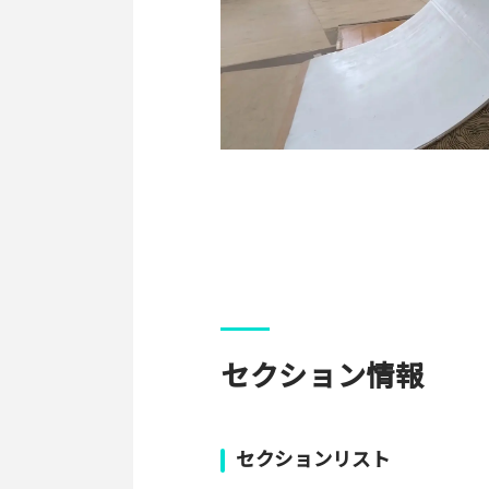
パークやスポットの写真をぜひお
セクション情報
写真
セクションリスト
[text photo1alt placehold