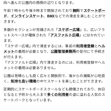
向へ進んだ公園内の西側の辺りとなります。
午前７時から午後９時まで開放されており
無料
で
スケートボー
ド
、
インラインスケート
、
BMX
などでの滑走を楽しむことがで
きます。
多数のセクションが完備された『
スケボー広場
』と、広いフラ
ットスペースが確保された『
アスファルト広場
』に分かれてい
ます。
『スケボー広場』内で滑走するには、事前の
利用者登録
と
ヘル
メット
の着用が必要となり、
公園管理事務所
の受付にて手続き
が行えます。
『アスファルト広場』内で滑走するのには、利用者登録やヘル
メットの着用は必要ありません。
公園は見晴らしも良く広々と開放的で、海からの潮風が心地良
く、
気持ち良い環境
の中でスケートを楽しむことができます。
定期的にスケートボードスクールなども開催されており、休日
となると子供から大人まで
多くの利用者
の姿に溢れる人気のス
ケートパークとなっています。