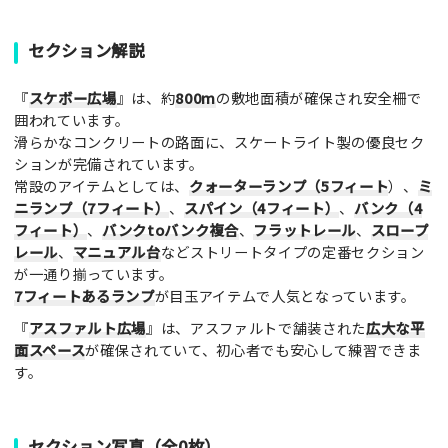
セクション解説
『
スケボー広場
』は、約
800m
の敷地面積が確保され安全柵で
囲われています。
滑らかなコンクリートの路面に、スケートライト製の優良セク
ションが完備されています。
常設のアイテムとしては、
クォーターランプ（5フィート
）、
ミ
ニランプ（7フィート）
、
スパイン（4フィート）
、
バンク（4
フィート）
、
バンクtoバンク複合
、
フラットレール
、
スロープ
レール
、
マニュアル台
などストリートタイプの定番セクション
が一通り揃っています。
7フィートあるランプ
が目玉アイテムで人気となっています。
『
アスファルト広場
』は、アスファルトで舗装された
広大な平
面スペース
が確保されていて、初心者でも安心して練習できま
す。
セクション写真（全0枚）