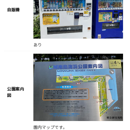
自販機
あり
公園案内
図
園内マップです。