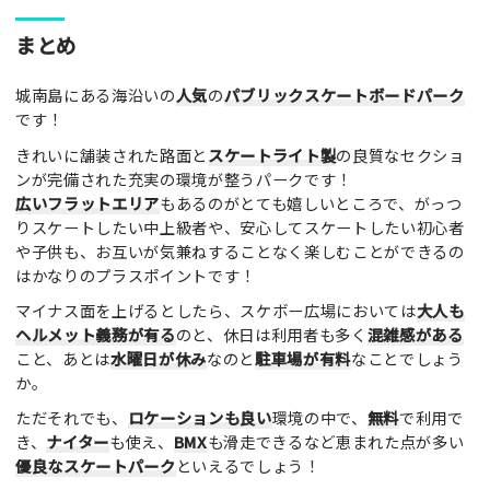
ここのパークやスポットの感想をぜひお寄せください！みんな
まとめ
の参考となります！
城南島にある海沿いの
人気
の
パブリックスケートボードパーク
レビュータイトル（※必須）
です！
きれいに舗装された路面と
スケートライト製
の良質なセクショ
ンが完備された充実の環境が整うパークです！
レビュー本文（※必須）
広いフラットエリア
もあるのがとても嬉しいところで、がっつ
りスケートしたい中上級者や、安心してスケートしたい初心者
や子供も、お互いが気兼ねすることなく楽しむことができるの
はかなりのプラスポイントです！
マイナス面を上げるとしたら、スケボー広場においては
大人も
ヘルメット義務が有る
のと、休日は利用者も多く
混雑感がある
こと、あとは
水曜日が休み
なのと
駐車場が有料
なことでしょう
利用したもの
か。
スケートボード
インラインスケート
BMX
ただそれでも、
ロケーションも良い
環境の中で、
無料
で利用で
スクーター
その他
き、
ナイター
も使え、
BMX
も滑走できるなど恵まれた点が多い
優良なスケートパーク
といえるでしょう！
満足度評価