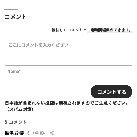
最高！
よかった！
ふつう
いまいち
最悪
コメント
該当する項目を選択して下さい（複数可能）
投稿したコメントは
一定時間編集
ができます。
上級者向け
初心者向け
ファミリー向け
利用者多い
利用者少ない
女性多い
セクション多い
セクション少ない
写真など
N
a
m
E
e
m
*
a
i
日本語が含まれない投稿は無視されますのでご注意ください。
l
（スパム対策）
ニックネーム （任意/公開）
5
コメント
匿名お猿
1 年 前に