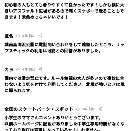
初心者の人もとても滑りやすくて良かったです！しかも横に大
性別
きいアスファルト広場があるので軽くスケボーで走ることもで
男性
女性
きます！景色めっちゃいいです！
年齢
匿名
4 年 前に
10代
20代
30代
40代
城南島海浜公園に電話問い合わせをして確認したところ、リッ
プスティックの利用は可能との回答がありました。
お名前 （非公開/任意）
カラ
4 年 前に
園内では滑走禁止です。ルール無視の大人が多いので事故に合
メールアドレス （非公開/任意）
わないよう気を付けて利用してください。北風が強いときは風
に煽られます。
当サイトへメッセージなどございましたら
全国のスケートパーク・スポット
8 年 前に
小学生のママさんコメントありがとうございます。
以前ホームページに記載がありました中学生専用時間がなくな
っており現在は変更になっているかもしれません。