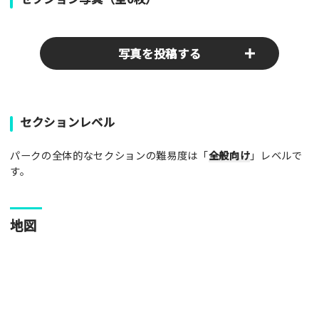
写真を投稿する
パークやスポットの写真をぜひお送りください！あなたの写真
セクションレベル
がみんなの参考となります！
パークの全体的なセクションの難易度は「
全般向け
」レベルで
写真
す。
[text photo1alt placeholder "写真の解説※任意]
地図
写真
[text photo2alt placeholder "写真の解説※任意]