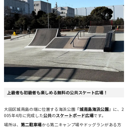
上級者も初級者も楽しめる無料の公共スケート広場！
大田区城南島の端に位置する海浜公園『
城南島海浜公園
』に、2
005年4月に完成した
公共
の
スケートボード広場
です。
場所は、
第二駐車場
から第二キャンプ場やドッグランがある方