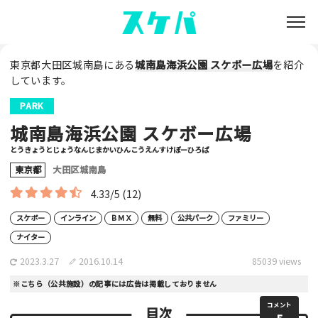
東京都大田区城南島にある
城南島海浜公園 スケボー広場
を紹介
しています。
PARK
城南島海浜公園 スケボー広場
とうきょうとじょうなんじまかいひんこうえんすけぼーひろば
東京都
大田区城南島
4.33/5
(12)
スケボー
インライン
ＢＭＸ
無料
公共パーク
ファミリー
ナイター
2023.3.27
2016.10.14
85039 views
※こちら（公共施設）の記事には広告は掲載しておりません
コメント
目次