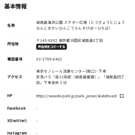
基本情報
城南島海浜公園 スケボー広場（とうきょうとじょう
名称
なんじまかいひんこうえんすけぼーひろば）
〒143-0002
東京都大田区城南島5丁目
所在地
所在地をコピーする
電話番号
03-3799-6402
東京モノレール流通センター(南口）下車
アクセス
京急バス「森32系統（城南島循環）」「城南島四丁
目」下車徒歩３分
HP
https://seaside-park.jp/park_jonan/skateboad/
Facebook
-
X(twitter)
-
instagram
-