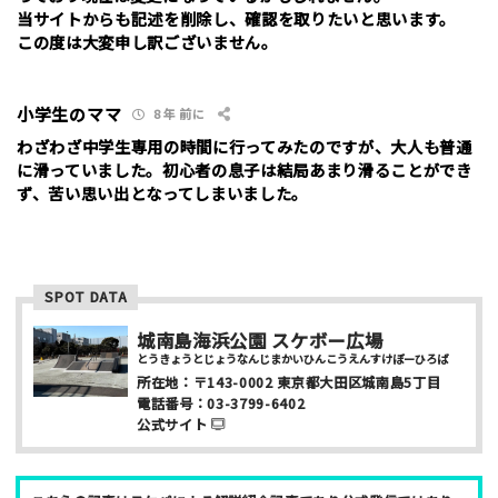
当サイトからも記述を削除し、確認を取りたいと思います。
この度は大変申し訳ございません。
スパム防止のため「スケパ」と入力ください
小学生のママ
8 年 前に
わざわざ中学生専用の時間に行ってみたのですが、大人も普通
に滑っていました。初心者の息子は結局あまり滑ることができ
ず、苦い思い出となってしまいました。
ご注意事項
・ご投稿後、約１～２日以内の掲載となります。
・簡単なご感想の場合はコメント掲示板をご利用下さい。
SPOT DATA
・一方的な誹謗中傷の内容は掲載いたしかねます。
城南島海浜公園 スケボー広場
とうきょうとじょうなんじまかいひんこうえんすけぼーひろば
所在地：
〒143-0002
東京都大田区城南島5丁目
電話番号：
03-3799-6402
公式サイト