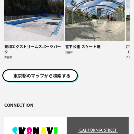
青梅エクストリームスポーツパー
宮下公園 スケート場
戸吹
ク
（プ
渋谷区
青梅市
八王子
東京都のマップから検索する
CONNECTION