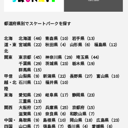
都道府県別でスケートパークを探す
北海
北海道（
46
）
青森県（
10
）
岩手県（
13
）
道・東
宮城県（
22
）
秋田県（
4
）
山形県（
6
）
福島県（
12
）
北
関東
東京都（
45
）
神奈川県（
29
）
埼玉県（
44
）
千葉県（
29
）
茨城県（
23
）
栃木県（
19
）
群馬県（
15
）
甲信
山梨県（
9
）
新潟県（
22
）
長野県（
27
）
富山県（
10
）
越・北
石川県（
11
）
福井県（
10
）
陸
東海
愛知県（
29
）
岐阜県（
17
）
静岡県（
23
）
三重県（
13
）
関西
大阪府（
27
）
兵庫県（
25
）
京都府（
15
）
滋賀県（
19
）
奈良県（
6
）
和歌山県（
7
）
中国・
鳥取県（
9
）
島根県（
10
）
岡山県（
18
）
広島県（
23
）
四国
山口県（
7
）
徳島県（
7
）
香川県（
4
）
愛媛県（
6
）