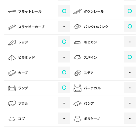
〇
〇
フラットレール
ダウンレール
[text photo2alt placeholder "写真の解説※任意]
-
〇
スラッピーカーブ
バンクtoバンク
写真
〇
-
レッジ
モヒカン
[text photo3alt placeholder "写真の解説※任意]
-
〇
ピラミッド
スパイン
〇
-
カーブ
ステア
ご注意事項
〇
-
ランプ
バーチカル
・ご投稿後、約１～２日以内の掲載となります。
-
-
ボウル
パンプ
・人物の顔が写っている場合はモザイク処理を行います。
・画像の規定サイズは横幅640px以上となります。
-
-
コブ
ボルケーノ
・投稿後に反映されない場合はお問い合わせからご連絡くださ
い。