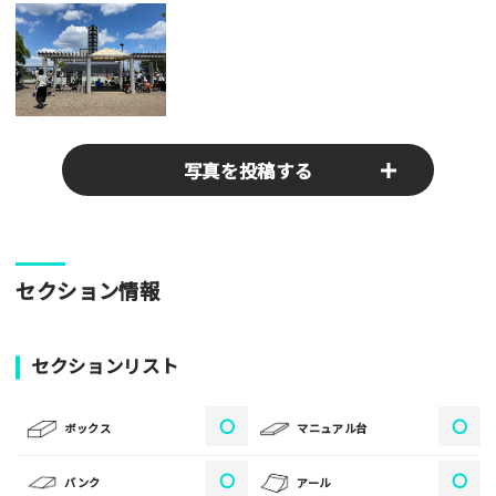
写真を投稿する
パークやスポットの写真をぜひお送りください！あなたの写真
セクション情報
がみんなの参考となります！
写真
セクションリスト
〇
〇
[text photo1alt placeholder "写真の解説※任意]
ボックス
マニュアル台
写真
〇
〇
バンク
アール