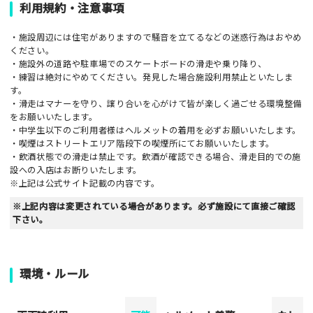
利用規約・注意事項
・施設周辺には住宅がありますので騒音を立てるなどの迷惑行為はおやめ
ください。
・施設外の道路や駐車場でのスケートボードの滑走や乗り降り、
・練習は絶対にやめてください。発見した場合施設利用禁止といたしま
す。
・滑走はマナーを守り、譲り合いを心がけて皆が楽しく過ごせる環境整備
をお願いいたします。
・中学生以下のご利用者様はヘルメットの着用を必ずお願いいたします。
・喫煙はストリートエリア階段下の喫煙所にてお願いいたします。
・飲酒状態での滑走は禁止です。飲酒が確認できる場合、滑走目的での施
設への入店はお断りいたします。
※上記は公式サイト記載の内容です。
※上記内容は変更されている場合があります。必ず施設にて直接ご確認
下さい。
環境・ルール