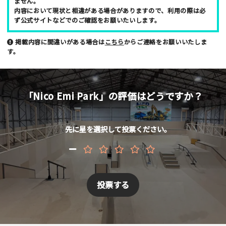
ません。
内容において現状と相違がある場合がありますので、利用の際は必
年齢
ず公式サイトなどでのご確認をお願いたいします。
10代
20代
30代
40代
掲載内容に間違いがある場合は
こちら
からご連絡をお願いいたしま
す。
お名前 （非公開/任意）
「Nico Emi Park」の評価はどうですか？
メールアドレス （非公開/任意）
先に星を選択して投票ください。
当サイトへメッセージなどございましたら
スパム防止のため「スケパ」と入力ください