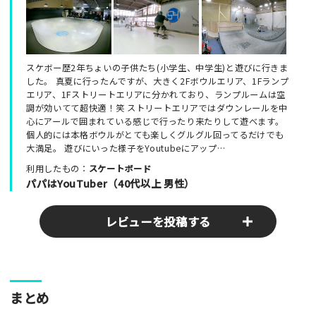
スケボー歴2年ちょいの子供たち(小学生、中学生)と遊びに行きま
した。 真夏に行ったんですが、大きく2Fボウルエリア、1Fランプ
エリア、1Fストリートエリアに分かれており、ランプルームは空
調が効いてて超快適！笑 ストリートエリアではダウンレールを中
心にアールで囲まれている感じで行ったり来たりして遊べます。
個人的には本格ボウルがとても楽しくグルグル回ってるだけでも
大満足。 遊びにいった様子をYoutubeにアップ…
利用したもの：
スケートボード
パパはYouTuber（40代以上 男性）
レビューを投稿する
ここのパークやスポットの感想をぜひお寄せください！みんな
まとめ
の参考となります！