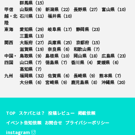
群馬県（
15
）
甲信
山梨県（
9
）
新潟県（
22
）
長野県（
27
）
富山県（
10
）
越・北
石川県（
11
）
福井県（
10
）
陸
東海
愛知県（
29
）
岐阜県（
17
）
静岡県（
23
）
三重県（
13
）
関西
大阪府（
27
）
兵庫県（
25
）
京都府（
15
）
滋賀県（
19
）
奈良県（
6
）
和歌山県（
7
）
中国・
鳥取県（
9
）
島根県（
10
）
岡山県（
18
）
広島県（
23
）
四国
山口県（
7
）
徳島県（
7
）
香川県（
4
）
愛媛県（
6
）
高知県（
7
）
九州
福岡県（
32
）
佐賀県（
6
）
長崎県（
9
）
熊本県（
7
）
大分県（
6
）
宮崎県（
9
）
鹿児島県（
8
）
沖縄県（
20
）
TOP
スケパとは？
投稿レビュー
掲載依頼
イベント告知依頼
お問合せ
プライバシーポリシー
instagram