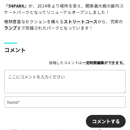
『
54PARK
』が、2024年より場所を変え、関東最大級の屋内ス
レビュータイトル（※必須）
ケートパークとなってリニューアルオープンしました！
種類豊富なセクションを構える
ストリートコース
から、充実の
ランプ
まで完備されたパークとなっています！
レビュー本文（※必須）
コメント
投稿したコメントは
一定時間編集
ができます。
利用したもの
スケートボード
インラインスケート
BMX
スクーター
その他
N
a
満足度評価
m
E
最高！
よかった！
ふつう
いまいち
e
m
最悪
*
a