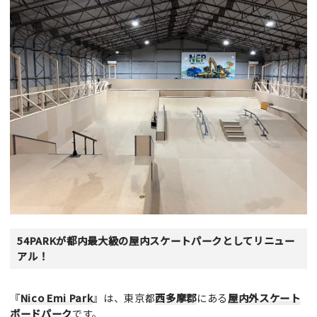
54PARKが都内最大級の屋内スケートパークとしてリニュー
アル！
『
Nico Emi Park
』は、東京都
西多摩郡
にある
屋内外スケート
ボードパーク
です。