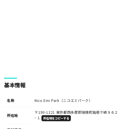
基本情報
名称
Nico Emi Park（ニコエミパーク）
〒190-1221
東京都西多摩郡瑞穂町箱根ケ崎９６２
所在地
−１
所在地をコピーする