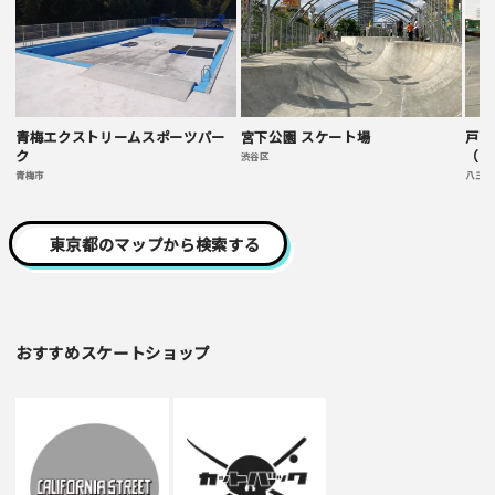
青梅エクストリームスポーツパー
宮下公園 スケート場
戸吹
ク
（プ
渋谷区
青梅市
八王子
東京都のマップから検索する
おすすめスケートショップ