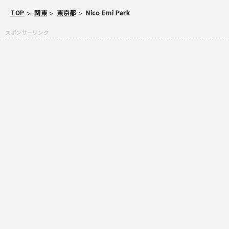
TOP
関東
東京都
Nico Emi Park
ご注意事項
・ご投稿後、約１～２日以内の掲載となります。
・簡単なご感想の場合はコメント掲示板をご利用下さい。
・一方的な誹謗中傷の内容は掲載いたしかねます。