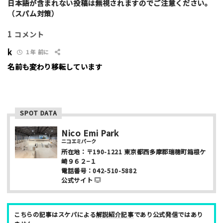
i
日本語が含まれない投稿は無視されますのでご注意ください。
該当する項目を選択して下さい（複数可能）
l
（スパム対策）
上級者向け
初心者向け
ファミリー向け
1
コメント
利用者多い
利用者少ない
女性多い
セクション多い
セクション少ない
k
1 年 前に
名前も変わり移転しています
写真など
SPOT DATA
Nico Emi Park
ニコエミパーク
所在地：
〒190-1221
東京都西多摩郡瑞穂町箱根ケ
ニックネーム （任意/公開）
崎９６２−１
電話番号：
042-510-5882
公式サイト
性別
こちらの記事はスケパによる
解説紹介記事
であり公式発信ではあり
男性
女性