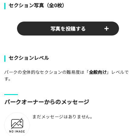
セクション写真（全0枚）
写真を投稿する
パークやスポットの写真をぜひお送りください！あなたの写真
セクションレベル
がみんなの参考となります！
パークの全体的なセクションの難易度は「
全般向け
」レベルで
写真
す。
[text photo1alt placeholder "写真の解説※任意]
パークオーナーからのメッセージ
写真
まだメッセージはありません。
[text photo2alt placeholder "写真の解説※任意]