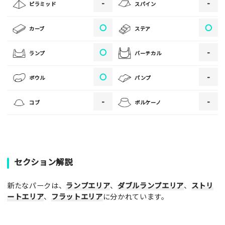
[text photo3alt placeholder "写真の解説※任意]
-
-
ピラミッド
スパイン
〇
〇
カーブ
ステア
ご注意事項
〇
-
ランプ
バーチカル
・ご投稿後、約１～２日以内の掲載となります。
〇
-
ボウル
パンプ
・人物の顔が写っている場合はモザイク処理を行います。
・画像の規定サイズは横幅640px以上となります。
-
-
コブ
ボルケーノ
・投稿後に反映されない場合はお問い合わせからご連絡くださ
い。
セクション解説
新たなパークは、
ランプエリア
、
ダブルランプエリア
、
ストリ
ートエリア
、
フラットエリア
に分かれています。