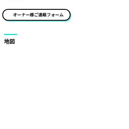
写真
オーナー様ご連絡フォーム
[text photo3alt placeholder "写真の解説※任意]
地図
ご注意事項
・ご投稿後、約１～２日以内の掲載となります。
・人物の顔が写っている場合はモザイク処理を行います。
・画像の規定サイズは横幅640px以上となります。
・投稿後に反映されない場合はお問い合わせからご連絡くださ
い。