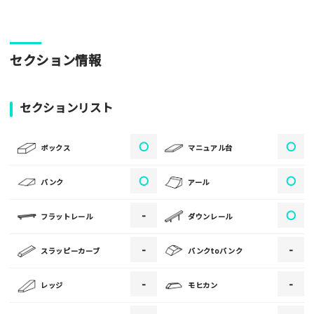
パークやスポットの写真をぜひお送りください！あなたの写真
セクション情報
がみんなの参考となります！
写真
セクションリスト
〇
〇
[text photo1alt placeholder "写真の解説※任意]
ボックス
マニュアル台
写真
〇
〇
バンク
アール
-
〇
フラットレール
ダウンレール
[text photo2alt placeholder "写真の解説※任意]
-
-
スラッピーカーブ
バンクtoバンク
写真
-
-
レッジ
モヒカン