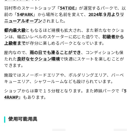
羽村市のスケートショップ『
54TIDE
』が運営するパークで、以
前の「
54PARK
」から場所と名前を変えて、
2024年９月よりリ
ニューアルオープン
されました。
都内最大級
ともなるほど規模も拡大され、また新たなセクショ
ンは、幅広いレベルのスケーターに応じた造りで、
初級者から
上級者まで
が存分に楽しめるパークとなっています。
屋内なので、
雨の日でも滑ることができ
、コンディションも保
たれた
良好なセクション環境
で快適にスケートを楽しむことが
できます。
施設ではスノーボードエリアや、ボルダリングエリア、バーベ
キューエリア、シャワールームなども設けられています。
ショップからは車で１５分程となります。また姉妹パークで『
5
4RAMP
』もあります。
使用可能用具