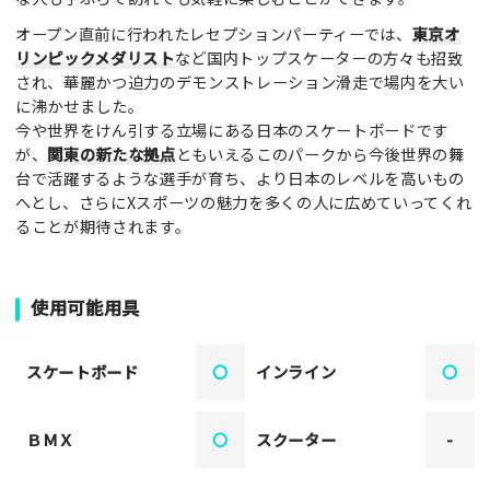
オープン直前に行われたレセプションパーティーでは、
東京オ
リンピックメダリスト
など国内トップスケーターの方々も招致
され、華麗かつ迫力のデモンストレーション滑走で場内を大い
に沸かせました。
今や世界をけん引する立場にある日本のスケートボードです
が、
関東の新たな拠点
ともいえるこのパークから今後世界の舞
台で活躍するような選手が育ち、より日本のレベルを高いもの
へとし、さらにXスポーツの魅力を多くの人に広めていってくれ
ることが期待されます。
使用可能用具
スケートボード
〇
インライン
〇
ＢＭＸ
〇
スクーター
-