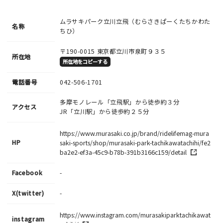
ムラサキパーク立川立飛（むらさきぱーくたちかわた
名称
ちひ）
〒190-0015
東京都立川市泉町９３５
所在地
所在地をコピーする
電話番号
042-506-1701
多摩モノレール「立飛駅」から徒歩約３分
アクセス
JR「立川駅」から徒歩約２５分
https://www.murasaki.co.jp/brand/ridelifemag-mura
HP
saki-sports/shop/murasaki-park-tachikawatachihi/fe2
ba2e2-ef3a-45c9-b78b-391b3166c159/detail
Facebook
-
X(twitter)
-
https://www.instagram.com/murasakiparktachikawat
instagram