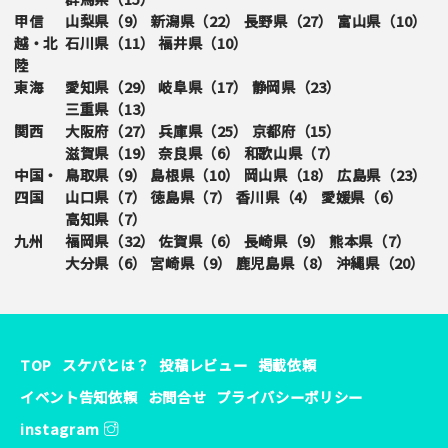
甲信
山梨県（
9
）
新潟県（
22
）
長野県（
27
）
富山県（
10
）
越・北
石川県（
11
）
福井県（
10
）
陸
東海
愛知県（
29
）
岐阜県（
17
）
静岡県（
23
）
三重県（
13
）
関西
大阪府（
27
）
兵庫県（
25
）
京都府（
15
）
滋賀県（
19
）
奈良県（
6
）
和歌山県（
7
）
中国・
鳥取県（
9
）
島根県（
10
）
岡山県（
18
）
広島県（
23
）
四国
山口県（
7
）
徳島県（
7
）
香川県（
4
）
愛媛県（
6
）
高知県（
7
）
九州
福岡県（
32
）
佐賀県（
6
）
長崎県（
9
）
熊本県（
7
）
大分県（
6
）
宮崎県（
9
）
鹿児島県（
8
）
沖縄県（
20
）
TOP
スケパとは？
投稿レビュー
掲載依頼
イベント告知依頼
お問合せ
プライバシーポリシー
instagram