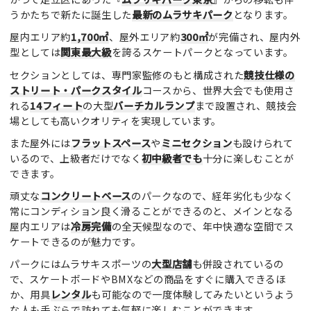
うかたちで新たに誕生した
最新のムラサキパーク
となります。
屋内エリア約
1,700㎡
、屋外エリア約
300㎡
が完備され、屋内外
型としては
関東最大級
を誇るスケートパークとなっています。
セクションとしては、専門家監修のもと構成された
競技仕様の
ストリート・パークスタイル
コースから、世界大会でも使用さ
れる
14フィート
の大型
バーチカルランプ
まで設置され、競技会
場としても高いクオリティを実現しています。
また屋外には
フラットスペース
や
ミニセクション
も設けられて
いるので、上級者だけでなく
初中級者でも
十分に楽しむことが
できます。
頑丈な
コンクリートベース
のパークなので、経年劣化も少なく
常にコンディション良く滑ることができるのと、メインとなる
屋内エリアは
冷房完備
の全天候型なので、年中快適な空間でス
ケートできるのが魅力です。
パークにはムラサキスポーツの
大型店舗
も併設されているの
で、スケートボードやBMXなどの商品をすぐに購入できるほ
か、用具
レンタル
も可能なので一度体験してみたいというよう
な人も手ぶらで訪れても気軽に楽しむことができます。