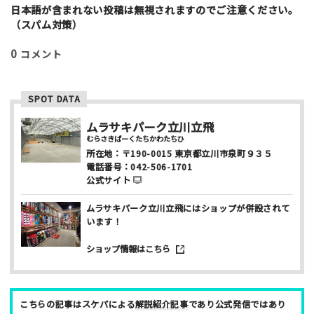
i
日本語が含まれない投稿は無視されますのでご注意ください。
l
（スパム対策）
0
コメント
SPOT DATA
ニックネーム （任意/公開）
ムラサキパーク立川立飛
むらさきぱーくたちかわたちひ
所在地：
〒190-0015
東京都立川市泉町９３５
電話番号：
042-506-1701
性別
公式サイト
男性
女性
ムラサキパーク立川立飛にはショップが併設されて
います！
年齢
ショップ情報はこちら
10代
20代
30代
40代
お名前 （非公開/任意）
こちらの記事はスケパによる
解説紹介記事
であり公式発信ではあり