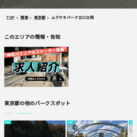
・ご投稿後、約１～２日以内の掲載となります。
・簡単なご感想の場合はコメント掲示板をご利用下さい。
TOP
関東
東京都
ムラサキパーク立川立飛
・一方的な誹謗中傷の内容は掲載いたしかねます。
このエリアの情報・告知
東京都の他のパークスポット
scroll
PARK
PARK
PARK