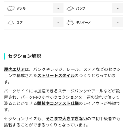
・ご投稿後、約１～２日以内の掲載となります。
-
-
ボウル
パンプ
・人物の顔が写っている場合はモザイク処理を行います。
・画像の規定サイズは横幅640px以上となります。
-
-
コブ
ボルケーノ
・投稿後に反映されない場合はお問い合わせからご連絡くださ
い。
セクション解説
屋内エリア
は、バンクやレッジ、レール、ステアなどのセクシ
ョンで構成された
ストリートスタイル
のつくりとなっていま
す。
パークサイドには加速できるステージバンクやアールなどが設
置され、パーク内のすべてのセクションを一連の流れで使って
滑ることができる
競技やコンテスト仕様
のレイアウトが特徴で
す。
セクションサイズも、
そこまで大きすぎない
ので初中級者でも
挑戦することができるつくりとなっています。