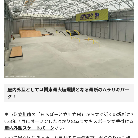
屋内外型としては関東最大級規模となる最新のムラサキパー
ク！
東京都
立川市
の「ららぽーと立川立飛」からすぐ近くの場所に2
023年７月にオープンしたばかりのムラサキスポーツが手掛ける
屋内外型スケートパーク
です。
かつて足立区にあった『
ムラサキパーク東京
』からの移転も伴