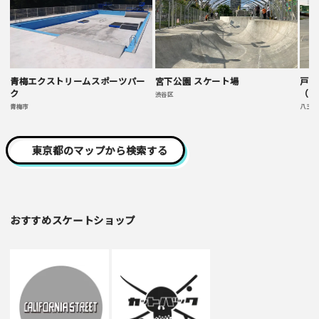
青梅エクストリームスポーツパー
宮下公園 スケート場
戸吹
ク
（プ
渋谷区
青梅市
八王子
東京都のマップから検索する
おすすめスケートショップ