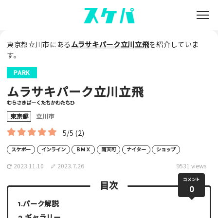
東京都立川市にある
ムラサキパーク立川立飛
を紹介していま
す。
PARK
ムラサキパーク立川立飛
むらさきぱーくたちかわたちひ
東京都
立川市
5/5
(2)
スケボー
インライン
ＢＭＸ
雨天可
ナイター
ショップ
2023.11.10
2023.7.26
9531 views
コメント
目次
0
パーク解説
ギャラリー