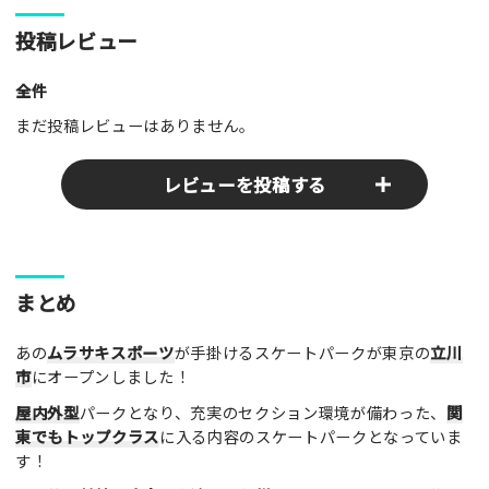
投稿レビュー
全件
まだ投稿レビューはありません。
レビューを投稿する
ここのパークやスポットの感想をぜひお寄せください！みんな
まとめ
の参考となります！
あの
ムラサキスポーツ
が手掛けるスケートパークが東京の
立川
レビュータイトル（※必須）
市
にオープンしました！
屋内外型
パークとなり、充実のセクション環境が備わった、
関
東でもトップクラス
に入る内容のスケートパークとなっていま
レビュー本文（※必須）
す！