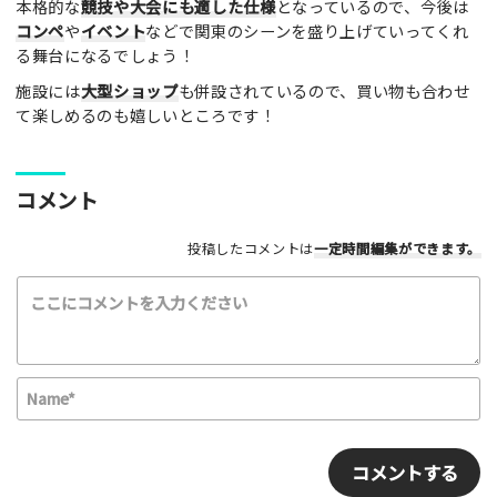
本格的な
競技や大会にも適した仕様
となっているので、今後は
コンペ
や
イベント
などで関東のシーンを盛り上げていってくれ
る舞台になるでしょう！
施設には
大型ショップ
も併設されているので、買い物も合わせ
て楽しめるのも嬉しいところです！
利用したもの
スケートボード
インラインスケート
BMX
スクーター
その他
コメント
満足度評価
投稿したコメントは
一定時間編集
ができます。
最高！
よかった！
ふつう
いまいち
最悪
該当する項目を選択して下さい（複数可能）
N
上級者向け
初心者向け
ファミリー向け
a
利用者多い
利用者少ない
女性多い
m
E
セクション多い
セクション少ない
e
m
*
a
写真など