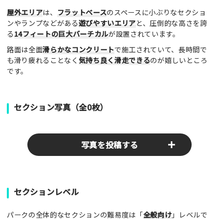
屋外エリア
は、
フラットベース
のスペースに小ぶりなセクショ
ンやランプなどがある
遊びやすいエリア
と、圧倒的な高さを誇
る
14フィートの巨大バーチカル
が設置されています。
路面は全面
滑らかなコンクリート
で施工されていて、長時間で
も滑り疲れることなく
気持ち良く滑走できる
のが嬉しいところ
です。
セクション写真（全0枚）
写真を投稿する
パークやスポットの写真をぜひお送りください！あなたの写真
セクションレベル
がみんなの参考となります！
パークの全体的なセクションの難易度は「
全般向け
」レベルで