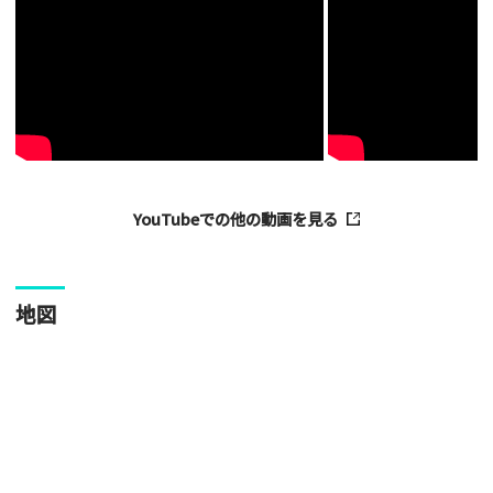
・ご投稿後、約１～２日以内の掲載となります。
・人物の顔が写っている場合はモザイク処理を行います。
・画像の規定サイズは横幅640px以上となります。
・投稿後に反映されない場合はお問い合わせからご連絡くださ
い。
YouTubeでの他の動画を見る
地図