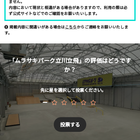
ません。
内容において現状と相違がある場合がありますので、利用の際は必
ず公式サイトなどでのご確認をお願いたいします。
メールアドレス （非公開/任意）
掲載内容に間違いがある場合は
こちら
からご連絡をお願いいたしま
す。
当サイトへメッセージなどございましたら
「ムラサキパーク立川立飛」の評価はどうです
か？
スパム防止のため「スケパ」と入力ください
先に星を選択して投票ください。
ご注意事項