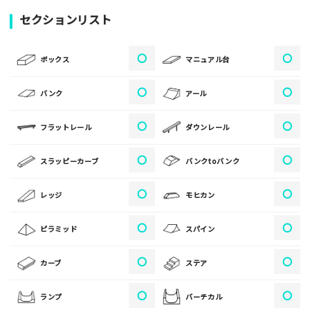
写真
セクションリスト
〇
〇
[text photo1alt placeholder "写真の解説※任意]
ボックス
マニュアル台
写真
〇
〇
バンク
アール
〇
〇
フラットレール
ダウンレール
[text photo2alt placeholder "写真の解説※任意]
〇
〇
スラッピーカーブ
バンクtoバンク
写真
〇
〇
レッジ
モヒカン
[text photo3alt placeholder "写真の解説※任意]
〇
〇
ピラミッド
スパイン
〇
〇
カーブ
ステア
ご注意事項
〇
〇
ランプ
バーチカル