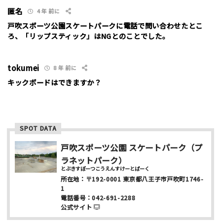
匿名
4 年 前に
年齢
戸吹スポーツ公園スケートパークに電話で問い合わせたとこ
10代
20代
30代
40代
ろ、「リップスティック」はNGとのことでした。
お名前 （非公開/任意）
tokumei
8 年 前に
キックボードはできますか？
メールアドレス （非公開/任意）
SPOT DATA
当サイトへメッセージなどございましたら
戸吹スポーツ公園 スケートパーク（プ
ラネットパーク）
とぶきすぽーつこうえんすけーとぱーく
所在地：
〒192-0001
東京都八王子市戸吹町1746-
1
電話番号：
042-691-2288
公式サイト
スパム防止のため「スケパ」と入力ください