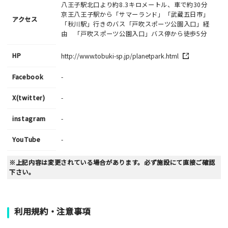
八王子駅北口より約8.3キロメートル、車で約30分
京王八王子駅から「サマーランド」「武蔵五日市」
アクセス
「秋川駅」行きのバス「戸吹スポーツ公園入口」経
由 「戸吹スポーツ公園入口」バス停から徒歩5分
HP
http://www.tobuki-sp.jp/planetpark.html
Facebook
-
X(twitter)
-
instagram
-
YouTube
-
※上記内容は変更されている場合があります。必ず施設にて直接ご確認
下さい。
利用規約・注意事項