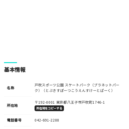
・ご投稿後、約１～２日以内の掲載となります。
・人物の顔が写っている場合はモザイク処理を行います。
・画像の規定サイズは横幅640px以上となります。
・投稿後に反映されない場合はお問い合わせからご連絡くださ
い。
基本情報
戸吹スポーツ公園 スケートパーク（プラネットパー
名称
ク）（とぶきすぽーつこうえんすけーとぱーく）
〒192-0001
東京都八王子市戸吹町1746-1
所在地
所在地をコピーする
電話番号
042-691-2288