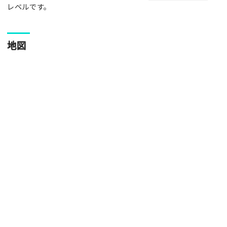
写真
レベルです。
[text photo1alt placeholder "写真の解説※任意]
地図
写真
[text photo2alt placeholder "写真の解説※任意]
写真
[text photo3alt placeholder "写真の解説※任意]
ご注意事項