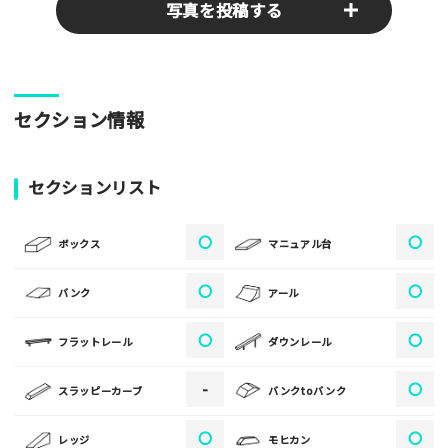
写真を投稿する
パークやスポットの写真をぜひお送りください！あなたの写真
セクション情報
がみんなの参考となります！
写真
セクションリスト
〇
〇
[text photo1alt placeholder "写真の解説※任意]
ボックス
マニュアル台
写真
〇
〇
バンク
アール
〇
〇
フラットレール
ダウンレール
[text photo2alt placeholder "写真の解説※任意]
-
〇
スラッピーカーブ
バンクtoバンク
写真
〇
〇
レッジ
モヒカン