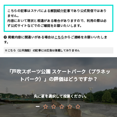
こちらの記事はスケパによる
解説紹介記事
であり公式発信ではあり
ません。
内容において現状と相違がある場合がありますので、利用の際は必
ず公式サイトなどでのご確認をお願いたいします。
ご注意事項
掲載内容に間違いがある場合は
こちら
からご連絡をお願いいたしま
・ご投稿後、約１～２日以内の掲載となります。
す。
・簡単なご感想の場合はコメント掲示板をご利用下さい。
※こちら（公共施設）の記事には広告は掲載しておりません
・一方的な誹謗中傷の内容は掲載いたしかねます。
「戸吹スポーツ公園 スケートパーク（プラネッ
トパーク）」の評価はどうですか？
先に星を選択して投票ください。