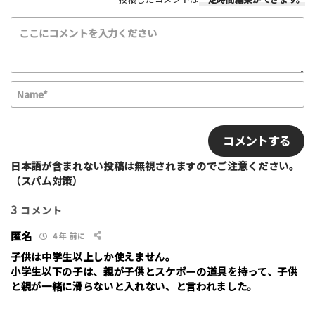
該当する項目を選択して下さい（複数可能）
上級者向け
初心者向け
ファミリー向け
利用者多い
利用者少ない
女性多い
セクション多い
セクション少ない
N
写真など
a
m
E
e
m
*
a
i
日本語が含まれない投稿は無視されますのでご注意ください。
l
（スパム対策）
3
コメント
ニックネーム （任意/公開）
匿名
4 年 前に
子供は中学生以上しか使えません。
小学生以下の子は、親が子供とスケボーの道具を持って、子供
性別
と親が一緒に滑らないと入れない、と言われました。
男性
女性