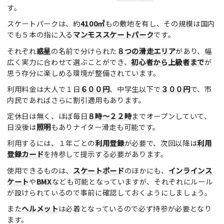
す。
スケートパークは、約
4100㎡
もの敷地を有し、その規模は国内
でも５本の指に入る
マンモススケートパーク
です。
それぞれ
惑星
の名前で分けられた
８つの滑走エリア
があり、幅
広く実力に合わせて選ぶことができ、
初心者から上級者まで
が
思う存分に楽しめる環境が整備されています。
利用料金は大人で１日
６００円
、中学生以下で
３００円
で、市
内民であればさらに割引適用もあります。
定休日は無く、ほぼ毎日
８時～２２時
までオープンしていて、
日没後は
照明
もありナイター滑走も可能です。
利用するには、１年ごとの
利用登録
が必要で、次回以降は
利用
登録カード
を持参して提示する必要があります。
使用できるものは、
スケートボード
のほかにも、
インラインス
ケート
や
BMX
なども可能となっていますが、それぞれにルール
が設けられているので事前に確認しておくようにしましょう。
また
ヘルメット
は必着となっているので必ず持参が必要となり
ます。