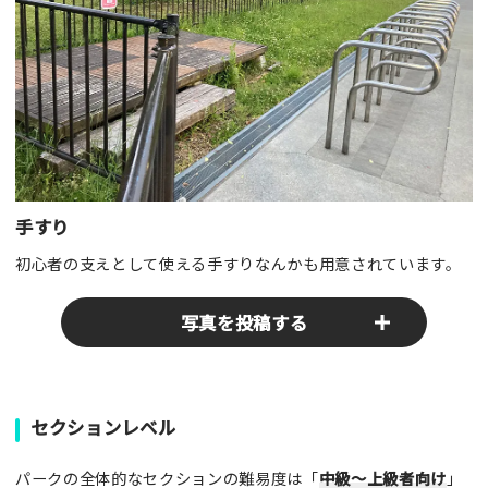
手すり
初心者の支えとして使える手すりなんかも用意されています。
写真を投稿する
パークやスポットの写真をぜひお送りください！あなたの写真
セクションレベル
がみんなの参考となります！
パークの全体的なセクションの難易度は「
中級～上級者向け
」