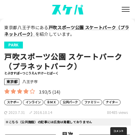
東京都八王子市にある
戸吹スポーツ公園 スケートパーク（プラ
ネットパーク）
を紹介しています。
PARK
戸吹スポーツ公園 スケートパーク
（プラネットパーク）
とぶきすぽーつこうえんすけーとぱーく
東京都
八王子市
3.93/5
(14)
スケボー
インライン
ＢＭＸ
公共パーク
ファミリー
ナイター
2023.7.31
2016.10.14
80485 views
※こちら（公共施設）の記事には広告は掲載しておりません
コメント
目次