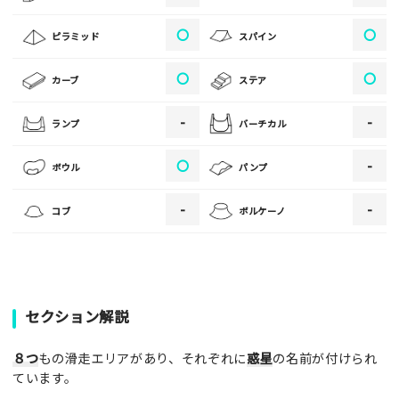
[text photo3alt placeholder "写真の解説※任意]
〇
〇
ピラミッド
スパイン
〇
〇
カーブ
ステア
ご注意事項
-
-
ランプ
バーチカル
・ご投稿後、約１～２日以内の掲載となります。
〇
-
ボウル
パンプ
・人物の顔が写っている場合はモザイク処理を行います。
・画像の規定サイズは横幅640px以上となります。
-
-
コブ
ボルケーノ
・投稿後に反映されない場合はお問い合わせからご連絡くださ
い。
セクション解説
８つ
もの滑走エリアがあり、それぞれに
惑星
の名前が付けられ
ています。