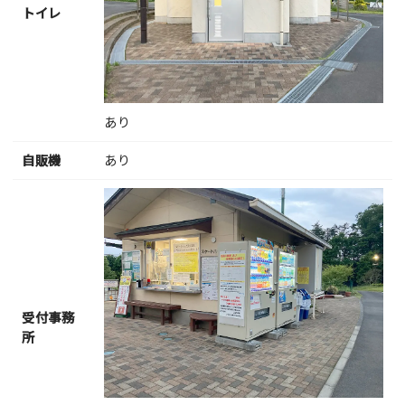
トイレ
あり
自販機
あり
受付事務
所