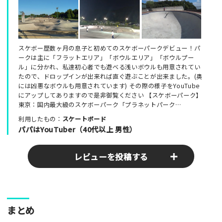
スケボー歴数ヶ月の息子と初めてのスケボーパークデビュー！パ
ークは主に「フラットエリア」「ボウルエリア」「ボウルプー
ル」に分かれ、私達初心者でも遊べる浅いボウルも用意されてい
たので、ドロップインが出来れば直ぐ遊ぶことが出来ました。(奥
には凶悪なボウルも用意されています) その際の様子をYouTube
にアップしてありますので是非御覧ください 【スケボーパーク】
東京：国内最大級のスケボーパーク「プラネットパーク…
利用したもの：
スケートボード
パパはYouTuber（40代以上 男性）
レビューを投稿する
ここのパークやスポットの感想をぜひお寄せください！みんな
まとめ
の参考となります！