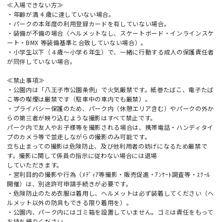
≪入場できない方≫
・年齢が満 4 歳に達していない場合。
・パークの本年度の利用登録カードを有していない場合。
・装備が不備の場合（ヘルメットなし、スケートボード・インラインスケ
ート・BMX 等装備基準と合致していない場合）。
・小学生以下（４歳～小学６年生）で、一緒に行動する成人の保護責任者
が同伴していない場合。
≪禁止事項≫
・公園内は「八王子市公園条例」で火気厳禁です。紙巻たばこ、電子たば
こ等の喫煙は厳禁です（駐車中の車内でも厳禁）。
・プライバシー保護のため、パーク内（休憩エリア含む）やパークの外か
らの第三者が映り込むような撮影はすべて禁止です。
パーク内で友人やお子様等を撮影される場合は、携帯電話・ハンディタイ
プのカメラ等で並走しながらの撮影のみ可能です。
立ち止まっての撮影は危険防止、及び他利用者の妨げになるため厳禁で
す。撮影に関して係員の指示に従わない場合には退場
していただきます。
・営利目的の撮影や行為（ﾒﾃﾞｨｱ等撮影・販売促進・ｱﾝｹｰﾄ調査等・ｽｸｰﾙ
開催）は、別途許可申請手続きが必要です。
・危険防止のため衣服は着用し、ヘルメットは必ず装着してください（ヘ
ルメット以外の防具もできる限り着用を）。
・公園内、パーク内にはゴミ箱を設置していません。ゴミは責任をもって
お持ち帰りください。