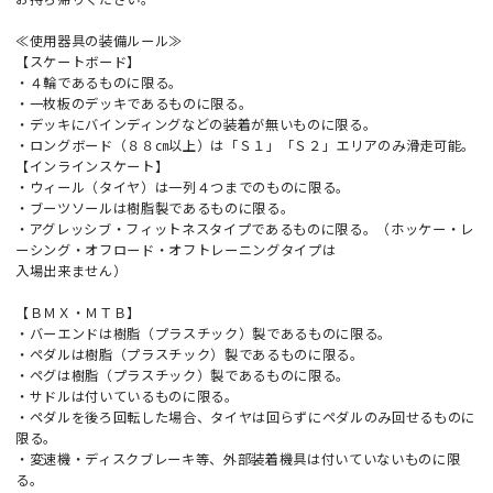
≪使用器具の装備ルール≫
【スケートボード】
・４輪であるものに限る。
・一枚板のデッキであるものに限る。
・デッキにバインディングなどの装着が無いものに限る。
・ロングボード（８８㎝以上）は「Ｓ１」「Ｓ２」エリアのみ滑走可能。
【インラインスケート】
・ウィール（タイヤ）は一列４つまでのものに限る。
・ブーツソールは樹脂製であるものに限る。
・アグレッシブ・フィットネスタイプであるものに限る。（ホッケー・レ
ーシング・オフロード・オフトレーニングタイプは
入場出来ません）
【ＢＭＸ・ＭＴＢ】
・バーエンドは樹脂（プラスチック）製であるものに限る。
・ペダルは樹脂（プラスチック）製であるものに限る。
・ペグは樹脂（プラスチック）製であるものに限る。
・サドルは付いているものに限る。
・ペダルを後ろ回転した場合、タイヤは回らずにペダルのみ回せるものに
限る。
・変速機・ディスクブレーキ等、外部装着機具は付いていないものに限
る。