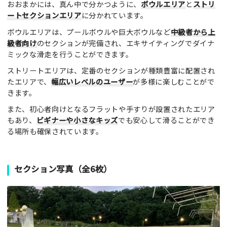
おおまかには、真ん中で分かつように、
ボウルエリア
と
ストリ
ートセクションエリア
に分かれています。
ボウルエリアは、プールボウルや巨大ボウルなど
中級者から上
級者向け
のセクションが完備され、エキサイティングでダイナ
ミックな滑走を行うことができます。
ストリートエリアは、定番のセクションが種類豊富に配置され
たエリアで、
幅広いレベルのユーザー
が多様に楽しむことがで
きます。
また、初心者向けとなるフラットや手すりが設置されたエリア
もあり、
ビギナーや小さなキッズ
でも安心して滑ることができ
る場所も確保されています。
セクション写真（全6枚）