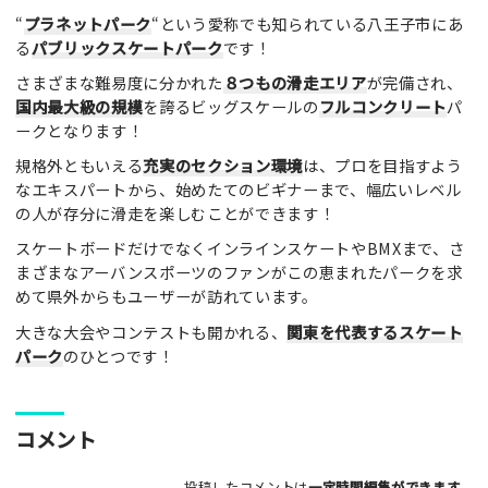
“
プラネットパーク
“という愛称でも知られている八王子市にあ
レビュータイトル（※必須）
る
パブリックスケートパーク
です！
さまざまな難易度に分かれた
８つもの滑走エリア
が完備され、
国内最大級の規模
を誇るビッグスケールの
フルコンクリート
パ
レビュー本文（※必須）
ークとなります！
規格外ともいえる
充実のセクション環境
は、プロを目指すよう
なエキスパートから、始めたてのビギナーまで、幅広いレベル
の人が存分に滑走を楽しむことができます！
スケートボードだけでなくインラインスケートやBMXまで、さ
まざまなアーバンスポーツのファンがこの恵まれたパークを求
利用したもの
めて県外からもユーザーが訪れています。
スケートボード
インラインスケート
BMX
大きな大会やコンテストも開かれる、
関東を代表するスケート
スクーター
その他
パーク
のひとつです！
満足度評価
コメント
最高！
よかった！
ふつう
いまいち
最悪
投稿したコメントは
一定時間編集
ができます。