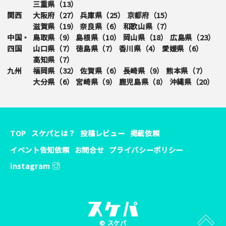
三重県（
13
）
関西
大阪府（
27
）
兵庫県（
25
）
京都府（
15
）
滋賀県（
19
）
奈良県（
6
）
和歌山県（
7
）
中国・
鳥取県（
9
）
島根県（
10
）
岡山県（
18
）
広島県（
23
）
四国
山口県（
7
）
徳島県（
7
）
香川県（
4
）
愛媛県（
6
）
高知県（
7
）
九州
福岡県（
32
）
佐賀県（
6
）
長崎県（
9
）
熊本県（
7
）
大分県（
6
）
宮崎県（
9
）
鹿児島県（
8
）
沖縄県（
20
）
TOP
スケパとは？
投稿レビュー
掲載依頼
イベント告知依頼
お問合せ
プライバシーポリシー
instagram
© スケパ