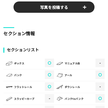
写真を投稿する
パークやスポットの写真をぜひお送りください！あなたの写真
セクション情報
がみんなの参考となります！
写真
セクションリスト
〇
-
[text photo1alt placeholder "写真の解説※任意]
ボックス
マニュアル台
写真
〇
〇
バンク
アール
〇
-
フラットレール
ダウンレール
[text photo2alt placeholder "写真の解説※任意]
-
〇
スラッピーカーブ
バンクtoバンク
写真