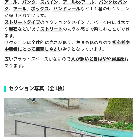
アール
、
バンク
、
スパイン
、
アールtoアール
、
バンクtoバン
ク
、
アール
、
ボックス
、
ハンドレール
など１１基のセクション
が設けられています。
ストリートタイプ
のセクションをメインで、パーク内には木々
や
縁石
などがあり
ストリート
のような感覚で楽しむことができ
ます。
セクションは全体的に高さが低く、角度も低めなので
初心者や
中級者にとって練習しやすい
造りとなっています。
広いフラットスペースがないので
人が多いときはやや窮屈感
は
あります。
セクション写真（全1枚）