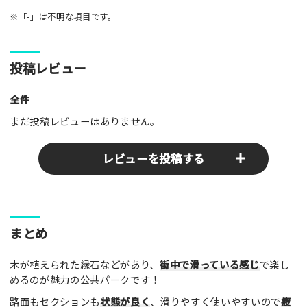
※「-」は不明な項目です。
投稿レビュー
全件
まだ投稿レビューはありません。
レビューを投稿する
ここのパークやスポットの感想をぜひお寄せください！みんな
まとめ
の参考となります！
木が植えられた縁石などがあり、
街中で滑っている感じ
で楽し
レビュータイトル（※必須）
めるのが魅力の公共パークです！
路面もセクションも
状態が良く
、滑りやすく使いやすいので
疲