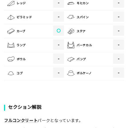
-
-
レッジ
モヒカン
[text photo3alt placeholder "写真の解説※任意]
-
-
ピラミッド
スパイン
〇
-
カーブ
ステア
ご注意事項
-
-
ランプ
バーチカル
・ご投稿後、約１～２日以内の掲載となります。
-
-
ボウル
パンプ
・人物の顔が写っている場合はモザイク処理を行います。
・画像の規定サイズは横幅640px以上となります。
-
-
コブ
ボルケーノ
・投稿後に反映されない場合はお問い合わせからご連絡くださ
い。
セクション解説
フルコンクリート
パークとなっています。