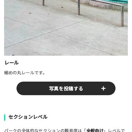
レール
細めの丸レールです。
写真を投稿する
パークやスポットの写真をぜひお送りください！あなたの写真
セクションレベル
がみんなの参考となります！
パークの全体的なセクションの難易度は「
全般向け
」レベルで