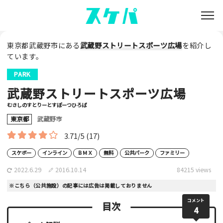
東京都武蔵野市にある
武蔵野ストリートスポーツ広場
を紹介し
ています。
PARK
武蔵野ストリートスポーツ広場
むさしのすとりーとすぽーつひろば
東京都
武蔵野市
3.71/5
(17)
スケボー
インライン
ＢＭＸ
無料
公共パーク
ファミリー
2022.6.29
2016.10.14
84215 views
※こちら（公共施設）の記事には広告は掲載しておりません
コメント
目次
4