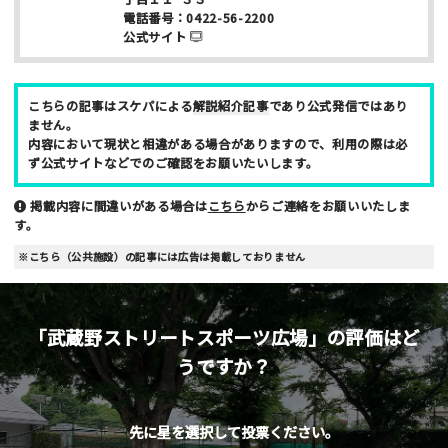
電話番号：
0422-56-2200
ご注意事項
公式サイト
・ご投稿後、約１～２日以内の掲載となります。
・簡単なご感想の場合はコメント掲示板をご利用下さい。
こちらの記事はスケパによる
解説紹介記事
であり公式発信ではあり
ません。
・一方的な誹謗中傷の内容は掲載いたしかねます。
内容において現状と相違がある場合がありますので、利用の際は必
ず公式サイトなどでのご確認をお願いたいします。
掲載内容に間違いがある場合は
こちら
からご連絡をお願いいたしま
す。
※こちら（公共施設）の記事には広告は掲載しておりません
「武蔵野ストリートスポーツ広場」の評価はど
うですか？
先に星を選択して投票ください。