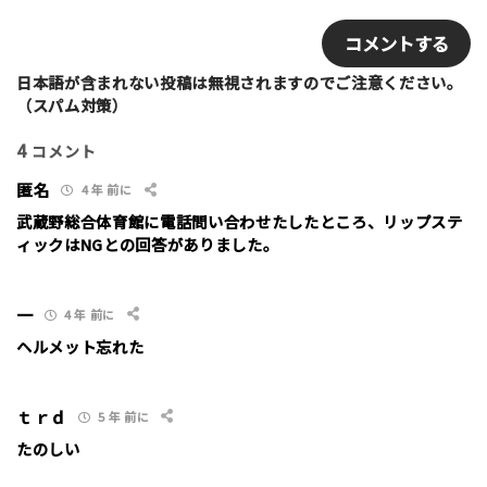
m
E
セクション多い
セクション少ない
e
m
*
a
写真など
i
日本語が含まれない投稿は無視されますのでご注意ください。
l
（スパム対策）
4
コメント
匿名
4 年 前に
武蔵野総合体育館に電話問い合わせたしたところ、リップステ
ィックはNGとの回答がありました。
ニックネーム （任意/公開）
一
4 年 前に
ヘルメット忘れた
性別
男性
女性
ｔｒｄ
5 年 前に
年齢
たのしい
10代
20代
30代
40代