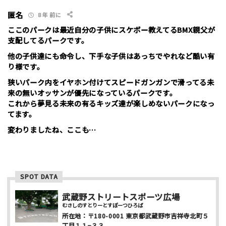
お名前 （非公開/任意）
匿名
8 年 前に
ここのパークは最近自分の子供にスケボー教えてるBMX親父が
支配してるパークです。
他の子供達にも命令し、下手な子供はあっちでやれなど酷い有
メールアドレス （非公開/任意）
り様です。
狭いパーク内をイヤホン付けてスピードガンガンで滑ってる未
来の無いオッサンが優先になっているパークです。
当サイトへメッセージなどございましたら
これから夢見る未来の有るキッズ達が楽しめないパークになっ
てます。
変わりましたね、ここも…
スパム防止のため「スケパ」と入力ください
SPOT DATA
武蔵野ストリートスポーツ広場
むさしのすとりーとすぽーつひろば
所在地：
〒180-0001
東京都武蔵野市吉祥寺北町５
丁目１１−３３