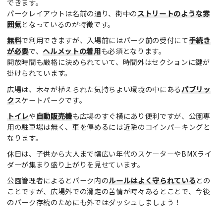
できます。
パークレイアウトは名前の通り、街中の
ストリートのような雰
囲気
となっているのが特徴です。
無料
で利用できますが、入場前にはパーク前の受付にて
手続き
が必要
で、
ヘルメットの着用
も必須となります。
開放時間も厳格に決められていて、時間外はセクションに鍵が
掛けられています。
広場は、木々が植えられた気持ちよい環境の中にある
パブリッ
ク
スケートパークです。
トイレ
や
自動販売機
も広場のすぐ横にあり便利ですが、公園専
用の駐車場は無く、車を停めるには近隣のコインパーキングと
なります。
休日は、子供から大人まで幅広い年代のスケーターやBMXライ
ダーが集まり盛り上がりを見せています。
公園管理者によるとパーク内の
ルールはよく守られている
との
ことですが、広場外での滑走の苦情が時々あるとことで、今後
のパーク存続のためにも外ではダッシュしましょう！