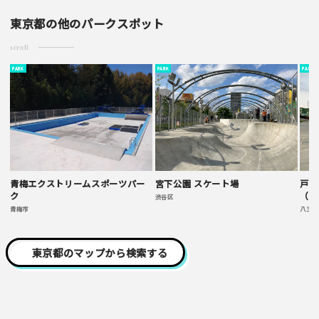
東京都の他のパークスポット
scroll
PARK
PARK
PARK
青梅エクストリームスポーツパー
宮下公園 スケート場
戸吹
ク
（プ
渋谷区
青梅市
八王子
東京都のマップから検索する