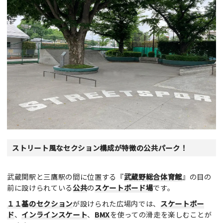
ストリート風なセクション構成が特徴の公共パーク！
武蔵関駅と三鷹駅の間に位置する『
武蔵野総合体育館
』の目の
前に設けられている
公共
の
スケートボード場
です。
１１基のセクション
が設けられた広場内では、
スケートボー
ド
、
インラインスケート
、
BMX
を使っての滑走を楽しむことが