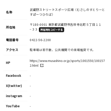
・ご投稿後、約１～２日以内の掲載となります。
武蔵野ストリートスポーツ広場（むさしのすとりーと
・人物の顔が写っている場合はモザイク処理を行います。
名称
すぽーつひろば）
・画像の規定サイズは横幅640px以上となります。
〒180-0001
東京都武蔵野市吉祥寺北町５丁目１１
・投稿後に反映されない場合はお問い合わせからご連絡くださ
所在地
−３３
所在地をコピーする
い。
電話番号
0422-56-2200
アクセス
駐車場は若干数、公共機関での来場推奨です。
https://www.musashino.or.jp/sports/1001550/100157
HP
2.html
Facebook
-
X(twitter)
-
instagram
-
YouTube
-