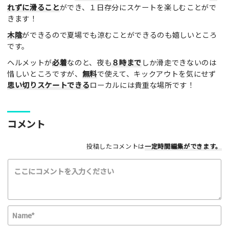
れずに滑ること
ができ、１日存分にスケートを楽しむことがで
レビュー本文（※必須）
きます！
木陰
ができるので夏場でも涼むことができるのも嬉しいところ
です。
ヘルメットが
必着
なのと、夜も
８時まで
しか滑走できないのは
惜しいところですが、
無料
で使えて、キックアウトを気にせず
思い切りスケートできる
ローカルには貴重な場所です！
利用したもの
スケートボード
インラインスケート
BMX
スクーター
その他
コメント
満足度評価
投稿したコメントは
一定時間編集
ができます。
最高！
よかった！
ふつう
いまいち
最悪
該当する項目を選択して下さい（複数可能）
N
上級者向け
初心者向け
ファミリー向け
a
利用者多い
利用者少ない
女性多い