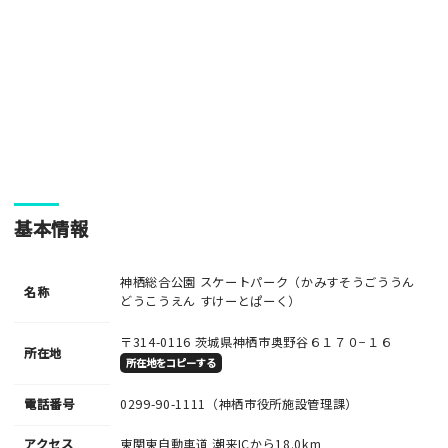
・人物の顔が写っている場合はモザイク処理を行います。
・画像の規定サイズは横幅640px以上となります。
・投稿後に反映されない場合はお問い合わせからご連絡くださ
い。
基本情報
神栖総合公園 スケートパーク（かみすそうごううん
名称
どうこうえん すけーとぱーく）
〒314-0116
茨城県神栖市奥野谷６１７０−１６
所在地
所在地をコピーする
電話番号
0299-90-1111
（神栖市役所施設管理課）
アクセス
東関東自動車道 潮来ICから18.0km