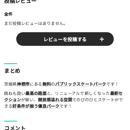
投稿レビュー
全件
まだ投稿レビューはありません。
レビューを投稿する
ここのパークやスポットの感想をぜひお寄せください！みんな
まとめ
の参考となります！
茨城県
神栖市
にある
無料
の
パブリックスケートパーク
です！
レビュータイトル（※必須）
跳ねも良い
最高の路面
と、リニューアルで新しくなった
最新セ
クション
が揃い、
開放感溢れる空間
でのびのびとスケートがで
きる
好条件が揃う優良パーク
です！
レビュー本文（※必須）
コメント