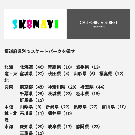
都道府県別でスケートパークを探す
北海
北海道（
46
）
青森県（
10
）
岩手県（
13
）
道・東
宮城県（
22
）
秋田県（
4
）
山形県（
6
）
福島県（
12
）
北
関東
東京都（
45
）
神奈川県（
29
）
埼玉県（
44
）
千葉県（
29
）
茨城県（
23
）
栃木県（
19
）
群馬県（
15
）
甲信
山梨県（
9
）
新潟県（
22
）
長野県（
27
）
富山県（
10
）
越・北
石川県（
11
）
福井県（
10
）
陸
東海
愛知県（
29
）
岐阜県（
17
）
静岡県（
23
）
三重県（
13
）