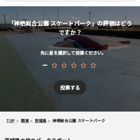
メールアドレス （非公開/任意）
「神栖総合公園 スケートパーク」の評価はどう
ですか？
当サイトへメッセージなどございましたら
先に星を選択して投票ください。
スパム防止のため「スケパ」と入力ください
ご注意事項
TOP
関東
茨城県
神栖総合公園 スケートパーク
・ご投稿後、約１～２日以内の掲載となります。
・簡単なご感想の場合はコメント掲示板をご利用下さい。