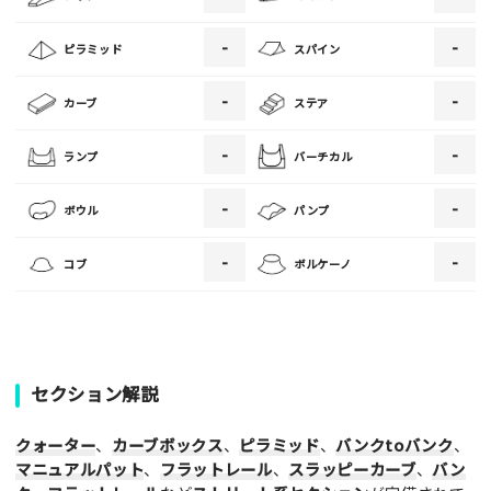
[text photo3alt placeholder "写真の解説※任意]
-
-
ピラミッド
スパイン
-
-
カーブ
ステア
ご注意事項
-
-
ランプ
バーチカル
・ご投稿後、約１～２日以内の掲載となります。
-
-
ボウル
パンプ
・人物の顔が写っている場合はモザイク処理を行います。
・画像の規定サイズは横幅640px以上となります。
-
-
コブ
ボルケーノ
・投稿後に反映されない場合はお問い合わせからご連絡くださ
い。
セクション解説
クォーター
、
カーブボックス
、
ピラミッド
、
バンクtoバンク
、
マニュアルパット
、
フラットレール
、
スラッピーカーブ
、
バン