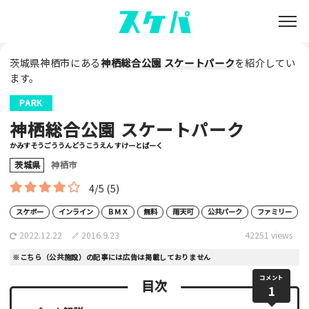
茨城県神栖市にある
神栖総合公園 スケートパーク
を紹介してい
ます。
PARK
神栖総合公園 スケートパーク
かみすそうごううんどうこうえん すけーとぱーく
茨城県
神栖市
4/5
(5)
スケボー
インライン
ＢＭＸ
無料
雨天可
公共パーク
ファミリー
2022.12.22
2016.9.23
42251 views
※こちら（公共施設）の記事には広告は掲載しておりません
コメント
目次
1