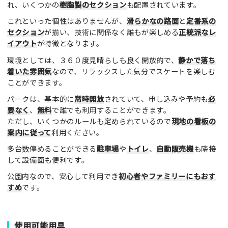
れ、いくつかの
樹脂製のセクション
も配置されています。
これといった個性はありませんが、
滑らかなの路面
と
定番系の
セクション
が揃い、技術に関係なく誰もが楽しめる
正統派なレ
イアウト
が特徴となります。
環境としては、３６０度見晴らしも良く開放的で、
静かで落ち
着いた雰囲気
なので、リラックスした気分でスケートを楽しむ
ことができます。
パークは、基本的に
常時開放
されていて、申し込みや予約も
必
要なく
、
無料
で誰でも利用することができます。
ただし、いくつかのルールも定められているので
現地の看板の
案内に従って
利用ください。
多台数停めることができる
駐車場
や
トイレ
、
自動販売機
も隣接
して設備面も便利です。
公園内なので、安心して利用でき
初心者やファミリーにもおす
すめ
です。
使用可能用具