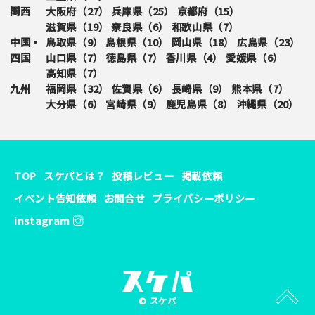
関西
大阪府（
27
）
兵庫県（
25
）
京都府（
15
）
滋賀県（
19
）
奈良県（
6
）
和歌山県（
7
）
中国・
鳥取県（
9
）
島根県（
10
）
岡山県（
18
）
広島県（
23
）
四国
山口県（
7
）
徳島県（
7
）
香川県（
4
）
愛媛県（
6
）
高知県（
7
）
九州
福岡県（
32
）
佐賀県（
6
）
長崎県（
9
）
熊本県（
7
）
大分県（
6
）
宮崎県（
9
）
鹿児島県（
8
）
沖縄県（
20
）
TOP
スケパとは？
投稿レビュー
掲載依頼
イベント告知依頼
お問合せ
プライバシーポリシー
instagram
© スケパ