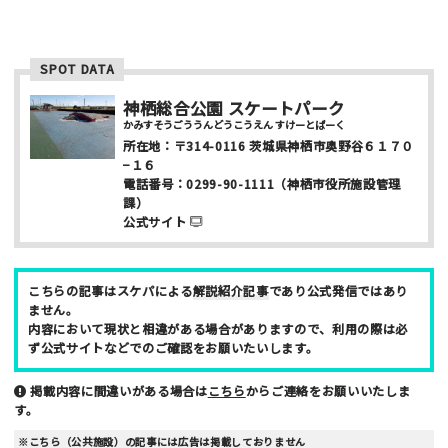
SPOT DATA
神栖総合公園 スケートパーク
かみすそうごううんどうこうえん すけーとぱーく
ニックネーム （任意/公開）
所在地：
〒314-0116
茨城県神栖市奥野谷６１７０
−１６
電話番号：
0299-90-1111
（神栖市役所施設管理
課）
性別
公式サイト
男性
女性
こちらの記事はスケパによる
解説紹介記事
であり公式発信ではあり
年齢
ません。
内容において現状と相違がある場合がありますので、利用の際は必
10代
20代
30代
40代
ず公式サイトなどでのご確認をお願いたいします。
お名前 （非公開/任意）
掲載内容に間違いがある場合は
こちら
からご連絡をお願いいたしま
す。
※こちら（公共施設）の記事には広告は掲載しておりません