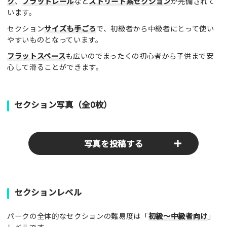
ク
、
フラットレール
など
ストリート系セクション
が完備されて
います。
セクション
サイズも手ごろ
で、初級者から中級者にとって使い
やすいものとなっています。
フラットスペース
も広いのでまったくの初心者から子供まで安
心して滑ることができます。
セクション写真（全0枚）
写真を投稿する
パークやスポットの写真をぜひお送りください！あなたの写真
セクションレベル
がみんなの参考となります！
パークの全体的なセクションの難易度は「
初級～中級者向け
」
写真
レベルです。