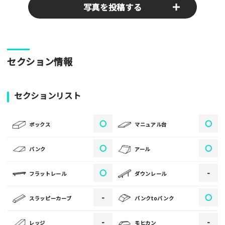
写真を投稿する
パークやスポットの写真をぜひお送りください！あなたの写真
セクション情報
がみんなの参考となります！
写真
セクションリスト
〇
〇
[text photo1alt placeholder "写真の解説※任意]
ボックス
マニュアル台
写真
〇
〇
バンク
アール
〇
-
フラットレール
ダウンレール
[text photo2alt placeholder "写真の解説※任意]
-
〇
スラッピーカーブ
バンクtoバンク
写真
-
-
レッジ
モヒカン