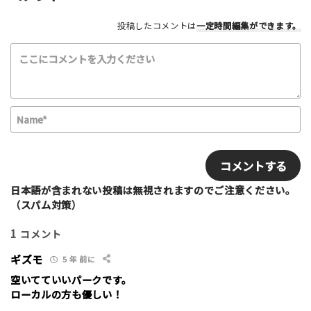
投稿したコメントは
一定時間編集
ができます。
利用したもの
スケートボード
インラインスケート
BMX
スクーター
その他
N
a
満足度評価
m
E
最高！
よかった！
ふつう
いまいち
e
m
最悪
*
a
i
日本語が含まれない投稿は無視されますのでご注意ください。
該当する項目を選択して下さい（複数可能）
l
（スパム対策）
上級者向け
初心者向け
ファミリー向け
1
コメント
利用者多い
利用者少ない
女性多い
セクション多い
セクション少ない
ギズモ
5 年 前に
空いてていいパークです。
写真など
ローカルの方も優しい！