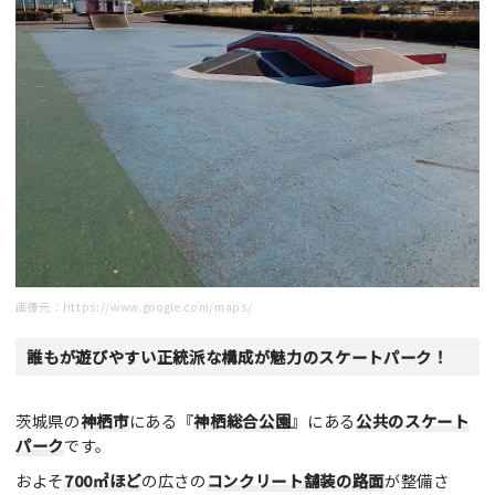
画像元：
https://www.google.com/maps/
誰もが遊びやすい正統派な構成が魅力のスケートパーク！
茨城県の
神栖市
にある『
神栖総合公園
』にある
公共のスケート
パーク
です。
およそ
700㎡ほど
の広さの
コンクリート舗装の路面
が整備さ