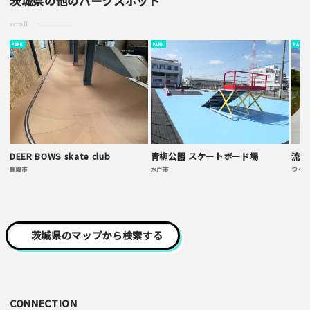
茨城県の他のパークスポット
・一方的な誹謗中傷の内容は掲載いたしかねます。
scroll
PARK
PARK
PARK
DEER BOWS skate club
青柳公園 スケートボード場
流星
鹿嶋市
水戸市
つくば
茨城県のマップから検索する
CONNECTION