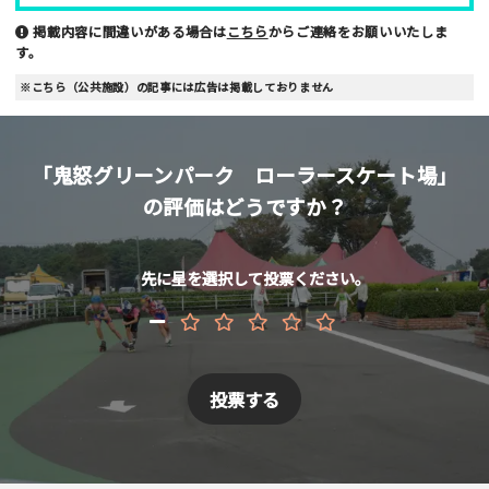
掲載内容に間違いがある場合は
こちら
からご連絡をお願いいたしま
す。
性別
※こちら（公共施設）の記事には広告は掲載しておりません
男性
女性
年齢
「鬼怒グリーンパーク ローラースケート場」
10代
20代
30代
40代
の評価はどうですか？
お名前 （非公開/任意）
先に星を選択して投票ください。
メールアドレス （非公開/任意）
当サイトへメッセージなどございましたら