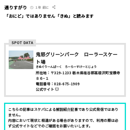
通りすがり
1 年 前に
満足度評価
「おにど」ではありません「きぬ」と読みます
最高！
よかった！
ふつう
いまいち
最悪
該当する項目を選択して下さい（複数可能）
SPOT DATA
上級者向け
初心者向け
ファミリー向け
鬼怒グリーンパーク ローラースケー
利用者多い
利用者少ない
女性多い
ト場
セクション多い
セクション少ない
きぬぐりーんぱーく ろーらーすけーとじょう
所在地：
〒329-1233
栃木県塩谷郡高根沢町宝積寺
写真など
８６−１
電話番号：
028-675-1909
公式サイト
こちらの記事はスケパによる
解説紹介記事
であり公式発信ではあり
ません。
内容において現状と相違がある場合がありますので、利用の際は必
ニックネーム （任意/公開）
ず公式サイトなどでのご確認をお願いたいします。