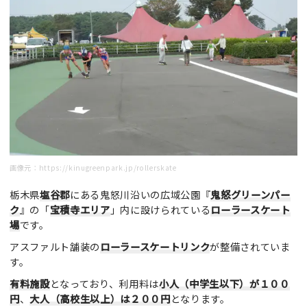
画像元：
https://kinugreenpark.jp/rollerskate
栃木県
塩谷郡
にある鬼怒川沿いの広域公園『
鬼怒グリーンパー
ク
』の「
宝積寺エリア
」内に設けられている
ローラースケート
場
です。
アスファルト舗装の
ローラースケートリンク
が整備されていま
す。
有料施設
となっており、利用料は
小人（中学生以下）が１００
円
、
大人（高校生以上）は２００円
となります。