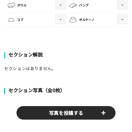
-
-
ボウル
パンプ
・人物の顔が写っている場合はモザイク処理を行います。
・画像の規定サイズは横幅640px以上となります。
-
-
コブ
ボルケーノ
・投稿後に反映されない場合はお問い合わせからご連絡くださ
い。
セクション解説
セクションはありません。
セクション写真（全0枚）
写真を投稿する