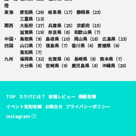
陸
東海
愛知県（
29
）
岐阜県（
17
）
静岡県（
23
）
三重県（
13
）
関西
大阪府（
27
）
兵庫県（
25
）
京都府（
15
）
滋賀県（
19
）
奈良県（
6
）
和歌山県（
7
）
中国・
鳥取県（
9
）
島根県（
10
）
岡山県（
18
）
広島県（
23
）
四国
山口県（
7
）
徳島県（
7
）
香川県（
4
）
愛媛県（
6
）
高知県（
7
）
九州
福岡県（
32
）
佐賀県（
6
）
長崎県（
9
）
熊本県（
7
）
大分県（
6
）
宮崎県（
9
）
鹿児島県（
8
）
沖縄県（
20
）
TOP
スケパとは？
投稿レビュー
掲載依頼
イベント告知依頼
お問合せ
プライバシーポリシー
instagram