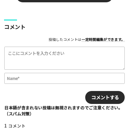
ここのパークやスポットの感想をぜひお寄せください！みんな
コメント
の参考となります！
投稿したコメントは
一定時間編集
ができます。
レビュータイトル（※必須）
レビュー本文（※必須）
N
a
m
E
e
m
*
a
i
日本語が含まれない投稿は無視されますのでご注意ください。
利用したもの
l
（スパム対策）
スケートボード
インラインスケート
BMX
1
コメント
スクーター
その他