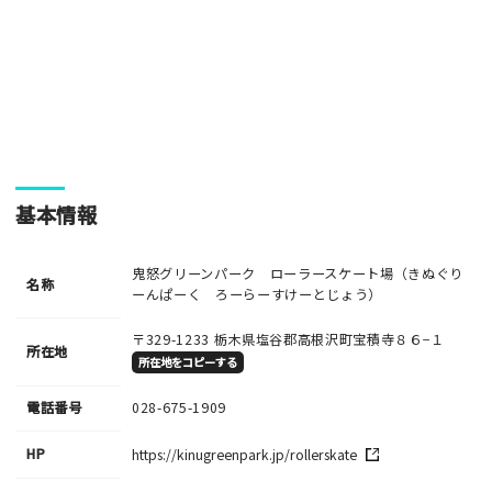
ご注意事項
・ご投稿後、約１～２日以内の掲載となります。
・人物の顔が写っている場合はモザイク処理を行います。
・画像の規定サイズは横幅640px以上となります。
・投稿後に反映されない場合はお問い合わせからご連絡くださ
基本情報
い。
鬼怒グリーンパーク ローラースケート場（きぬぐり
名称
ーんぱーく ろーらーすけーとじょう）
〒329-1233
栃木県塩谷郡高根沢町宝積寺８６−１
所在地
所在地をコピーする
電話番号
028-675-1909
HP
https://kinugreenpark.jp/rollerskate