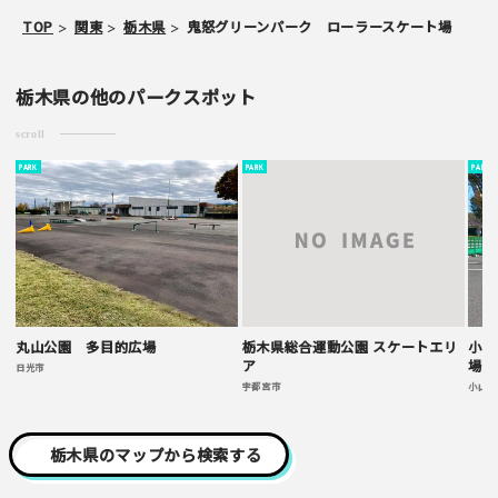
TOP
関東
栃木県
鬼怒グリーンパーク ローラースケート場
栃木県の他のパークスポット
スパム防止のため「スケパ」と入力ください
scroll
PARK
PARK
PARK
ご注意事項
・ご投稿後、約１～２日以内の掲載となります。
・簡単なご感想の場合はコメント掲示板をご利用下さい。
丸山公園 多目的広場
栃木県総合運動公園 スケートエリ
小山
・一方的な誹謗中傷の内容は掲載いたしかねます。
ア
場
日光市
宇都宮市
小山市
栃木県のマップから検索する