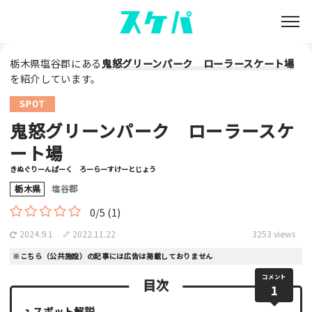
栃木県塩谷郡にある
鬼怒グリーンパーク ローラースケート場
を紹介しています。
SPOT
鬼怒グリーンパーク ローラースケ
ート場
きぬぐりーんぱーく ろーらーすけーとじょう
栃木県
塩谷郡
0/5
(1)
2024.9.1
2022.11.22
3253 views
※こちら（公共施設）の記事には広告は掲載しておりません
コメント
目次
1
スポット解説