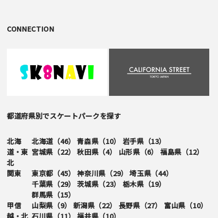
CONNECTION
都道府県別でスケートパークを探す
北海
北海道（
46
）
青森県（
10
）
岩手県（
13
）
道・東
宮城県（
22
）
秋田県（
4
）
山形県（
6
）
福島県（
12
）
北
関東
東京都（
45
）
神奈川県（
29
）
埼玉県（
44
）
千葉県（
29
）
茨城県（
23
）
栃木県（
19
）
群馬県（
15
）
甲信
山梨県（
9
）
新潟県（
22
）
長野県（
27
）
富山県（
10
）
越・北
石川県（
11
）
福井県（
10
）